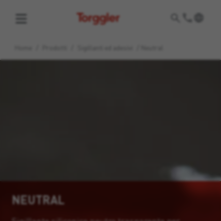
Torggler
Home
/
Prodotti
/
Sigillanti ed adesivi
/
Neutral
NEUTRAL