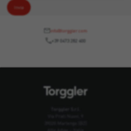
info@torggler.com
+39 0473 282 400
Torggler S.r.l.
Via Prati Nuovi, 9
39020 Marlengo (BZ)
Alto Adige – Italia