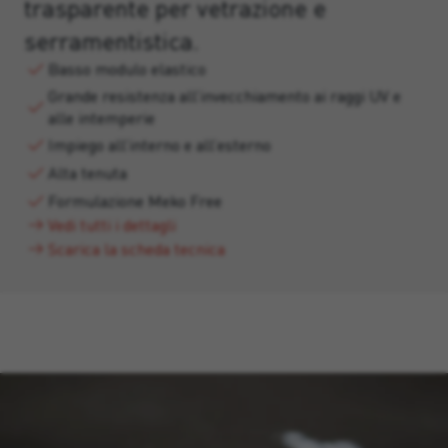
trasparente per vetrazione e
serramentistica.
Basso modulo elastico
Grande resistenza all’invecchiamento ai raggi UV e
alle intemperie
Impiego all’interno e all’esterno
Alta tenuta
Formulazione Meko Free
Vedi tutti i dettagli
Scarica la scheda tecnica