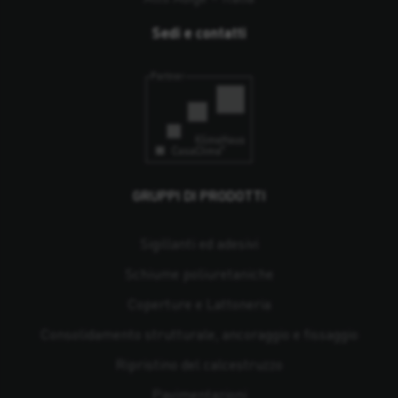
Sedi e contatti
GRUPPI DI PRODOTTI
Sigillanti ed adesivi
Schiume poliuretaniche
Coperture e Lattoneria
Consolidamento strutturale, ancoraggio e fissaggio
Ripristino del calcestruzzo
Pavimentazioni