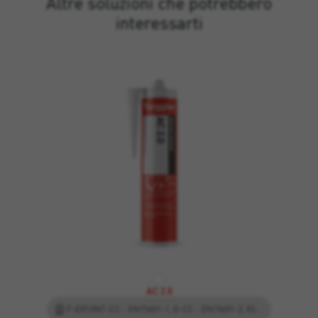
Altre soluzioni che potrebbero
interessarti
AC 2.0
F-EXT/INT-CC - EN15651-1, G-CC - EN15651-2, XS1 - EN15651-3