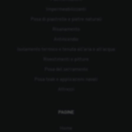
Impermeabilizzanti
Posa di piastrelle e pietre naturali
Risanamento
Antincendio
Isolamento termico e tenuta all'aria e all'acqua
Rivestimenti e pitture
Posa del serramento
Posa teak e applicazioni navali
Attrezzi
PAGINE
Home