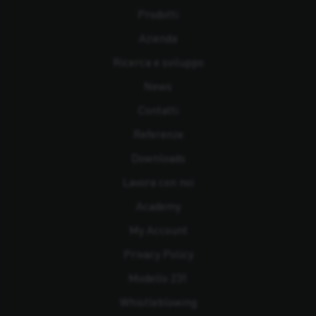
Prodotti
Azienda
Ricerca e sviluppo
News
Contatti
Referenze
Downloads
Lavora con noi
Academy
My Account
Privacy Policy
Modello 231
Whistleblowing