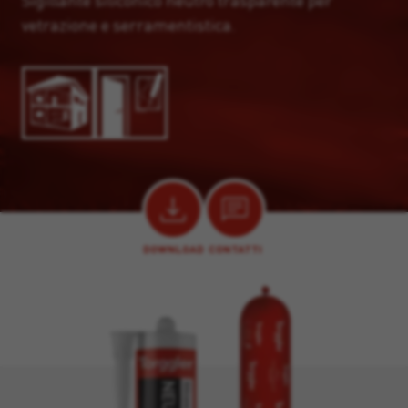
Sigillante siliconico neutro trasparente per
vetrazione e serramentistica.
DOWNLOAD
CONTATTI