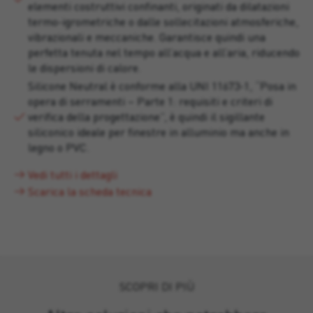
elementi costruttivi confinanti, originati da dilatazioni
termo-igrometriche o dalle sollecitazioni atmosferiche,
vibrazionali e meccaniche. Garantisce quindi una
perfetta tenuta nel tempo all’acqua e all’aria, riducendo
le dispersioni di calore.
Silicone Neutral è conforme alla UNI 11673-1, “Posa in
opera di serramenti – Parte 1: requisiti e criteri di
verifica della progettazione”, è quindi il sigillante
siliconico ideale per finestre in alluminio ma anche in
legno o PVC.
Vedi tutti i dettagli
Scarica la scheda tecnica
SCOPRI DI PIÙ