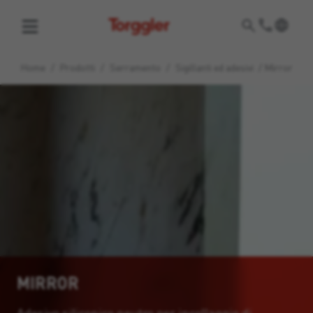
Torggler
Home
/
Prodotti
/
Serramento
/
Sigillanti ed adesivi
/
Mirror
MIRROR