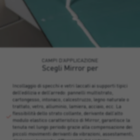
CAMPI D’APPLICAZIONE
Scegli Mirror per
Incollaggio di specchi e vetri laccati ai supporti tipici
dell’edilizia e dell’arredo: pannelli multistrato,
cartongesso, intonaco, calcestruzzo, legno naturale o
trattato, vetro, alluminio, lamiera, acciaio, ecc. La
flessibilità dello strato collante, derivante dall’alto
modulo elastico caratteristico di Mirror, garantisce la
tenuta nel lungo periodo grazie alla compensazione dei
piccoli movimenti derivanti da vibrazioni, assestamenti,