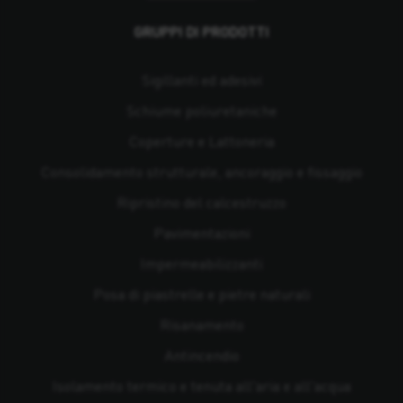
GRUPPI DI PRODOTTI
Sigillanti ed adesivi
Schiume poliuretaniche
Coperture e Lattoneria
Consolidamento strutturale, ancoraggio e fissaggio
Ripristino del calcestruzzo
Pavimentazioni
Impermeabilizzanti
Posa di piastrelle e pietre naturali
Risanamento
Antincendio
Isolamento termico e tenuta all'aria e all'acqua