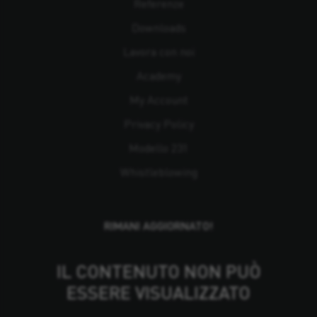
Referenze
Downloads
Lavora con noi
Academy
My Account
Privacy Policy
Modello 231
Whistleblowing
RIMANI AGGIORNATO!
IL CONTENUTO NON PUÒ
ESSERE VISUALIZZATO