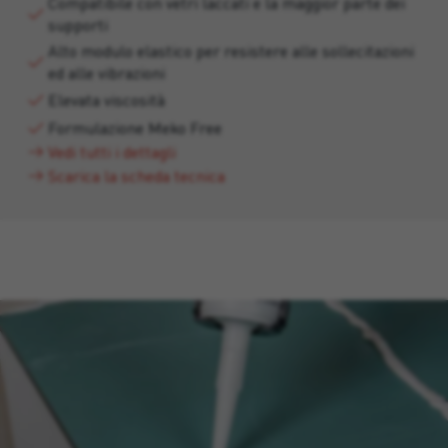
Compatibile con vetri laccati e la maggior parte dei
supporti
Alto modulo elastico per resistere alle sollecitazioni
ed alle vibrazioni
Elevata viscosità
Formulazione Meko Free
Vedi tutti i dettagli
Scarica la scheda tecnica