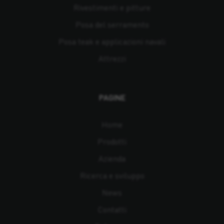
Rivestimenti e pitture
Posa del serramento
Posa teak e applicazioni navali
Attrezzi
PAGINE
Home
Prodotti
Azienda
Ricerca e sviluppo
News
Contatti