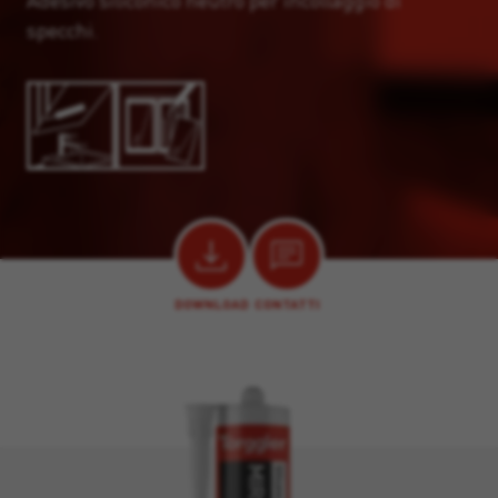
Adesivo siliconico neutro per incollaggio di
specchi.
DOWNLOAD
CONTATTI