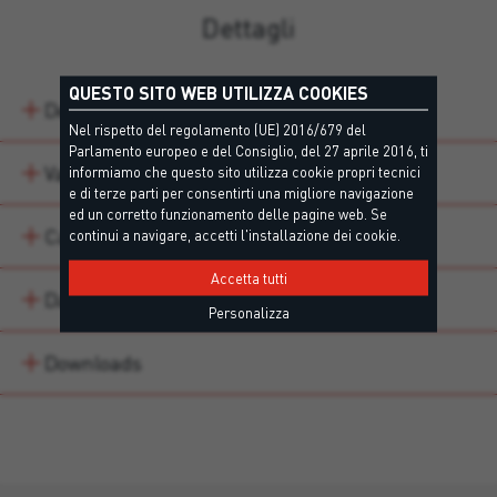
Dettagli
QUESTO SITO WEB UTILIZZA COOKIES
Descrizione
Nel rispetto del regolamento (UE) 2016/679 del
Parlamento europeo e del Consiglio, del 27 aprile 2016, ti
Varianti di prodotto
informiamo che questo sito utilizza cookie propri tecnici
e di terze parti per consentirti una migliore navigazione
ed un corretto funzionamento delle pagine web. Se
Campi di impiego
continui a navigare, accetti l'installazione dei cookie.
Accetta tutti
Dati tecnici
Personalizza
Downloads