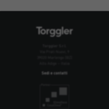
Torggler S.r.l.
Via Prati Nuovi, 9
39020 Marlengo (BZ)
Alto Adige – Italia
Sedi e contatti