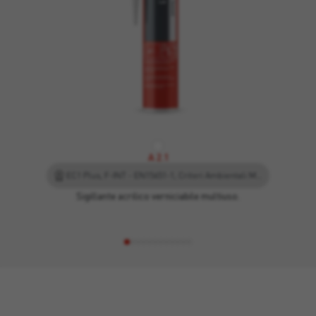
A 2.1
EC1 Plus, F-INT - EN15651-1, Criteri Ambientali Minimi, Leed
Sigillante acrilico verniciabile multiuso.