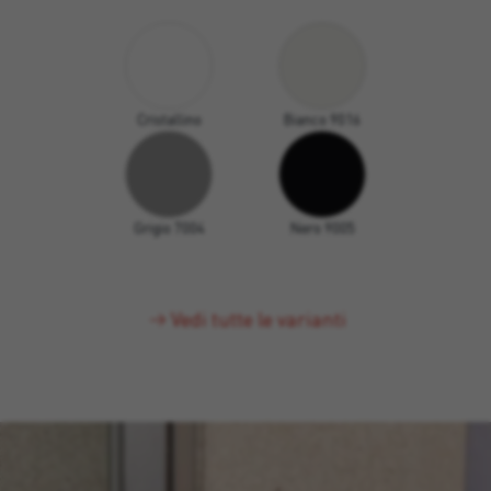
Cristallino
Bianco 9016
Grigio 7004
Nero 9005
Vedi tutte le varianti