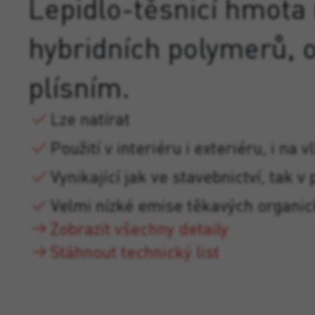
Lepidlo-těsnicí hmota 
hybridních polymerů, o
plísním.
Lze natírat
Použití v interiéru i exteriéru, i na
Vynikající jak ve stavebnictví, tak v
Velmi nízké emise těkavých organic
Zobrazit všechny detaily
Stáhnout technický list