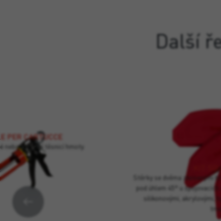
Další ř
E PER CARTUCCE
é nebo hybridní těsnicí hmoty.
KIT SQ
Stěrky se dvěma zkosenými hr
pod úhlem 45° u spojovacích 
silikonovými, akrylovými, 
tme