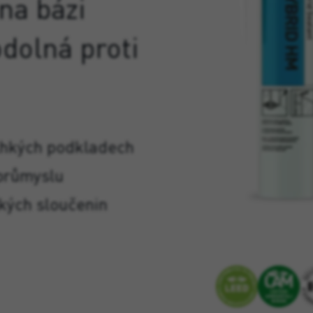
na bázi
dolná proti
 vlhkých podkladech
 průmyslu
kých sloučenin