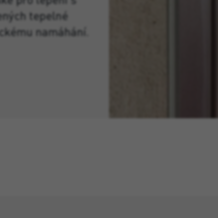
ených tepelné
ickému namáhání.