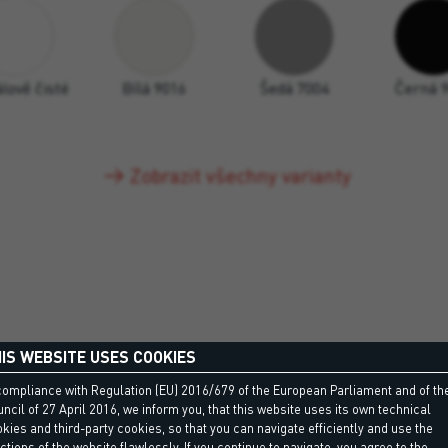
álově čisté
Bílá 9016
Šedá 7004
Černá 
Zobrazit všechny varianty
IS WEBSITE USES COOKIES
compliance with Regulation (EU) 2016/679 of the European Parliament and of th
ncil of 27 April 2016, we inform you, that this website uses its own technical
kies and third-party cookies, so that you can navigate efficiently and use the
ctions of the website flawlessly. If you continue to navigate, you agree to the