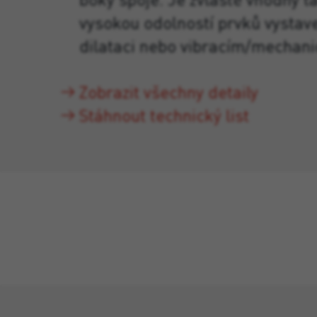
vysokou odolností prvků vystav
dilataci nebo vibracím/mechan
Zobrazit všechny detaily
Stáhnout technický list