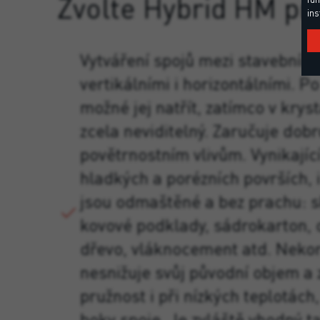
Zvolte Hybrid HM pr
ins
Vytváření spojů mezi stavebními
vertikálními i horizontálními. Po
možné jej natřít, zatímco v kryst
zcela neviditelný. Zaručuje dobr
povětrnostním vlivům. Vynikající
hladkých a porézních površích, 
jsou odmaštěné a bez prachu: sk
kovové podklady, sádrokarton, o
dřevo, vláknocement atd. Nekor
nesnižuje svůj původní objem a 
pružnost i při nízkých teplotách
boky spoje. Je zvláště vhodný ta