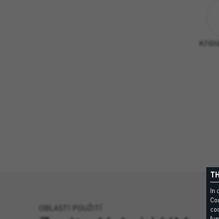
Křišť
TH
In 
Cou
OBLASTI POUŽITÍ
coo
fun