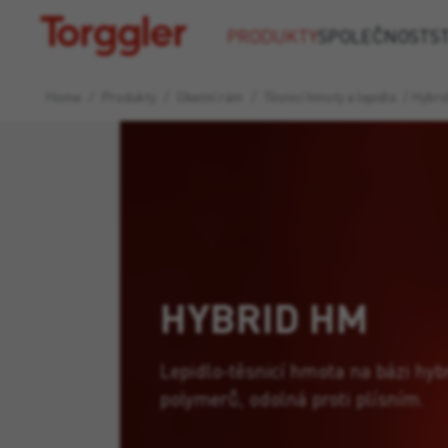
Torggler
PRODUKTY
SPOLEČNOST
S
Home
/
Produkty
/
Okenní rám
/
Těsnicí hmoty a lepidla
/
Hybri
HYBRID HM
Lepidlo-těsnicí hmota na bázi hyb
polymerů, odolná proti plísním.