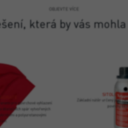
OBJEVTE VÍCE
ešení, která by vás mohla
SITOL® PRI
UADRATE
Základní nátěr určený jako če
anami pro povrchové vyhlazení
povrchy bez 
a dilatačních spár vytvořených
hybridními a polyuretanovými
lem.