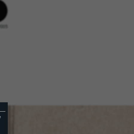
9005
e