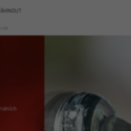
TÁHNOUT
d HM
ridních