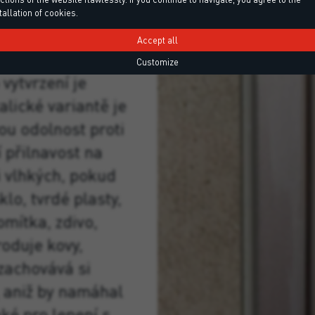
o
tallation of cookies.
Accept all
 prvky,
Customize
 vytvrzení je
alické variantě je
ou odolnost proti
 přilnavost na
i vlhkých, pokud
lo, tvrdé plasty,
mítka, zdivo,
oduje kovy,
zachovává si
, aniž by namáhal
ké pro lepení s