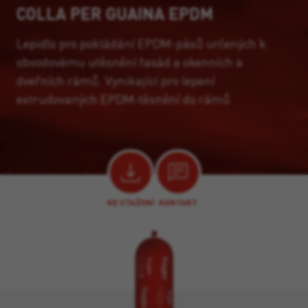
COLLA PER GUAINA EPDM
Lepidlo pro pokládání EPDM-pásů určených k
obvodovému utěsnění fasád a okenních a
dveřních rámů. Vynikající pro lepení
extrudovaných EPDM-těsnění do rámů
KE STAŽENÍ
KONTAKT