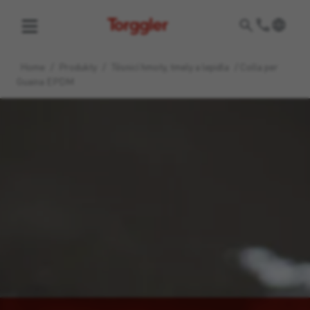
Torggler
Home
/
Produkty
/
Těsnicí hmoty, tmely a lepidla
/
Colla per
Guaina EPDM