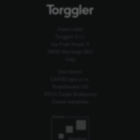
Hlavní sídlo
Torggler S.r.l.
Via Prati Nuovi, 9
39020 Marlengo (BZ)
Italy
Distributor
CAPRO spol s.r.o.
Rudolfovská 103
370 01 České Budějovice
Česká republika