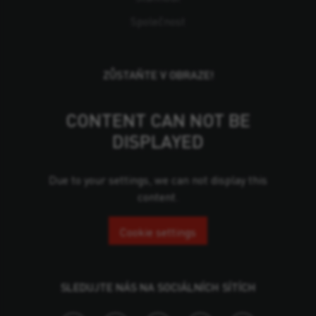
Společnost
ZŮSTAŇTE V OBRAZE!
CONTENT CAN NOT BE
DISPLAYED
Due to your settings, we can not display this
content.
Cookie settings
SLEDUJTE NÁS NA SOCIÁLNÍCH SÍTÍCH