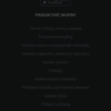
PRODUKTOVÉ SKUPINY
Těsnicí hmoty, tmely a lepidla
Polyuretanové pěny
Střešní izolace a klempířské materiály
Stavební zpevnění, ukotvení a upevnění
Sanace betonu
Podlahy
Hydroizolační materiály
Pokládání dlaždic a přírodního kamene
Sanace zdiva
Požární ochrana