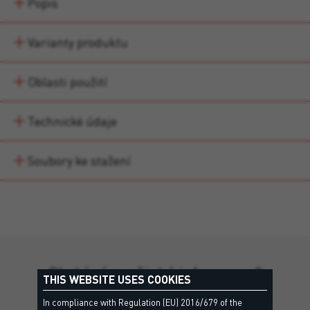
Popis
Varianty produktu
Oblasti použití
Technické údaje
Soubory ke stažení
Chybí vám nějaké informace?
THIS WEBSITE USES COOKIES
Kontaktujte náš tým pro individuální podporu a
In compliance with Regulation (EU) 2016/679 of the