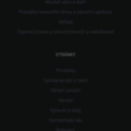
Montáž oken a dveří
Pokládka teakového dřeva a námořní aplikace
Nářadí
Tepelná izolace a vzduchotěsnost a vodotěsnost
STRÁNKY
Produkty
Spolupracujte s námi
Oblasti použití
Výroba
Výzkum a vývoj
Kontaktujte nás
Stáhnout