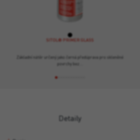
SITOL® PRIMER GLASS
Základní nátěr určený jako černá předúprava pro skleněné
povrchy bez…
Detaily