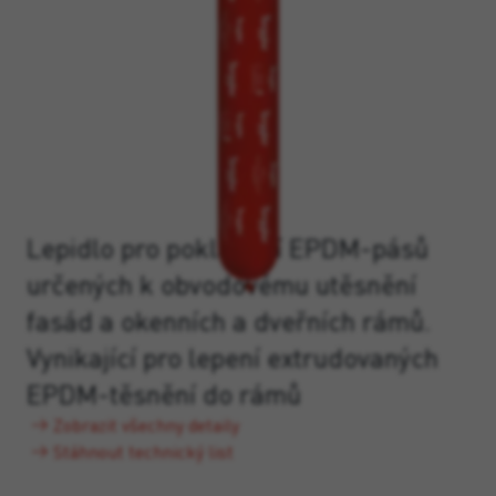
Lepidlo pro pokládání EPDM-pásů
určených k obvodovému utěsnění
fasád a okenních a dveřních rámů.
Vynikající pro lepení extrudovaných
EPDM-těsnění do rámů
Zobrazit všechny detaily
Stáhnout technický list