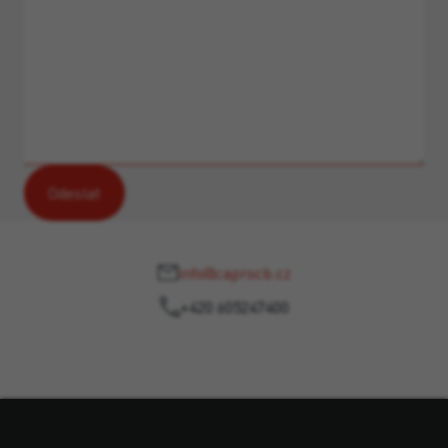
info@caprocb.cz
+420 605247400