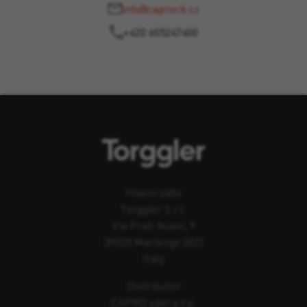
info@caprocb.cz
+420 605247400
Hlavní sídlo
Torggler S.r.l.
Via Prati Nuovi, 9
39020 Marlengo (BZ)
Italy
Distributor
CAPRO spol s.r.o.