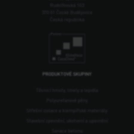
Rudolfovská 103
370 01 České Budějovice
Česká republika
PRODUKTOVÉ SKUPINY
Těsnicí hmoty, tmely a lepidla
Polyuretanové pěny
Střešní izolace a klempířské materiály
Stavební zpevnění, ukotvení a upevnění
Sanace betonu