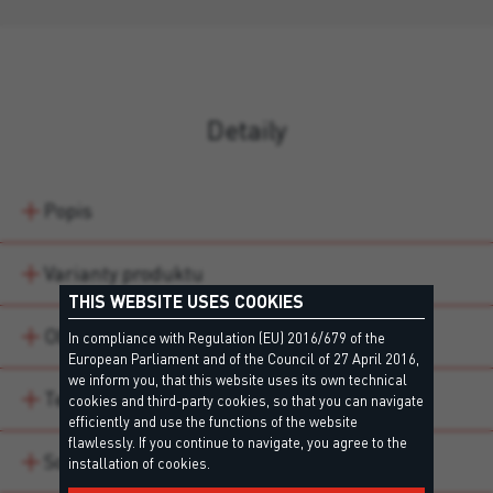
Detaily
Popis
Varianty produktu
THIS WEBSITE USES COOKIES
Oblasti použití
In compliance with Regulation (EU) 2016/679 of the
European Parliament and of the Council of 27 April 2016,
we inform you, that this website uses its own technical
Technické údaje
cookies and third-party cookies, so that you can navigate
efficiently and use the functions of the website
flawlessly. If you continue to navigate, you agree to the
Soubory ke stažení
installation of cookies.