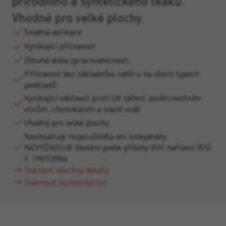
přírodního a syntetického teaku.
Vhodné pro velké plochy.
Snadná aplikace
Vynikající přilnavost
Dlouhá doba zpracovatelnosti
Přilnavost bez základního nátěru na všech typech
podkladů
Vynikající odolnost proti UV záření, povětrnostním
vlivům, chemikáliím a slané vodě
Vhodný pro velké plochy
Neobsahuje rozpouštědla ani isokyanáty:
NEVYŽADUJE školení podle přílohy XVII nařízení (ES)
č. 1907/2006
Zobrazit všechny detaily
Stáhnout technický list