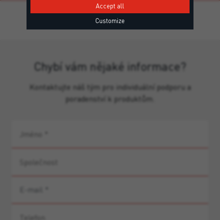
Accept all
Customize
Chybí vám nějaké informace?
Kontaktujte náš tým pro individuální podporu a
poradenství k produktům.