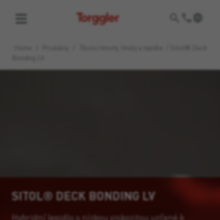
Torggler
Home
/
Produkty
/
Těsnicí hmoty, tmely a lepidla
/
Sitol® Deck
Bonding LV
SITOL® DECK BONDING LV
Hybridní lepidlo s nízkou viskozitou určené k