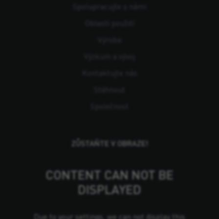
Spolupracujte s námi
Oblasti použití
Výroba
Výzkum a vývoj
Kontaktujte nás
Stáhnout
Společnost
ZŮSTAŇTE V OBRAZE!
CONTENT CAN NOT BE
DISPLAYED
Due to your settings, we can not display this