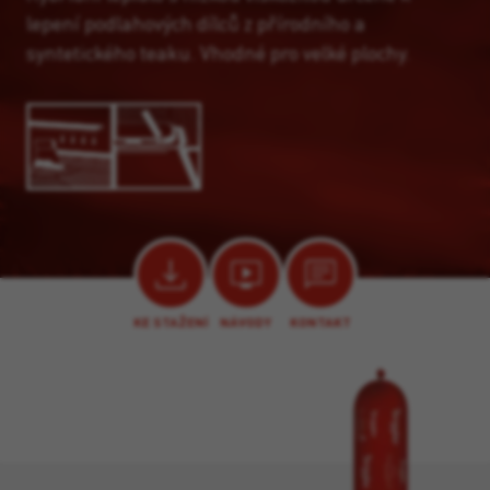
lepení podlahových dílců z přírodního a
syntetického teaku. Vhodné pro velké plochy.
KE STAŽENÍ
NÁVODY
KONTAKT