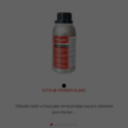
SITOL® PRIMER GLASS
Základní nátěr určený jako černá předúprava pro skleněné
povrchy bez…