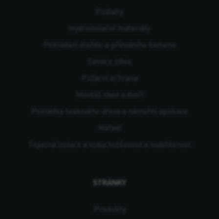
Podlahy
Hydroizolační materiály
Pokládání dlaždic a přírodního kamene
Sanace zdiva
Požární ochrana
Montáž oken a dveří
Pokládka teakového dřeva a námořní aplikace
Nářadí
Tepelná izolace a vzduchotěsnost a vodotěsnost
STRÁNKY
Produkty