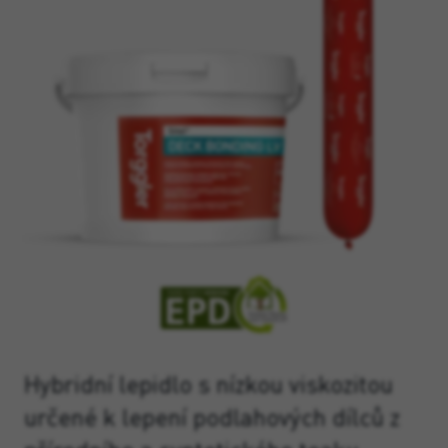
Hybridní lepidlo s nízkou viskozitou
určené k lepení podlahových dílců z