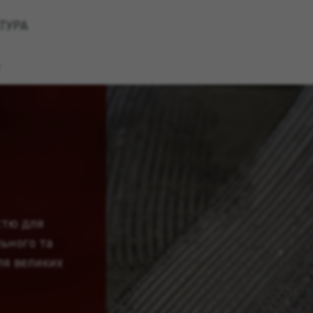
ТУРА
V
стю для
льного та
ля великих