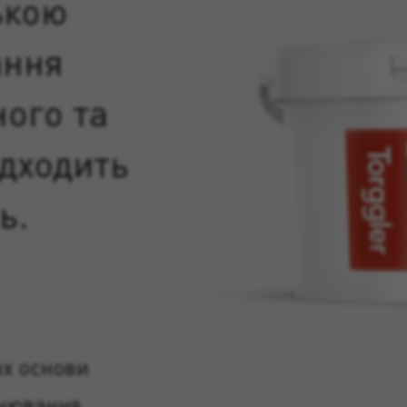
ькою
ання
ного та
ідходить
ь.
ах основи
інювання,