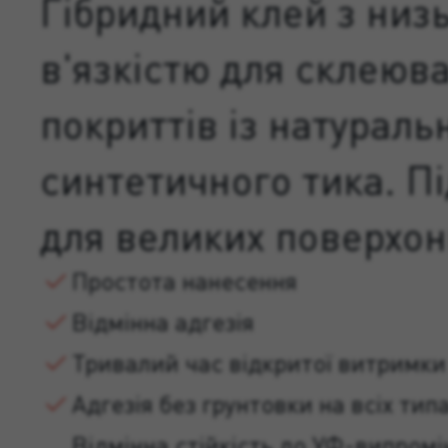
Гібридний клей з низ
в'язкістю для склеюв
покриттів із натураль
синтетичного тика. П
для великих поверхон
Простота нанесення
Відмінна адгезія
Тривалий час відкритої витримки
Адгезія без грунтовки на всіх тип
Відмінна стійкість до УФ-випром