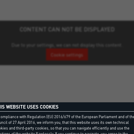
CONTENT CAN NOT BE DISPLAYED
Due to your settings, we can not display this content.
Cookie settings
IS WEBSITE USES COOKIES
compliance with Regulation (EU) 2016/679 of the European Parliament and of th
ncil of 27 April 2016, we inform you, that this website uses its own technical
kies and third-party cookies, so that you can navigate efficiently and use the
ctions of the website flawlessly. If you continue to navigate, you agree to the