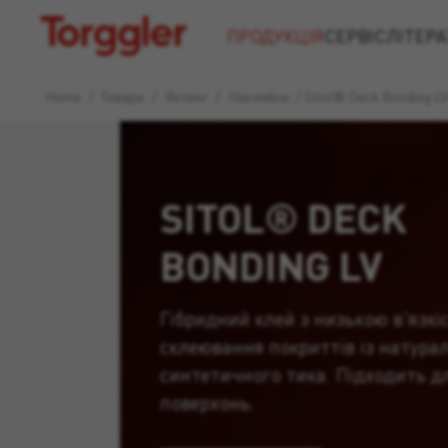
Torggler
ПРОДУКЦІЯ
СЕРВІС
ЛІТЕРА
Home
/
Товари
/
Яхтинг
/
Наклейки
/
Sitol® Deck Bonding L
SITOL® DECK
BONDING LV
Гібридний клей з низькою в'язкі
склеювання покриттів із натура
синтетичного тика. Підходить д
поверхонь.