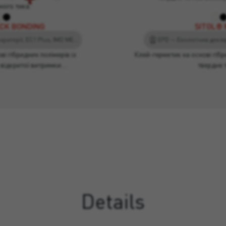
ного тика.
ECK BONDING
SITOL® 
Мінімальні екологічні критерії, EC1 Plus, IMO MED, Лід
і гібридних полімерів із
Клей-герметик на основі гіб
відкритої витримки…
твердне 
Details