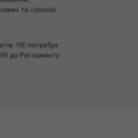
човин та солоної
атів: НЕ потребує
VII до Регламенту