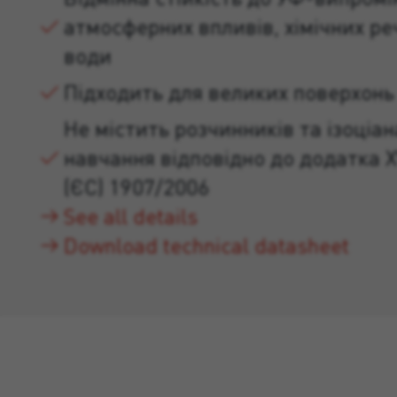
атмосферних впливів, хімічних ре
води
Підходить для великих поверхонь
Не містить розчинників та ізоціан
навчання відповідно до додатка X
(ЄС) 1907/2006
See all details
Download technical datasheet