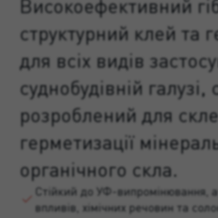
Високоефективний гі
структурний клей та 
для всіх видів застос
суднобудівній галузі,
розроблений для скл
герметизації мінерал
органічного скла.
Стійкий до УФ-випромінювання, 
впливів, хімічних речовин та соло