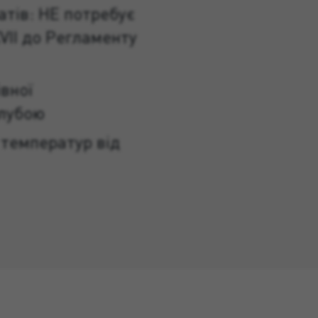
атів: НЕ потребує
VII до Регламенту
вної
алубою
 температур від