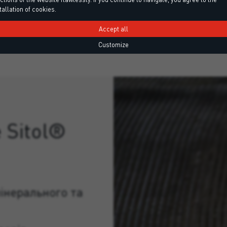
tallation of cookies.
Accept all
Customize
e Sitol®
інерального та