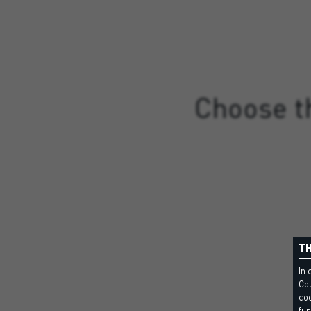
Choose th
TH
In 
Cou
coo
fun