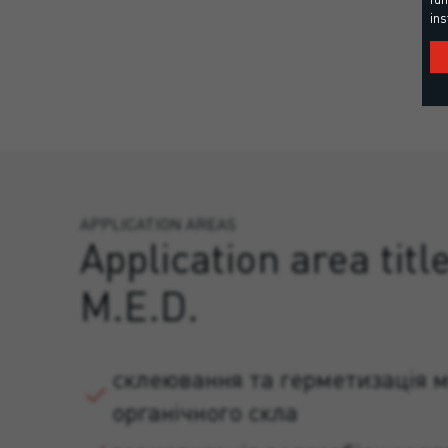
ins
APPLICATION AREAS
Application area titl
M.E.D.
склеювання та герметизація м
органічного скла