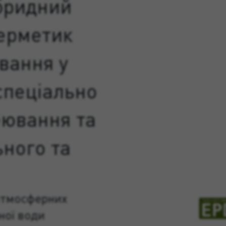
бридний
герметик
ування у
 спеціально
еювання та
ьного та
атмосферних
ної води