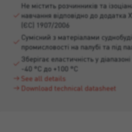
Не містить розчинників та ізоціан
навчання відповідно до додатка X
(ЄС) 1907/2006
Сумісний з матеріалами суднобуді
промисловості на палубі та під п
Зберігає еластичність у діапазоні
-40 °C до +100 °C
See all details
Download technical datasheet