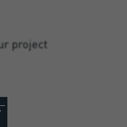
ur project
e