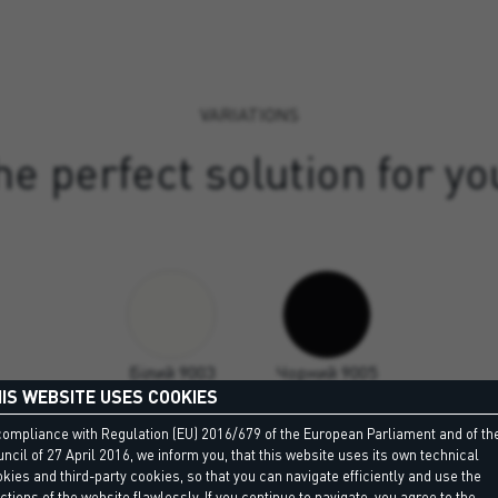
VARIATIONS
e perfect solution for yo
Білий 9003
Чорний 9005
IS WEBSITE USES COOKIES
compliance with Regulation (EU) 2016/679 of the European Parliament and of th
ncil of 27 April 2016, we inform you, that this website uses its own technical
See all variations
kies and third-party cookies, so that you can navigate efficiently and use the
ctions of the website flawlessly. If you continue to navigate, you agree to the