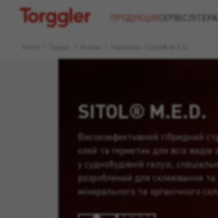
Torggler
ПРОДУКЦІЯ
СЕРВІС
ЛІТЕРА
Home
/
Товари
/
Яхтинг
/
Наклейки
/
Sitol® M.E.D.
SITOL® M.E.D.
Високоефективний гібридний ст
клей та герметик для всіх видів
у суднобудівній галузі, спеціаль
розроблений для склеювання та 
мінерального та органічного скл