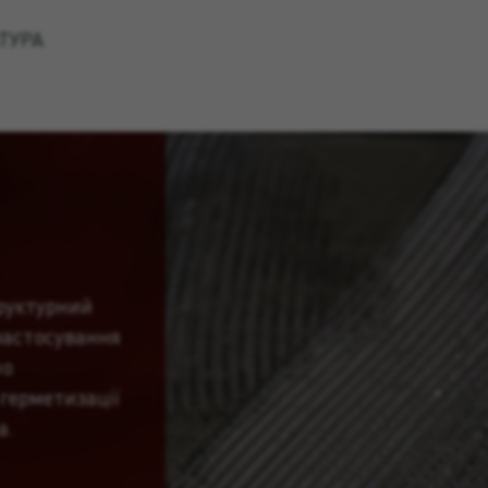
ТУРА
руктурний
 застосування
но
герметизації
а.