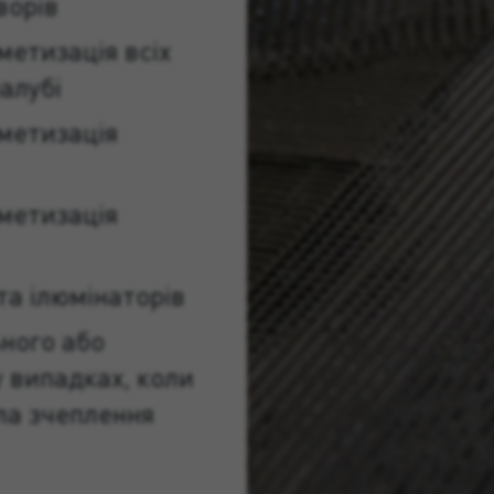
ворів
метизація всіх
алубі
метизація
метизація
та ілюмінаторів
ного або
у випадках, коли
ла зчеплення