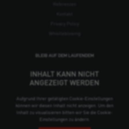
Referenzen
Kontakt
Privacy Policy
Whistleblowing
BLEIB AUF DEM LAUFENDEM
INHALT KANN NICHT
ANGEZEIGT WERDEN
Aufgrund Ihrer getätigten Cookie-Einstellungen
können wir diesen Inhalt nicht anzeigen. Um den
Inhalt zu visualisieren bitten wir Sie die Cookie-
Einstellungen zu ändern.