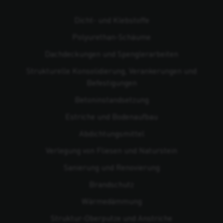
Dicht- und Klebstoffe
Polyurethan-Schäume
Dachdeckungen und Spenglerarbeiten
Strukturelle Konsolidierung, Verankerungen und
Befestigungen
Beton­instandsetzung
Estriche und Bodenaufbau
Abdichtungsmittel
Verlegung von Fliesen und Naturstein
Sanierung und Renovierung
Brandschutz
Wärmedämmung
Struktur-Oberputze und Anstriche