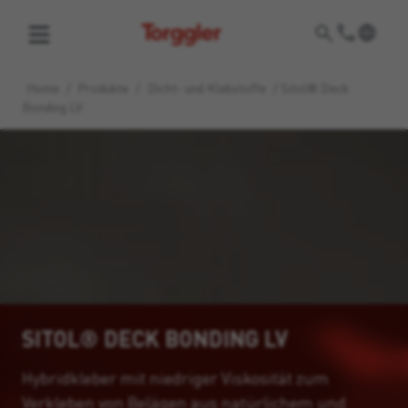
Torggler
Home
/
Produkte
/
Dicht- und Klebstoffe
/
Sitol® Deck
Bonding LV
SITOL® DECK BONDING LV
Hybridkleber mit niedriger Viskosität zum
Verkleben von Belägen aus natürlichem und