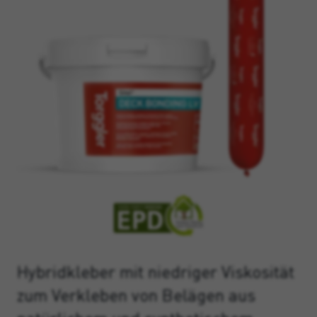
Hybridkleber mit niedriger Viskosität
zum Verkleben von Belägen aus