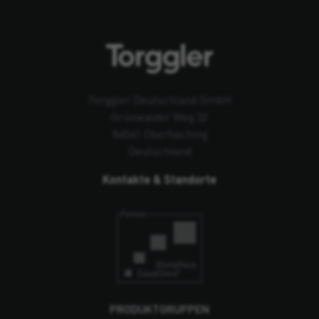
Torggler Deutschland GmbH
Grünwalder Weg 32
84041 Oberhaching
Deutschland
Kontakte & Standorte
PRODUKTGRUPPEN