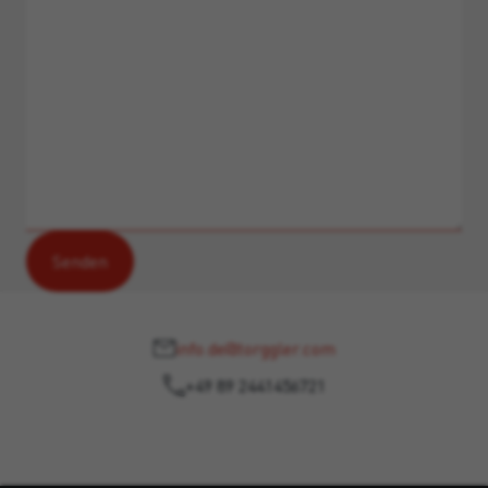
info.de@torggler.com
+49 89 2441456721