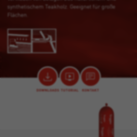
synthetischem Teakholz. Geeignet für große
Flächen.
DOWNLOADS
TUTORIAL
KONTAKT