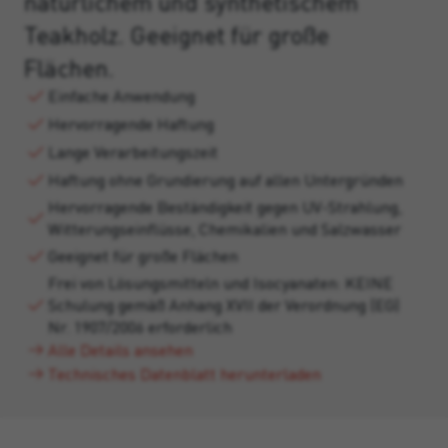
natürlichem und synthetischem
Teakholz. Geeignet für große
Flächen.
Einfache Anwendung
Hervorragende Haftung
Lange Verarbeitungszeit
Haftung ohne Grundierung auf allen Untergründen
Hervorragende Beständigkeit gegen UV-Strahlung,
Witterungseinflüsse, Chemikalien und Salzwasser
Geeignet für große Flächen
Frei von Lösungsmitteln und Isocyanaten: KEINE
Schulung gemäß Anhang XVII der Verordnung (EG)
Nr. 1907/2006 erforderlich
Alle Details ansehen
Technisches Datenblatt herunterladen