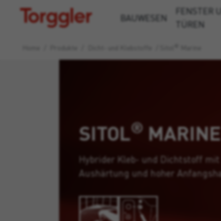
FENSTER 
Torggler
BAUWESEN
TÜREN
®
Home
/
Produkte
/
Dicht- und Klebstoffe
/
Sitol
Marine
®
SITOL
MARINE
Hybrider Kleb- und Dichtstoff mit
Aushärtung und hoher Anfangsha