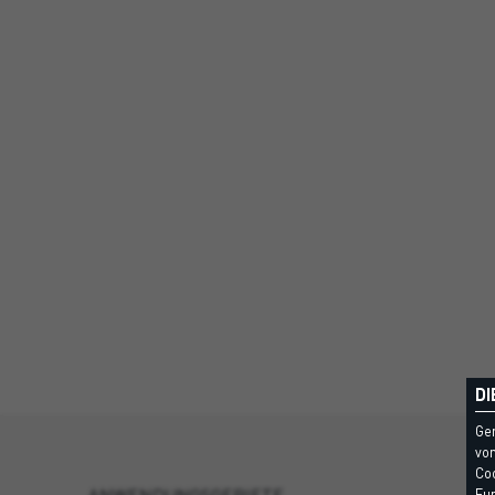
DI
Ge
vom
Coo
Fun