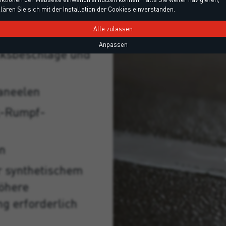
rine für
lären Sie sich mit der Installation der Cookies einverstanden.
Alle zulassen
Anpassen
cksbeschläge und
aneelen
k-Rumpf-
n
r synthetischem
höhere
ng erforderlich