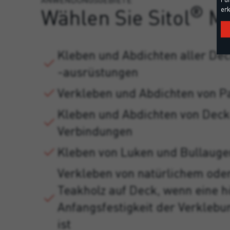
ANWENDUNGSGEBIETE
®
Wählen Sie Sitol
Ma
erk
Kleben und Abdichten aller De
-ausrüstungen
Verkleben und Abdichten von P
Kleben und Abdichten von Dec
Verbindungen
Kleben von Luken und Bullauge
Verkleben von natürlichem ode
Teakholz auf Deck, wenn eine 
Anfangsfestigkeit der Verklebu
ist