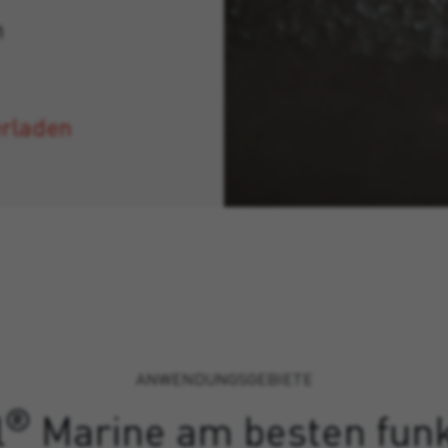
n
erladen
ANWENDUNGSGEBIETE
®
l
Marine am besten funk