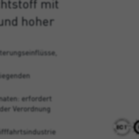
htstoff mit
 und hoher
terungseinflüsse,
liegenden
naten: erfordert
 der Verordnung
fffahrtsindustrie