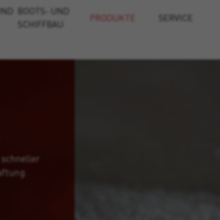
UND
BOOTS- UND
PRODUKTE
SERVICE
SCHIFFBAU
 schneller
ftung.