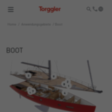
Torggler
Home
/
Anwendungsgebiete
/
Boot
BOOT
3
9
2
8
1
5
7
6
4