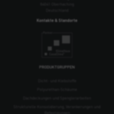
84041 Oberhaching
Deutschland
Kontakte & Standorte
PRODUKTGRUPPEN
Dicht- und Klebstoffe
Polyurethan-Schäume
Dachdeckungen und Spenglerarbeiten
Strukturelle Konsolidierung, Verankerungen und
Befestigungen