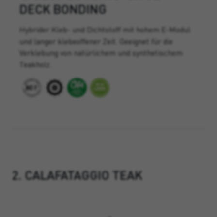
DECK BONDING
Hybrider Kleb- und Dichtstoff mit hohem E-Modul
und langer klebeoffener Zeit. Geeignet für die
Verklebung von natürlichem und synthetischem
Teakholz.
2. CALAFATAGGIO TEAK