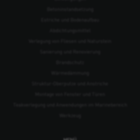
Beton­instandsetzung
Estriche und Bodenaufbau
Abdichtungsmittel
Verlegung von Fliesen und Naturstein
Sanierung und Renovierung
Brandschutz
Wärmedämmung
Struktur-Oberputze und Anstriche
Montage von Fenster und Türen
Teakverlegung und Anwendungen im Marinebereich
Werkzeug
MENÜ