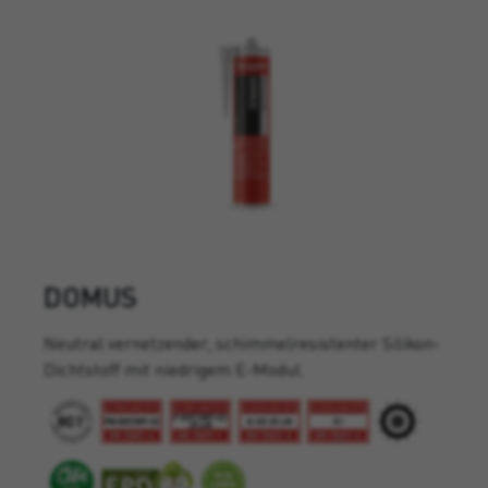
DOMUS
Neutral vernetzender, schimmelresistenter Silikon-
Dichtstoff mit niedrigem E-Modul.