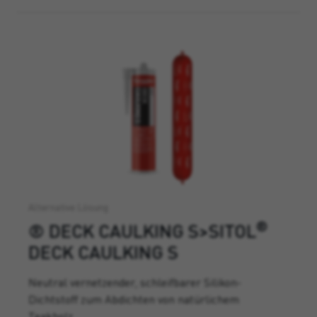
Alternative Lösung
®
® DECK CAULKING S>SITOL
DECK CAULKING S
Neutral vernetzender, schleifbarer Silikon-
Dichtstoff zum Abdichten von natürlichem
Teakholz.