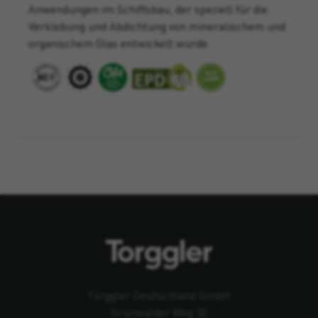
Anwendungen im Schiffsbau, der speziell für die
Verklebung und Abdichtung von mineralischem und
organischem Glas entwickelt wurde.
Torggler Deutschland GmbH
Grünwalder Weg 32