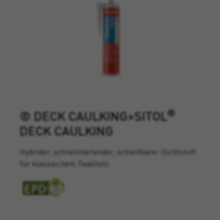
®
® DECK CAULKING>SITOL
DECK CAULKING
Hybrider, schnellhärtender, schleifbarer Dichtstoff
für klassischem Teakholz.