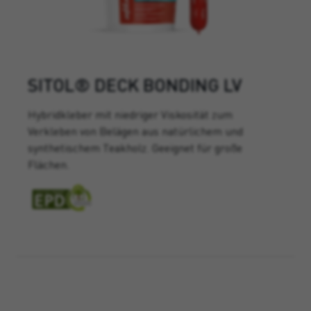
SITOL® DECK BONDING LV
Hybridkleber mit niedriger Viskosität zum
Verkleben von Belägen aus natürlichem und
synthetischem Teakholz. Geeignet für große
Flächen.