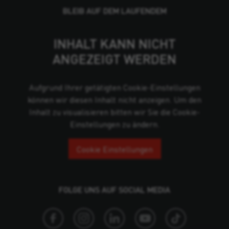
BLEIB AUF DEM LAUFENDEM
INHALT KANN NICHT
ANGEZEIGT WERDEN
Aufgrund Ihrer getätigten Cookie-Einstellungen
können wir diesen Inhalt nicht anzeigen. Um den
Inhalt zu visualisieren bitten wir Sie die Cookie-
Einstellungen zu ändern.
Cookie Einstellungen
FOLGE UNS AUF SOCIAL MEDIA