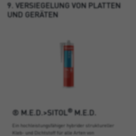
9. VERSIEGELUNG VON PLATTEN
UND GERÄTEN
®
® M.E.D.>SITOL
M.E.D.
Ein hochleistungsfähiger hybrider struktureller
Kleb- und Dichtstoff für alle Arten von