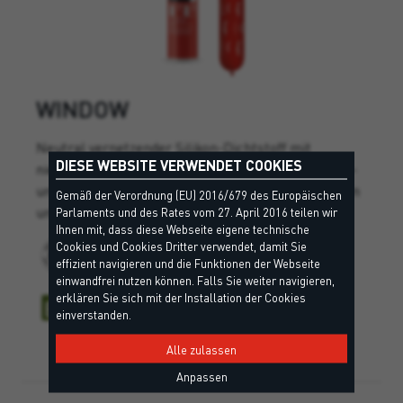
WINDOW
Neutral vernetzender Silikon-Dichtstoff mit
DIESE WEBSITE VERWENDET COOKIES
niedrigem E-Modul zur Abdichtung von Anschluss-
und Dehnungsfugen zwischen Fenster-/Türrahmen
Gemäß der Verordnung (EU) 2016/679 des Europäischen
und Wand.
Parlaments und des Rates vom 27. April 2016 teilen wir
Ihnen mit, dass diese Webseite eigene technische
Cookies und Cookies Dritter verwendet, damit Sie
effizient navigieren und die Funktionen der Webseite
einwandfrei nutzen können. Falls Sie weiter navigieren,
erklären Sie sich mit der Installation der Cookies
einverstanden.
Alle zulassen
Anpassen