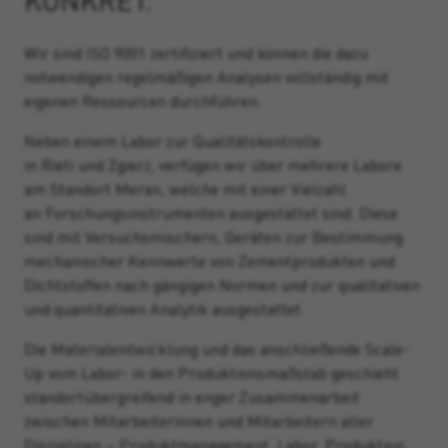
KONKRET.
Wir sind ISO 9001 zertifiziert und können die dazu
notwendigen regelmäßigen Analysen vollständig mit
eigenen Ressourcen durchführen.
Neben einem Labor zur Qualitätskontrolle
in Rieti und Zgierz
,
verfügen wir über mehrere Labore
am Standort Meran
, welche
mit
einer Vielzahl
an
Forschungsi
nstrumente
n
ausgestattet sind
. Diese
sind mit Versuchsmischern, Geräten zur Bestimmung
mechanischer Kennwerte von Zementprodukten und
Dichtstoffen nach gängigen Normen und zur qualitativen
und quantitativen Analytik ausgestattet.
Die Materialentwicklung und das anschließende Scale-
Up vom Labor- in den Produktionsmaßstab geschieht
standortübergreifend in enger Zusammenarbeit
zwischen Mitarbeiterinnen und Mitarbeitern aller
Disziplinen – Produktmanagement, Labor, Produktion,