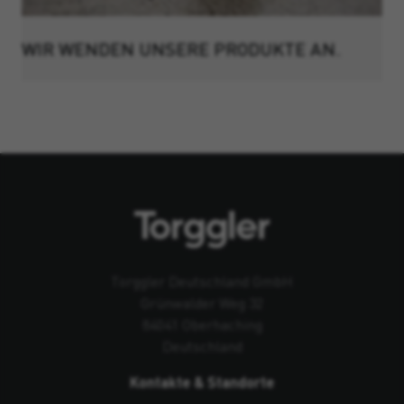
WIR WENDEN UNSERE PRODUKTE AN.
Torggler Deutschland GmbH
Grünwalder Weg 32
84041 Oberhaching
Deutschland
Kontakte & Standorte