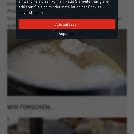
einwandfrei nutzen können. Falls Sie weiter navigieren,
ermöglicht uns die Herstellung von optimalen
erklären Sie sich mit der Installation der Cookies
Produkten, sowie ganzen Systemlösungen. Wir
einverstanden.
forschen und testen, und verlieren dabei nicht das Ziel
Alle zulassen
außer Augen.
Anpassen
WIR FORSCHEN.