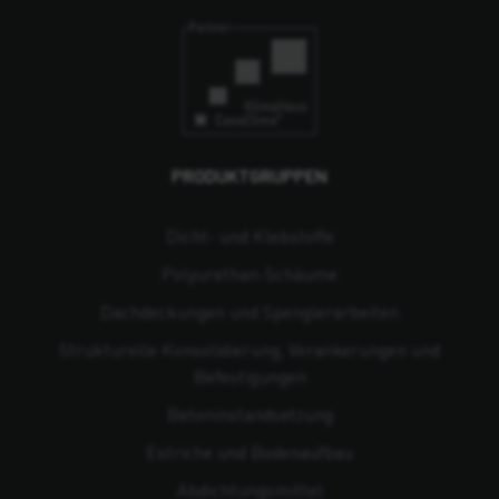
PRODUKTGRUPPEN
Dicht- und Klebstoffe
Polyurethan-Schäume
Dachdeckungen und Spenglerarbeiten
Strukturelle Konsolidierung, Verankerungen und
Befestigungen
Beton­instandsetzung
Estriche und Bodenaufbau
Abdichtungsmittel