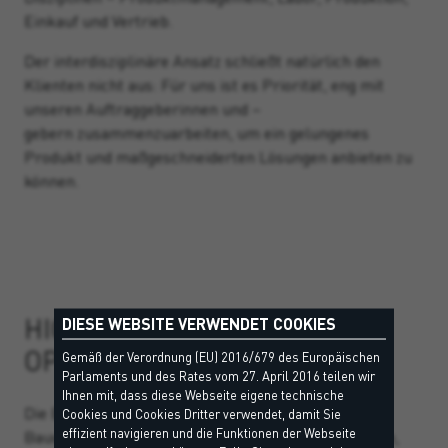
Einkauf und Vertrieb.
Der interdisziplinäre Ansatz schließt natürlich den
Klienten nicht aus:
Für uns ist es Priorität, eng mit
unseren Auftraggeberinnen und –
gebern zusammenzuarbeiten, um ein gelungenes
Produkt und maßgeschneiderten Lösungen anbieten zu
können.
HIGH-TECH INPUT FÜR
DIESE WEBSITE VERWENDET COOKIES
OPTIMALEN OUTPUT
Gemäß der Verordnung (EU) 2016/679 des Europäischen
Parlaments und des Rates vom 27. April 2016 teilen wir
Ihnen mit, dass diese Webseite eigene technische
Die Entscheidung sich aktiv für die Probleme des
Cookies und Cookies Dritter verwendet, damit Sie
effizient navigieren und die Funktionen der Webseite
Bauwesens zu interessieren und Lösungen zu liefern,