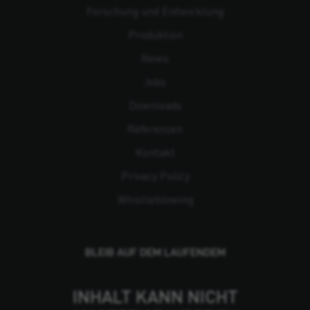
Forschung und Entwicklung
Produktion
News
Jobs
Downloads
Referenzen
Kontakt
Privacy Policy
Whistleblowing
BLEIB AUF DEM LAUFENDEM
INHALT KANN NICHT