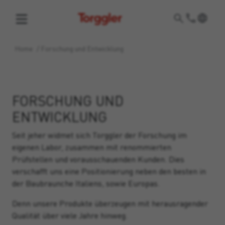
Torggler
Home
/
Forschung und Entwicklung
FORSCHUNG UND
ENTWICKLUNG
Seit jeher widmet sich Torggler der Forschung im
eigenen Labor, zusammen mit renommierten
Prüfstellen und vorausschauenden Kunden. Dies
verschafft uns eine Positionierung neben den besten in
der Baubraunche Italiens, sowie Europas.
Denn unsere Produkte überzeugen mit herausragender
Qualität über viele Jahre hinweg.