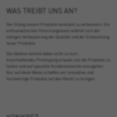
WAS TREIBT UNS AN?
Der Drang unsere Produkte konstant zu verbessern. Ein
enthusiastisches Forschungsteam widmet sich der
stetigen Verbesserung der Qualität und der Entwicklung
neuer Produkte.
Die Ideation kommt dabei nicht zu kurz.
Anschließendes Prototyping erlaubt uns die Produkte zu
testen und auf spezielle Kundenwünsche einzugehen.
Nur auf diese Weise schaffen wir innovative und
hochwertige Produkte auf den Markt zu bringen.