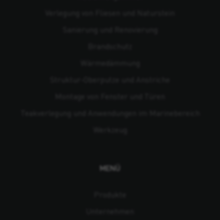
Verlegung von Fliesen und Naturstein
Sanierung und Renovierung
Brandschutz
Wärmedämmung
Struktur-Oberputze und Anstriche
Montage von Fenster und Türen
Teakverlegung und Anwendungen im Marinebereich
Werkzeug
MENÜ
Produkte
Unternehmen