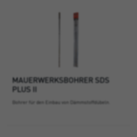
MAUERWERKSBOHRER SDS
PLUS II
Bohrer für den Einbau von Dämmstoffdübeln.