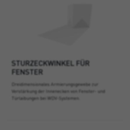
STURZECKWINKEL FÜR
FENSTER
Dreidimensionales Armierungsgewebe zur
Verstärkung der Innenecken von Fenster- und
Türlaibungen bei WDV-Systemen.