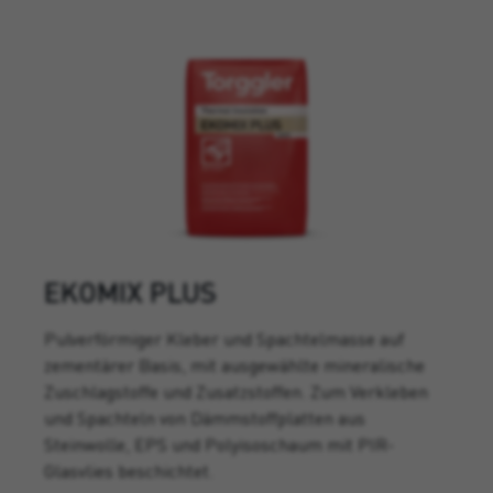
EKOMIX PLUS
Pulverförmiger Kleber und Spachtelmasse auf
zementärer Basis, mit ausgewählte mineralische
Zuschlagstoffe und Zusatzstoffen. Zum Verkleben
und Spachteln von Dämmstoffplatten aus
Steinwolle, EPS und Polyisoschaum mit PIR-
Glasvlies beschichtet.