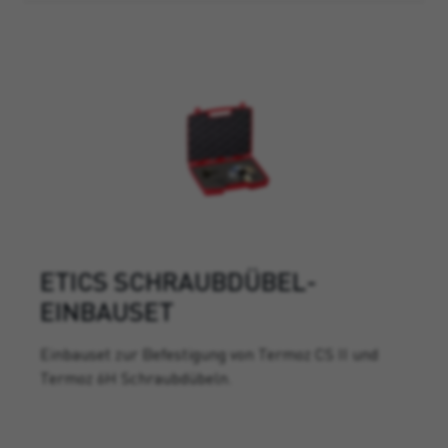
ETICS SCHRAUBDÜBEL-
EINBAUSET
Einbauset zur Befestigung von Termoz CS II und
Termoz 6H Schraubdübeln.