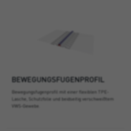
BEWEGUNGSFUGENPROFIL
Bewegungsfugenprofil mit einer flexiblen TPE-
Lasche, Schutzfolie und beidseitig verschweißtem
VWS-Gewebe.