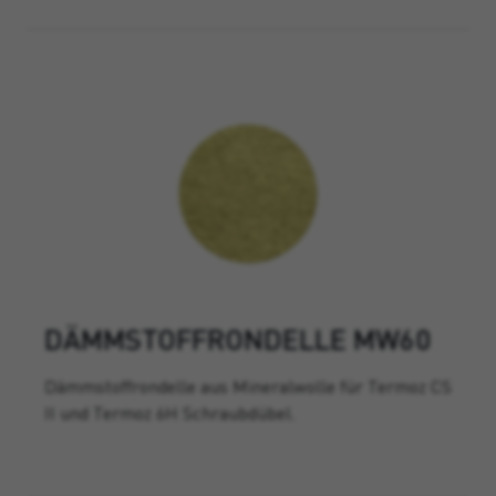
DÄMMSTOFFRONDELLE MW60
Dämmstoffrondelle aus Mineralwolle für Termoz CS
II und Termoz 6H Schraubdübel.