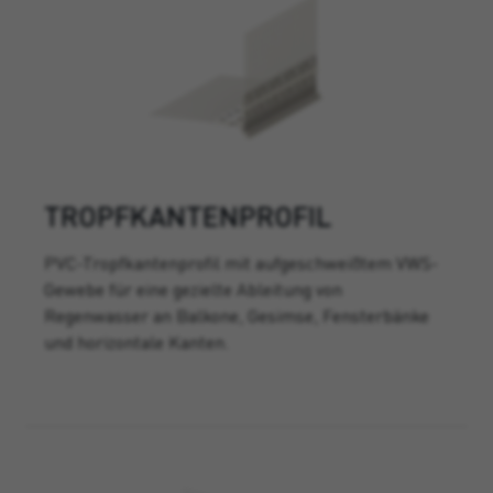
TROPFKANTENPROFIL
PVC-Tropfkantenprofil mit aufgeschweißtem VWS-
Gewebe für eine gezielte Ableitung von
Regenwasser an Balkone, Gesimse, Fensterbänke
und horizontale Kanten.