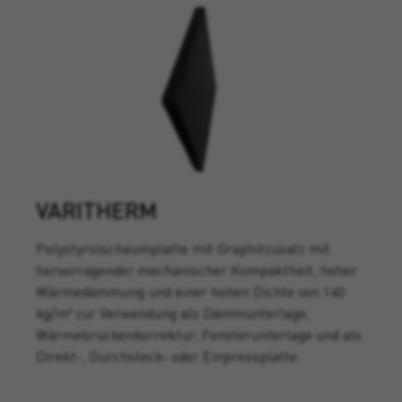
VARITHERM
Polystyrolschaumplatte mit Graphitzusatz mit
hervorragender mechanischer Kompaktheit, hoher
Wärmedämmung und einer hohen Dichte von 140
kg/m³ zur Verwendung als Dämmunterlage,
Wärmebrückenkorrektur, Fensterunterlage und als
Direkt-, Durchsteck- oder Einpressplatte.