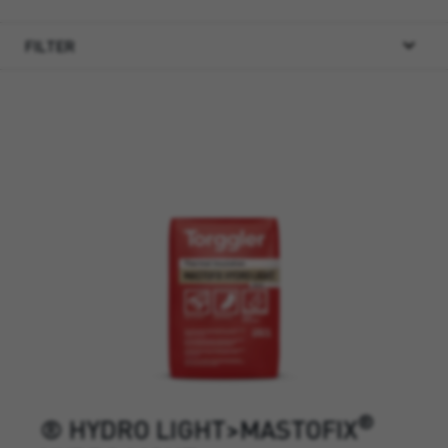
FILTER
®
® HYDRO LIGHT>MASTOFIX