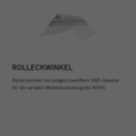
ROLLECKWINKEL
Rolleckwinkel mit aufgeschweißtem VWS-Gewebe
für die variable Winkelausbildung bei WDVS.