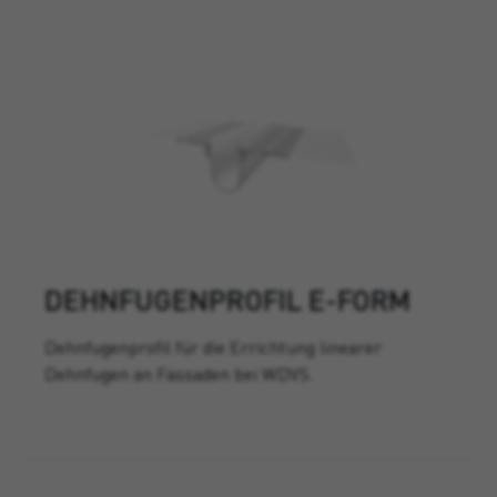
DEHNFUGENPROFIL E-FORM
Dehnfugenprofil für die Errichtung linearer
Dehnfugen an Fassaden bei WDVS.