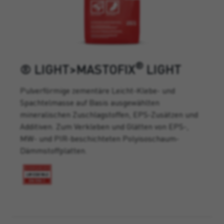
®
® LIGHT>MASTOFIX
LIGHT
Pulverförmige zementäre Leicht-Klebe- und
Spachtelmasse auf Basis ausgewählten
mineralischen Zuschlagstoffen, EPS-Zusätzen und
Additiven. Zum Verkleben und Glätten von EPS-,
MW- und PIR-beschichteten Polyisoschaum-
Dämmstoffplatten.