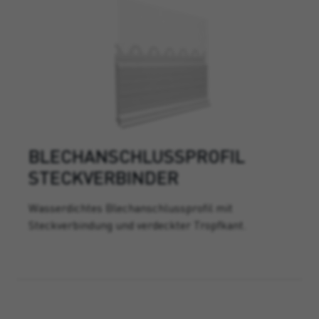
BLECHANSCHLUSSPROFIL
STECKVERBINDER
Wasserdichtes Blechanschlussprofil mit
Steckverbindung und verdeckter Tropfkant.