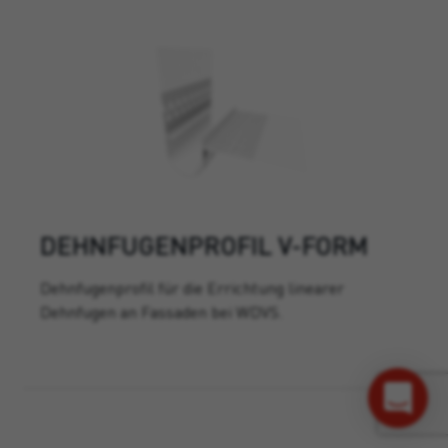
DEHNFUGENPROFIL V-FORM
Dehnfugenprofil für die Errichtung linearer
Dehnfugen an Fassaden bei WDVS.