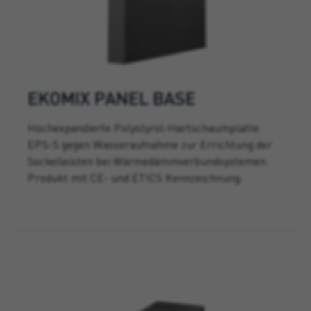
EKOMIX PANEL BASE
Hochexpandierte Polystyrol-Hartschaumplatte
EPS-S gegen Wasseraufnahme zur Errichtung der
Sockelleisten bei Wärmedämmverbundsystemen.
Produkt mit CE- und ETICS Kennzeichnung.