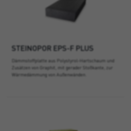
STEINOPOR EPS-F PLUS
Dämmstoffplatte aus Polystyrol-Hartschaum und
Zusätzen von Graphit, mit gerader Stoßkante, zur
Wärmedämmung von Außenwänden.