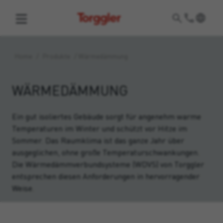
Torggler
Home
/
Produkte
/
Wärmedämmung
WÄRMEDÄMMUNG
Ein gut isoliertes Gebäude sorgt für angenehm warme
Temperaturen im Winter und schützt vor Hitze im
Sommer. Das Raumklima ist das ganze Jahr über
ausgeglichen, ohne große Temperaturschwankungen.
Die Wärmedämmverbundsysteme (WDVS) von Torggler
entsprechen diesen Anforderungen in hervorragender
Weise.