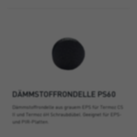
DÄMMSTOFFRONDELLE PS60
Dämmstoffrondelle aus grauem EPS für Termoz CS
II und Termoz 6H Schraubdübel. Geeignet für EPS-
und PIR-Platten.