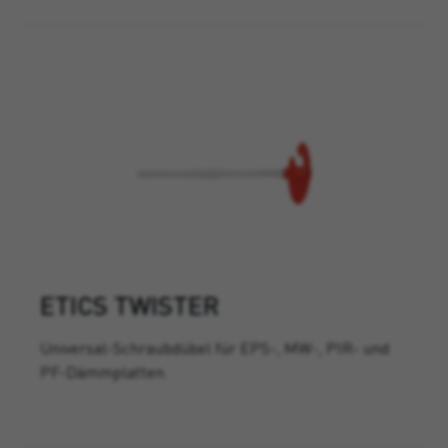
ETICS TWISTER
Universal-Schraubdübel für EPS-, MW-, PIR- und
PF-Dämmplatten.