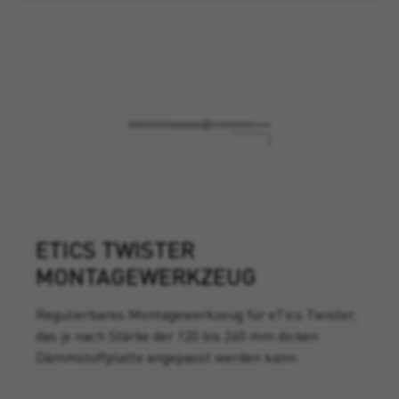
ETICS TWISTER
MONTAGEWERKZEUG
Regulierbares Montagewerkzeug für eTics Twister,
das je nach Stärke der 120 bis 260 mm dicken
Dämmstoffplatte angepasst werden kann.