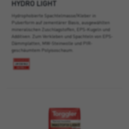
HYDRO LIGHT
Hydrophobierte Spachtelmasse/Kleber in
Pulverform auf zementärer Basis, ausgewählten
mineralischen Zuschlagstoffen, EPS-Kugeln und
Additiven. Zum Verkleben und Spachteln von EPS-
Dämmplatten, MW-Steinwolle und PIR-
geschäumtem Polyisoschaum.