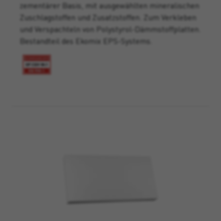
zementärer Basis, mit ausgewählten mineralischen
Zuschlagstoffen und Zusatzstoffen. Zum Verkleben
und Verspachteln von Polystyrol-Dämmstoffplatten.
Bestandteil des Ekomix EPS-Systems.