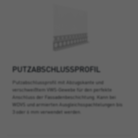
PUTZABSCHLUSSPROFIL
Putzabschlussprofil mit Abzugskante und
verschweißtem VWS-Gewebe für den perfekte
Anschluss der Fassadenbeschichtung. Kann bei
WDVS und armierten Ausgleichsspachtelungen bis
3 oder 6 mm verwendet werden.