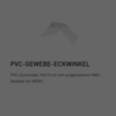
PVC-GEWEBE-ECKWINKEL
PVC-Eckwinkel 10x15 cm mit aufgeklebtem VWS-
Gewebe für WDVS.