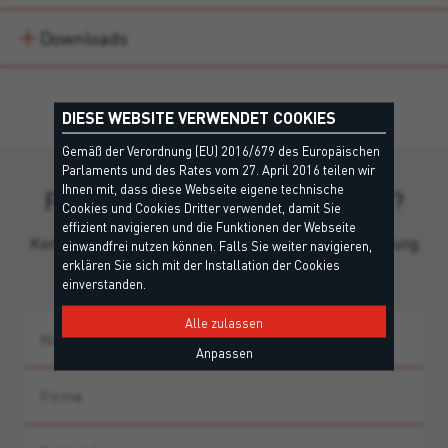
Downloads
DIESE WEBSITE VERWENDET COOKIES
Gemäß der Verordnung (EU) 2016/679 des Europäischen
Parlaments und des Rates vom 27. April 2016 teilen wir
Ihnen mit, dass diese Webseite eigene technische
Fehlen Ihnen noch Informationen?
Cookies und Cookies Dritter verwendet, damit Sie
effizient navigieren und die Funktionen der Webseite
Kontaktieren Sie unser Team für persönliche Beratung
einwandfrei nutzen können. Falls Sie weiter navigieren,
erklären Sie sich mit der Installation der Cookies
und Produkthinweise.
einverstanden.
Alle zulassen
Anpassen