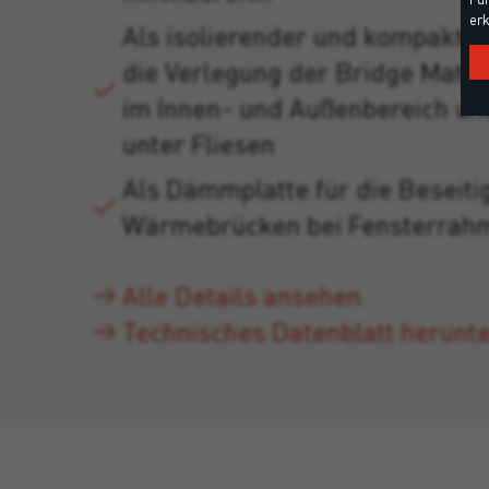
erk
Als isolierender und kompakter
die Verlegung der Bridge Mat 
im Innen- und Außenbereich un
unter Fliesen
Als Dämmplatte für die Beseiti
Wärmebrücken bei Fensterrah
Alle Details ansehen
Technisches Datenblatt herunt