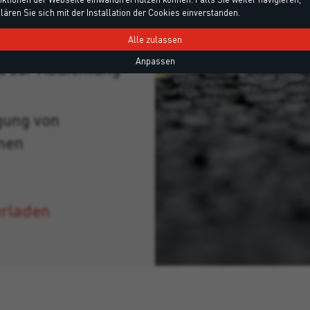
lären Sie sich mit der Installation der Cookies einverstanden.
 Untergrund für
Alle zulassen
1000 mm – 50 m
Anpassen
d zur Abdichtung
gung von
men
erladen