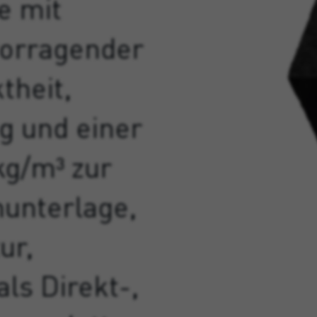
e mit
vorragender
heit,
 und einer
kg/m³ zur
unterlage,
ur,
ls Direkt-,