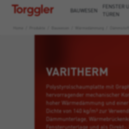
FENSTER 
Torggler
BAUWESEN
TÜREN
Home
/
Produkte
/
Bauwesen
/
Wärmedämmung
/
Dämmstoff
VARITHERM
Polystyrolschaumplatte mit Graph
hervorragender mechanischer Ko
hoher Wärmedämmung und einer
Dichte von 140 kg/m³ zur Verwen
Dämmunterlage, Wärmebrückenko
Fensterunterlage und als Direkt-,