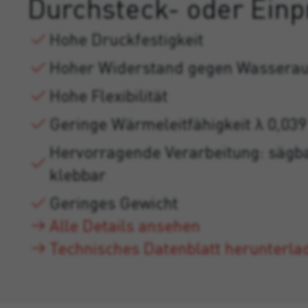
Durchsteck- oder Einp
Hohe Druckfestigkeit
Hoher Widerstand gegen Wassera
Hohe Flexibilität
Geringe Wärmeleitfähigkeit λ 0,0
Hervorragende Verarbeitung: sägba
klebbar
Geringes Gewicht
Alle Details ansehen
Technisches Datenblatt herunterla