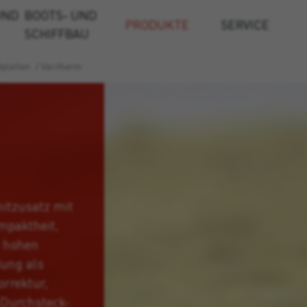
UND
BOOTS- UND
PRODUKTE
SERVICE
SCHIFFBAU
platten
/
Varitherm
itzusatz mit
mpaktheit,
 hohen
dung als
rrektur,
 Durchsteck-