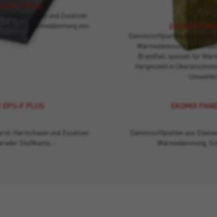
 EPS-F PLUS
yrol-Hartschaum und Zusätzen
oßkante, zur Wärmedämmung von
EKOMIX PANE
wänden.
Dämmstoffplatten aus Steinwol
Wärmedämmung, Schalldäm
Brandfall, speziell für W
Hergestellt in Übereinstimm
Umweltkri
 EPS-F PLUS
EKOMIX PANE
yrol-Hartschaum und Zusätzen
Dämmstoffplatten aus Steinwo
gerader Stoßkante,…
Wärmedämmung, Sc