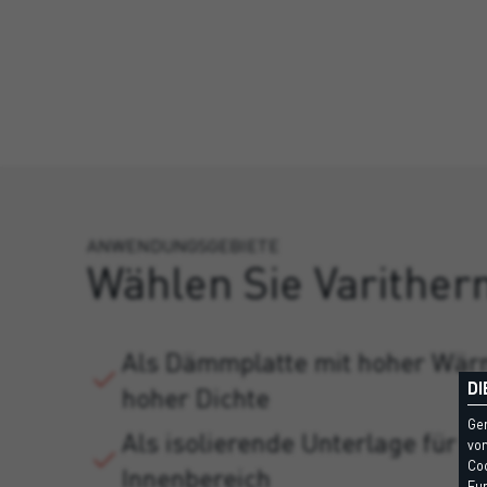
ANWENDUNGSGEBIETE
Wählen Sie Varither
Als Dämmplatte mit hoher W
DI
hoher Dichte
Ge
Als isolierende Unterlage für 
vom
Coo
Innenbereich
Fun