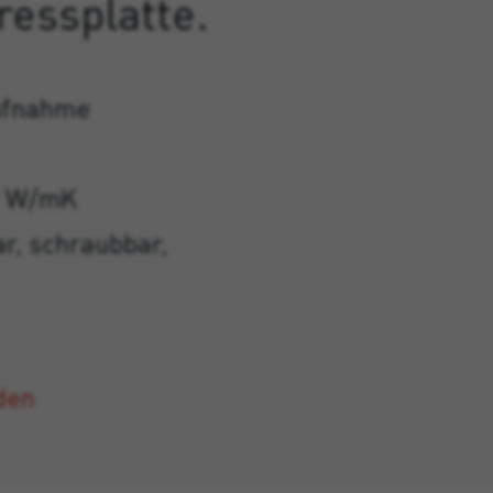
ressplatte.
ufnahme
39 W/mK
r, schraubbar,
den