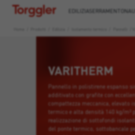
Torggler
EDILIZIA
SERRAMENTO
NAU
Home
/
Prodotti
/
Edilizia
/
Isolamento termico
/
Pannelli
/
V
VARITHERM
Pannello in polistirene espanso si
additivato con grafite con eccelle
compattezza meccanica, elevato 
termico e alta densità 140 kg/m³ p
realizzazione di sottofondi isolant
del ponte termico, sottobancale pe