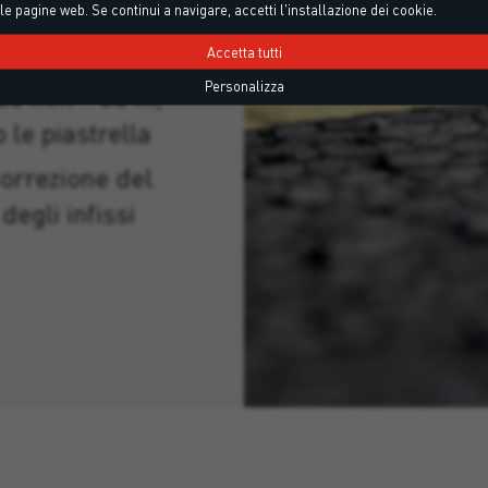
le pagine web. Se continui a navigare, accetti l'installazione dei cookie.
tto, per la posa
Accetta tutti
membrana e
Personalizza
000 mm – 50 m,
 le piastrella
orrezione del
egli infissi