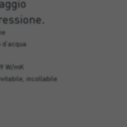
aggio
ressione.
ne
o d’acqua
039 W/mK
itabile, incollabile