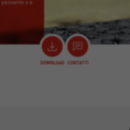
 passante o a
DOWNLOAD
CONTATTI