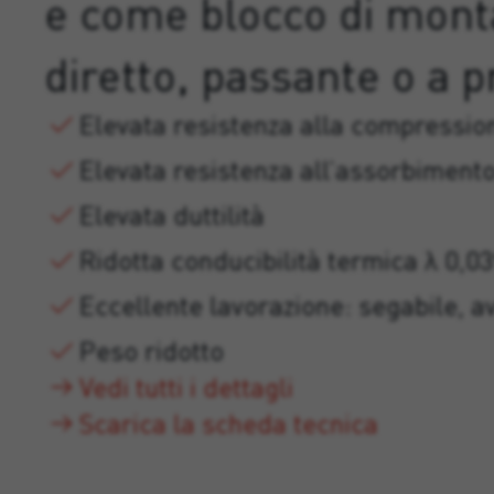
e come blocco di mont
diretto, passante o a p
Elevata resistenza alla compressio
Elevata resistenza all’assorbiment
Elevata duttilità
Ridotta conducibilità termica λ 0,
Eccellente lavorazione: segabile, avv
Peso ridotto
Vedi tutti i dettagli
Scarica la scheda tecnica