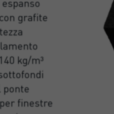
e espanso
 con grafite
tezza
olamento
 140 kg/m³
 sottofondi
l ponte
per finestre