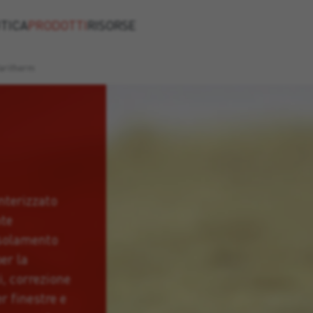
TICA
PRODOTTI
RISORSE
aritherm
nterizzato
nte
isolamento
er la
i, correzione
r finestre e