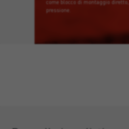
come blocco di montaggio diretto,
pressione.