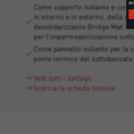
del
Come supporto isolante e compa
in interno e in esterno, della 
desolidarizzante Bridge Mat 1
per l’impermeabilizzazione sotto
Come pannello isolante per la c
ponte termico del sottobancale d
Vedi tutti i dettagli
Scarica la scheda tecnica