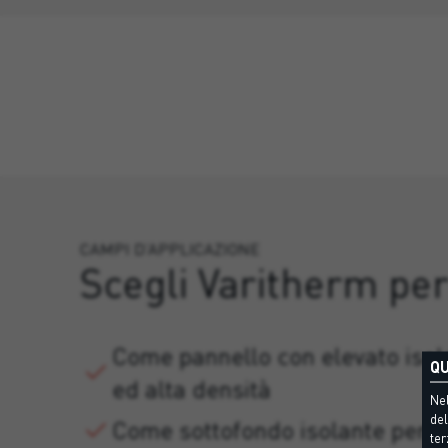
CAMPI D’APPLICAZIONE
Scegli Varitherm pe
Come pannello con elevato iso
QU
ed alta densità
Nel
del
Come sottofondo isolante per i
ter