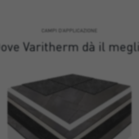
CAMPI D’APPLICAZIONE
ove Varitherm dà il megl