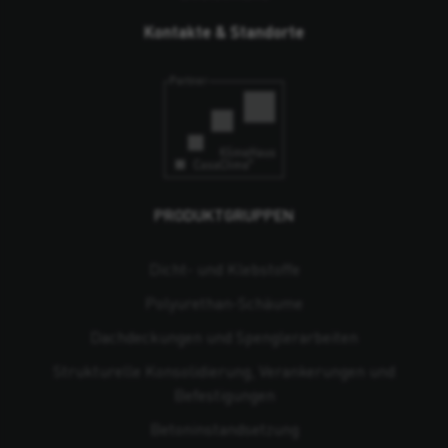
Kontakte & Standorte
PRODUKTGRUPPEN
Dicht- und Klebstoffe
Polyurethan-Schäume
Dachdeckungen und Spenglerarbeiten
Strukturelle Konsolidierung, Verankerungen und
Befestigungen
Beton­instandsetzung