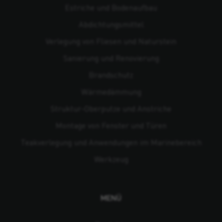
Estriche und Bodenaufbau
Abdichtungsmittel
Verlegung von Fliesen und Naturstein
Sanierung und Renovierung
Brandschutz
Wärmedämmung
Struktur-Oberputze und Anstriche
Montage von Fenster und Türen
Teakverlegung und Anwendungen im Marinebereich
Werkzeug
MENÜ