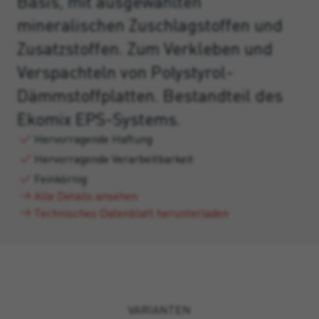
Basis, mit ausgewählten
mineralischen Zuschlagstoffen und
Zusatzstoffen. Zum Verkleben und
Verspachteln von Polystyrol-
Dämmstoffplatten. Bestandteil des
Ekomix EPS-Systems.
Hervorragende Haftung
Hervorragende Verarbeitbarkeit
Feinkörnig
Alle Details ansehen
Technisches Datenblatt herunterladen
VARIANTEN