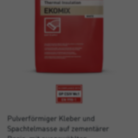
Pulverförmiger Kleber und
Spachtelmasse auf zementärer