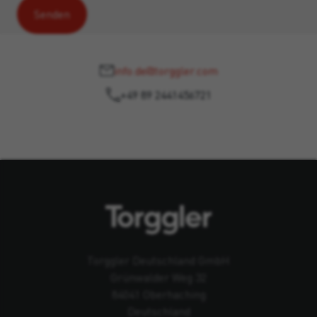
info.de@torggler.com
+49 89 2441456721
Torggler Deutschland GmbH
Grünwalder Weg 32
84041 Oberhaching
Deutschland