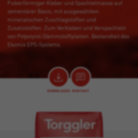
Pulverförmiger Kleber und Spachtelmasse auf
zementärer Basis, mit ausgewählten
mineralischen Zuschlagstoffen und
Zusatzstoffen. Zum Verkleben und Verspachteln
von Polystyrol-Dämmstoffplatten. Bestandteil des
Ekomix EPS-Systems.
DOWNLOADS
KONTAKT