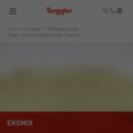
Torggler
Home
/
Produkte
/
Wärmedämmung
/
Klebe- und Armierungsmörtel
/
Ekomix
EKOMIX