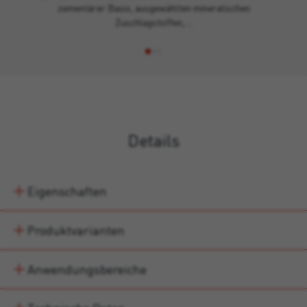
zementärer Basis, ausgewählten mineralischen
Zuschlagstoffen,…
Details
Eigenschaften
Produktvarianten
Anwendungsbereiche