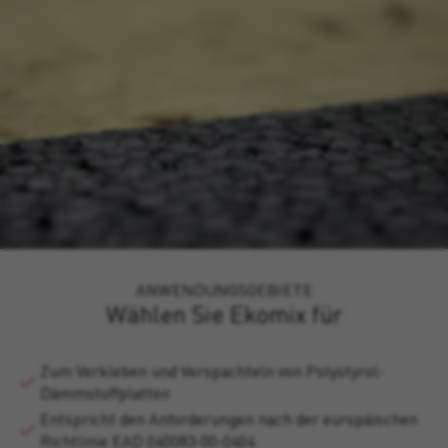
ANWENDUNGSGEBIETE
Wählen Sie Ekomix für
Zum Verkleben und Verspachteln von Polystyrol-
Dämmstoffplatten
Entspricht den Anforderungen nach der europäischen
Richtlinie EAD 040083-00-0404