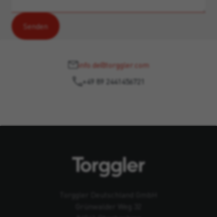
info.de@torggler.com
+49 89 2441456721
Torggler Deutschland GmbH
Grünwalder Weg 32