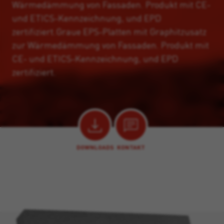
Wärmedämmung von Fassaden. Produkt mit CE-
und ETICS-Kennzeichnung, und EPD
zertifiziert.Graue EPS-Platten mit Graphitzusatz
zur Wärmedämmung von Fassaden. Produkt mit
CE- und ETICS-Kennzeichnung, und EPD
zertifiziert.
DOWNLOADS
KONTAKT