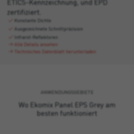
ETICS-Kennzeichnung, und EPD
zertifiziert.
Konstante Dichte
Ausgezeichnete Schnittpräzision
Infrarot-Reflektoren
Alle Details ansehen
Technisches Datenblatt herunterladen
ANWENDUNGSGEBIETE
Wo Ekomix Panel EPS Grey am
besten funktioniert