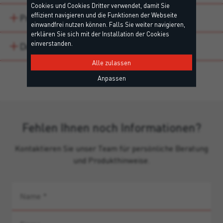
Cookies und Cookies Dritter verwendet, damit Sie
effizient navigieren und die Funktionen der Webseite
Produktvarianten
einwandfrei nutzen können. Falls Sie weiter navigieren,
erklären Sie sich mit der Installation der Cookies
einverstanden.
Downloads
Alle zulassen
Anpassen
Fehlen Ihnen noch Informationen?
Kontaktieren Sie unser Team für persönliche Beratung
und Produkthinweise.