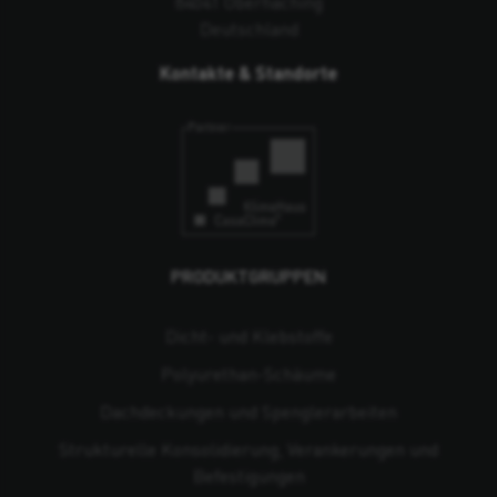
84041 Oberhaching
Deutschland
Kontakte & Standorte
PRODUKTGRUPPEN
Dicht- und Klebstoffe
Polyurethan-Schäume
Dachdeckungen und Spenglerarbeiten
Strukturelle Konsolidierung, Verankerungen und
Befestigungen