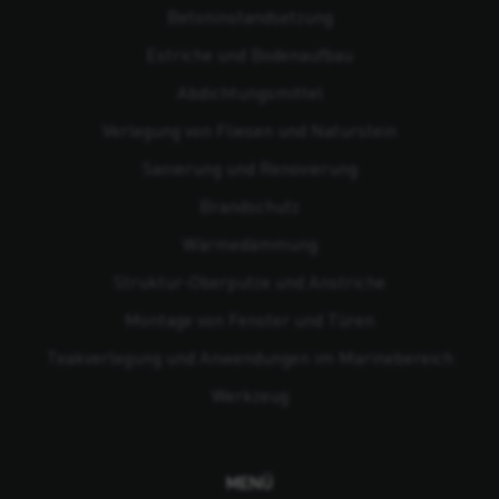
Beton­instandsetzung
Estriche und Bodenaufbau
Abdichtungsmittel
Verlegung von Fliesen und Naturstein
Sanierung und Renovierung
Brandschutz
Wärmedämmung
Struktur-Oberputze und Anstriche
Montage von Fenster und Türen
Teakverlegung und Anwendungen im Marinebereich
Werkzeug
MENÜ