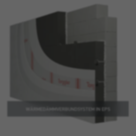
WÄRMEDÄMMVERBUNDSYSTEM IN EPS