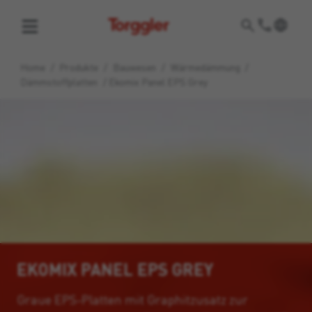
Torggler
Home
/
Produkte
/
Bauwesen
/
Wärmedämmung
/
Dämmstoffplatten
/
Ekomix Panel EPS Grey
EKOMIX PANEL EPS GREY
Graue EPS-Platten mit Graphitzusatz zur