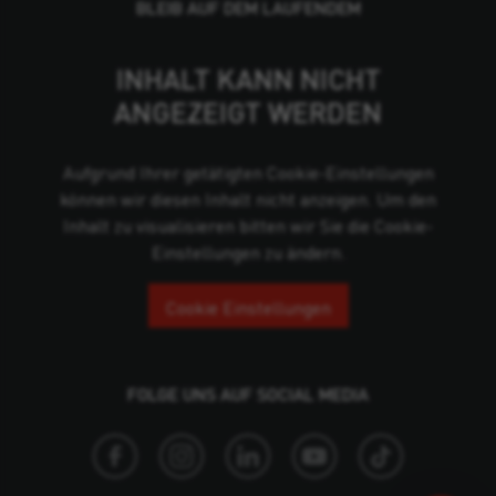
BLEIB AUF DEM LAUFENDEM
INHALT KANN NICHT
ANGEZEIGT WERDEN
Aufgrund Ihrer getätigten Cookie-Einstellungen
können wir diesen Inhalt nicht anzeigen. Um den
Inhalt zu visualisieren bitten wir Sie die Cookie-
Einstellungen zu ändern.
Cookie Einstellungen
FOLGE UNS AUF SOCIAL MEDIA