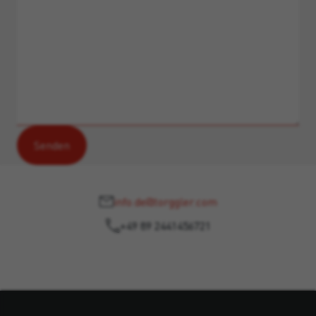
info.de@torggler.com
+49 89 2441456721