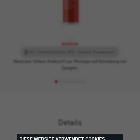
MIRROR
EC1, Umweltkriterien, EPD - Umwelt-Produktdeklaration, Leed
Neutraler Silikon-Klebstoff zur Montage und Verklebung von
Spiegeln.
Details
DIESE WEBSITE VERWENDET COOKIES