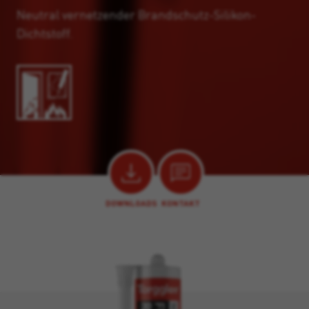
Neutral vernetzender Brandschutz-Silikon-
Dichtstoff.
DOWNLOADS
KONTAKT