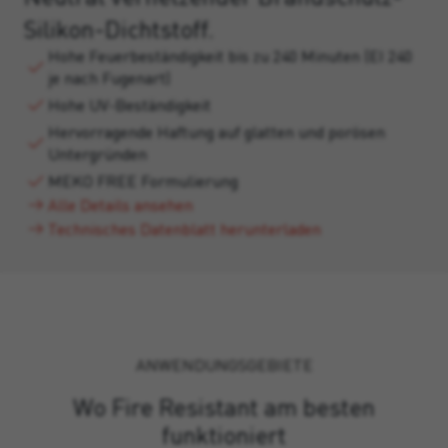
Silikon-Dichtstoff.
Hohe Feuerbeständigkeit bis zu 240 Minuten (EI 240
je nach Fugenart)
Hohe UV-Beständigkeit
Hervorragende Haftung auf glatten und porösen
Untergründen
MEKO FREE Formulierung
Alle Details ansehen
Technisches Datenblatt herunterladen
ANWENDUNGSGEBIETE
Wo Fire Resistant am besten
funktioniert