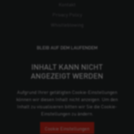
Kontakt
Privacy Policy
Whistleblowing
BLEIB AUF DEM LAUFENDEM
INHALT KANN NICHT
ANGEZEIGT WERDEN
Aufgrund Ihrer getätigten Cookie-Einstellungen
können wir diesen Inhalt nicht anzeigen. Um den
Inhalt zu visualisieren bitten wir Sie die Cookie-
Einstellungen zu ändern.
Cookie Einstellungen