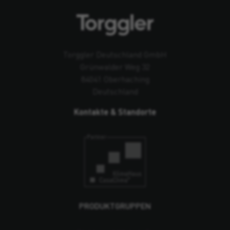
Torggler Deutschland GmbH
Grünwalder Weg 32
84041 Oberhaching
Deutschland
Kontakte & Standorte
PRODUKTGRUPPEN