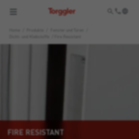
Torggler
Home
/
Produkte
/
Fenster und Türen
/
Dicht- und Klebstoffe
/
Fire Resistant
FIRE RESISTANT