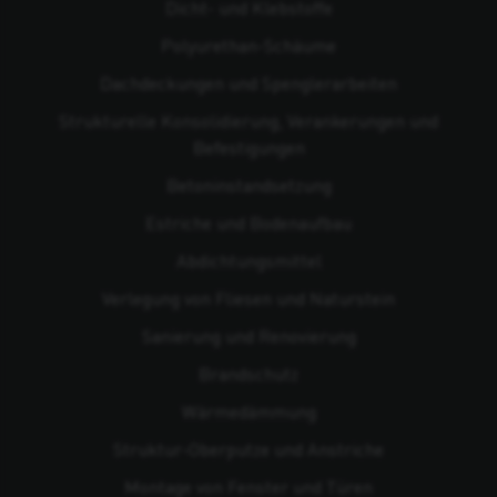
Dicht- und Klebstoffe
Polyurethan-Schäume
Dachdeckungen und Spenglerarbeiten
Strukturelle Konsolidierung, Verankerungen und
Befestigungen
Beton­instandsetzung
Estriche und Bodenaufbau
Abdichtungsmittel
Verlegung von Fliesen und Naturstein
Sanierung und Renovierung
Brandschutz
Wärmedämmung
Struktur-Oberputze und Anstriche
Montage von Fenster und Türen