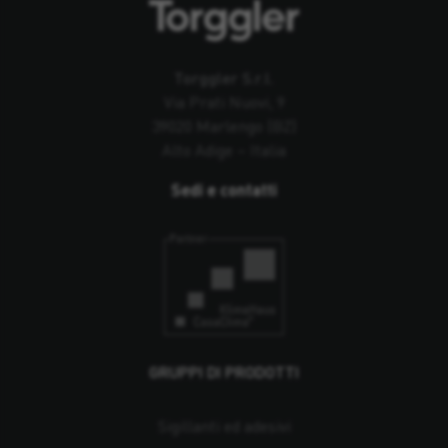
Torggler S.r.l.
Via Prati Nuovi, 9
39020 Marlengo (BZ)
Alto Adige – Italia
Sedi e contatti
GRUPPI DI PRODOTTI
Sigillanti ed adesivi