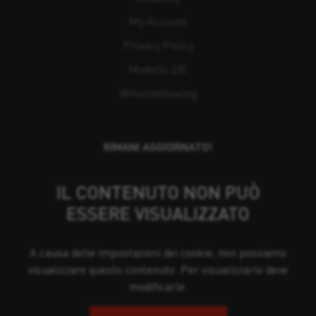
My Account
Privacy Policy
Modello 231
Whistleblowing
RIMANI AGGIORNATO!
IL CONTENUTO NON PUÒ
ESSERE VISUALIZZATO
A causa delle impostazioni dei cookie, non possiamo
visualizzare questo contenuto. Per visualizzarlo deve
modificarle.