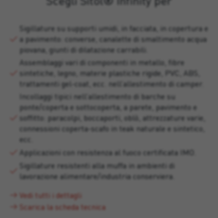
Scegli Sitol® Infinity per
Sigillature su supporti umidi, in facciata, in copertura e
a pavimento: converse, canalette di smaltimento acqua
piovana, giunti di dilatazione carrabili.
Assemblaggi vari di componenti in metallo, fibre
sintetiche, legno, materie plastiche rigide, PVC, ABS,
trattamenti gel-coat, ecc. nell’allestimento di camper.
Incollaggi tipici nell’allestimento di barche su
ponte/coperta e sottocoperta, a parete, pavimento e
soffitto: paracolpi, boccaporti, oblò, attrezzature varie,
connessioni coperta-scafo in teak naturale e sintetico,
ecc.
Applicazioni con resistenza al fuoco certificata IMO.
Sigillature resistenti alla muffa in ambienti di
lavorazione alimentare/industria conserviera.
Vedi tutti i dettagli
Scarica la scheda tecnica