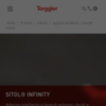
Torggler
Home
/
Prodotti
/
Edilizia
/
Sigillanti ed adesivi
/
Sitol®
Infinity
SITOL® INFINITY
Adesivo-sigillante a base di polimeri ibridi a