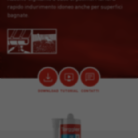
rapido indurimento idoneo anche per superfici
bagnate.
DOWNLOAD
TUTORIAL
CONTATTI