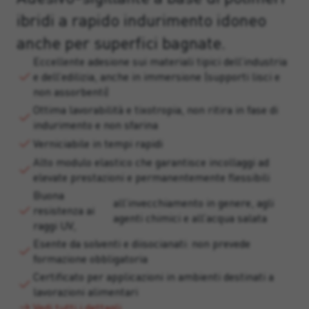
ibridi a rapido indurimento idoneo
anche per superfici bagnate.
Eccellente adesione sui materiali tipici dell’industria
e dell’edilizia, anche in immersione (supporti lisci e
non assorbenti)
Ottima lavorabilità e tixotropia, non ritira in fase di
indurimento e non sfarina
Verniciabile in tempi rapidi
Alto modulo elastico che garantisce incollaggi ad
elevate prestazioni e permanentemente flessibili
Buona
all’invecchiamento in genere, agli
resistenza ai
agenti chimici e all’acqua salata
raggi UV,
Esente da solventi e diisocianati: non prevede
formazione obbligatoria
Certificato per applicazioni in ambienti destinati a
lavorazioni alimentari
Vedi tutti i dettagli