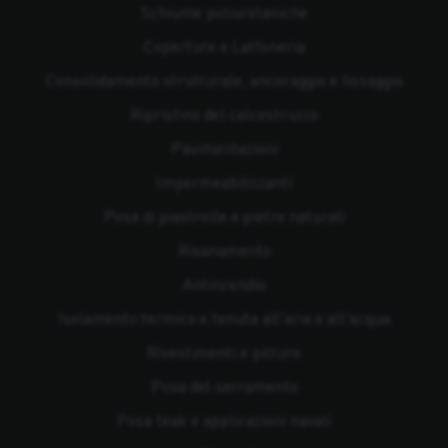
Schiume poliuretaniche
Coperture e Lattoneria
Consolidamento strutturale, ancoraggio e fissaggio
Ripristino del calcestruzzo
Pavimentazioni
Impermeabilizzanti
Posa di piastrelle e pietre naturali
Risanamento
Antincendio
Isolamento termico e tenuta all'aria e all'acqua
Rivestimenti e pitture
Posa del serramento
Posa teak e applicazioni navali