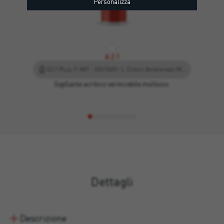
Personalizza
A 2.1
EC1 Plus, F-INT - EN15651-1, Criteri Ambientali Minimi, Leed
Sigillante acrilico verniciabile multiuso.
Dettagli
Descrizione