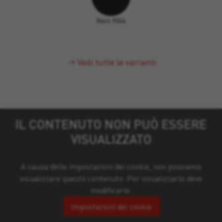
Nero 9004
Vedi tutte le varianti
IL CONTENUTO NON PUÒ ESSERE
VISUALIZZATO
A causa delle impostazioni dei cookie, non possiamo
visualizzare questo contenuto. Per visualizzarlo deve
modificarle.
Impostazioni dei cookie