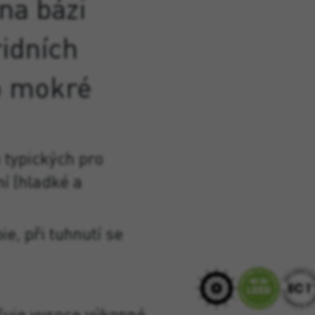
na
bázi
idních
o
mokré
h typických pro
ní (hladké a
ie, při tuhnutí se
čuje vysoce výkonné