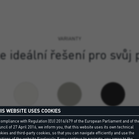
VARIANTY
e ideální řešení pro svůj 
Bílá 9016
Šedá 7038
Černá 9004
IS WEBSITE USES COOKIES
compliance with Regulation (EU) 2016/679 of the European Parliament and of th
ncil of 27 April 2016, we inform you, that this website uses its own technical
kies and third-party cookies, so that you can navigate efficiently and use the
Zobrazit všechny varianty
ctions of the website flawlessly. If you continue to navigate, you agree to the