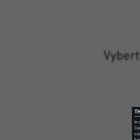
Vybert
TH
In 
Cou
coo
fun