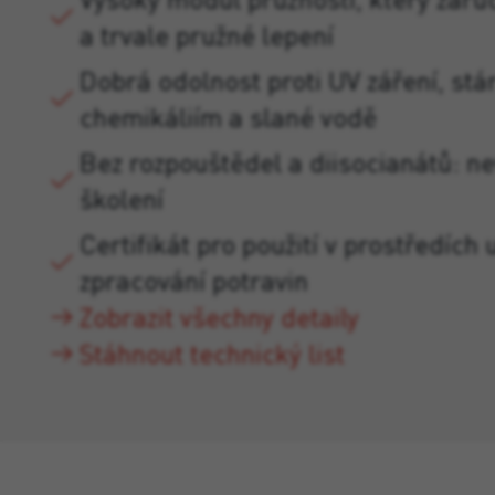
a trvale pružné lepení
Dobrá odolnost proti UV záření, stá
chemikáliím a slané vodě
Bez rozpouštědel a diisocianátů: n
školení
Certifikát pro použití v prostředích
zpracování potravin
Zobrazit všechny detaily
Stáhnout technický list