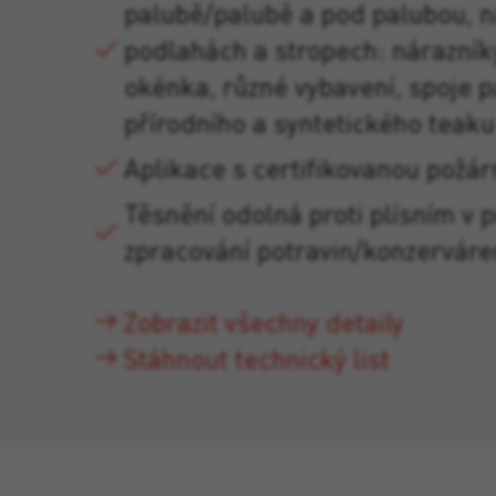
palubě/palubě a pod palubou, n
podlahách a stropech: nárazníky
okénka, různé vybavení, spoje p
přírodního a syntetického teaku
Aplikace s certifikovanou požár
Těsnění odolná proti plísním v p
zpracování potravin/konzervár
Zobrazit všechny detaily
Stáhnout technický list