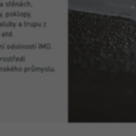
a stěnách,
, poklopy,
aluby a trupu z
 atd.
ní odolností IMO.
rostředí
enského průmyslu.