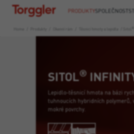
Torggler
PRODUKTY
SPOLEČNOST
S
Home
/
Produkty
/
Okenní rám
/
Těsnicí hmoty a lepidla
/
Sitol
®
SITOL
INFINIT
Lepidlo-těsnicí hmota na bázi ryc
tuhnoucích hybridních polymerů, 
mokré povrchy.