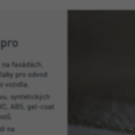
 pro
 na fasádách,
žlaby pro odvod
o vozidla.
u, syntetických
PVC, ABS, gel-coat
ozů.
dí na