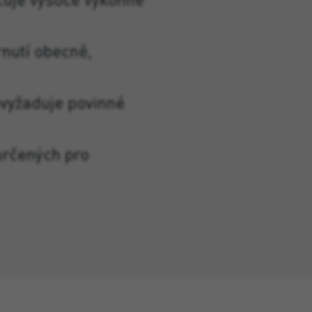
rnutí obecně,
evyžaduje povinné
 určených pro