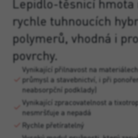
Lepidlo
-
těsnicí
hmota
rychle
tuhnoucích
hybr
polymerů
,
vhodná
i
pr
povrchy
.
Vynikající přilnavost na materiálec
průmysl a stavebnictví, i při ponoře
neabsorpční podklady)
Vynikající zpracovatelnost a tixotrop
nesmršťuje a nepadá
Rychle přetíratelný
Vysoký modul pružnosti, který zaru