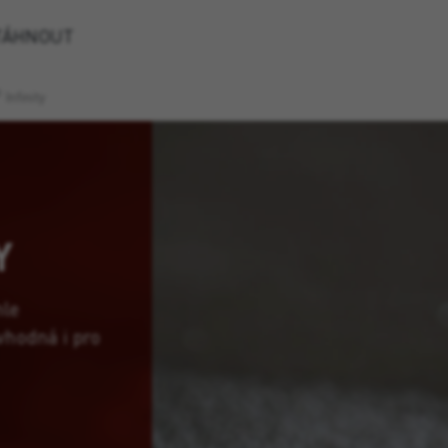
TÁHNOUT
®
Infinity
Y
hle
vhodná i pro