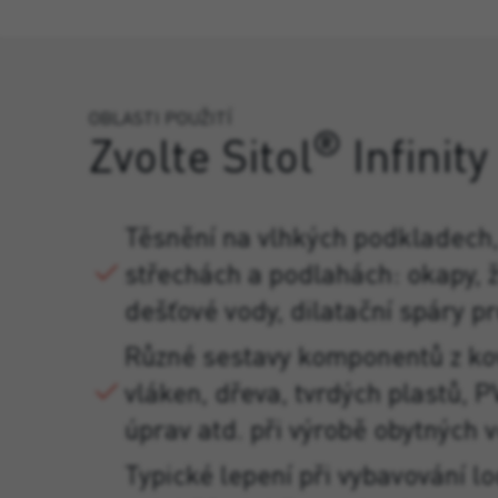
OBLASTI POUŽITÍ
®
Zvolte Sitol
Infinity
Těsnění na vlhkých podkladech,
střechách a podlahách: okapy, 
dešťové vody, dilatační spáry pr
Různé sestavy komponentů z kov
vláken, dřeva, tvrdých plastů, 
úprav atd. při výrobě obytných v
Typické lepení při vybavování lo