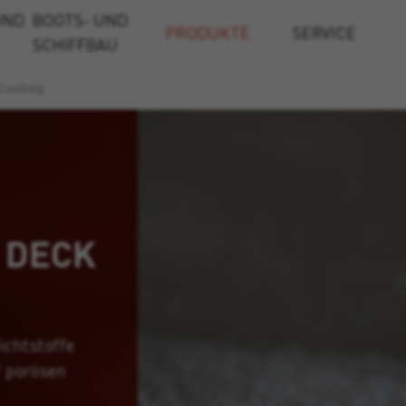
UND
BOOTS- UND
PRODUKTE
SERVICE
SCHIFFBAU
Caulking
 DECK
ichtstoffe
f porösen