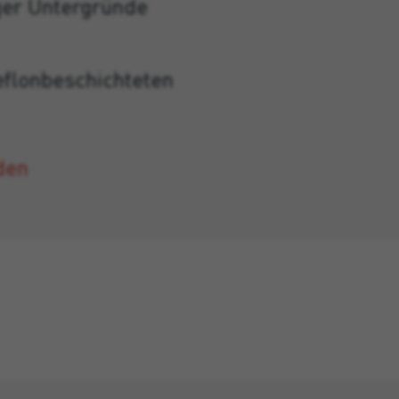
ger Untergründe
eflonbeschichteten
den