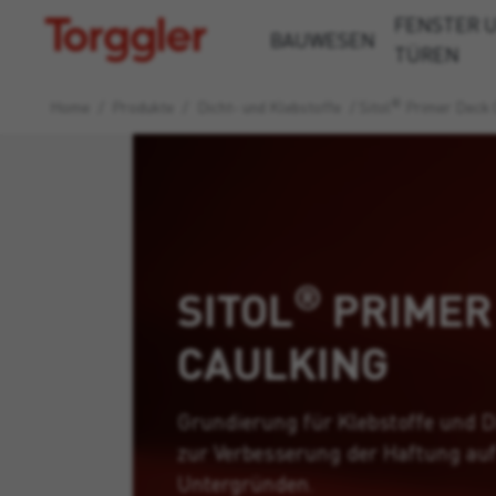
FENSTER 
Torggler
BAUWESEN
TÜREN
®
Home
/
Produkte
/
Dicht- und Klebstoffe
/
Sitol
Primer Deck 
®
SITOL
PRIMER
CAULKING
Grundierung für Klebstoffe und D
zur Verbesserung der Haftung au
Untergründen.