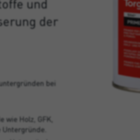
toffe und
sserung der
untergründen bei
 wie Holz, GFK,
e Untergründe.