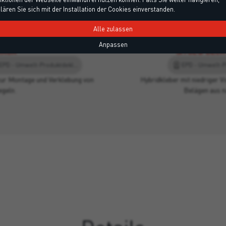
lären Sie sich mit der Installation der Cookies einverstanden.
Hybridkleber mit niedriger V
zur Montage und Verklebung von
Belägen aus natürlichem un
geln.
Alle zulassen
Geeignet für g
Anpassen
RROR
SITOL® DECK
EC1, Umweltkriterien, EPD - Umwelt-Produktdeklaration, Leed
EPD - Umwelt-P
zur Montage und Verklebung von
Hybridkleber mit niedriger V
egeln.
Belägen aus 