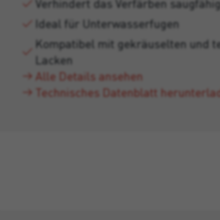
Verhindert das Verfärben saugfähi
Ideal für Unterwasserfugen
Kompatibel mit gekräuselten und t
Lacken
Alle Details ansehen
Technisches Datenblatt herunterla