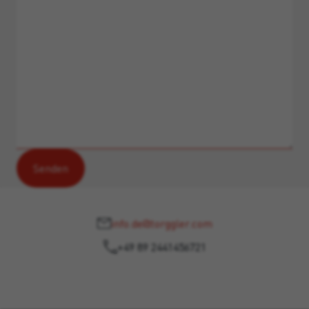
info.de@torggler.com
+49 89 2441456721