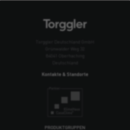
Torggler Deutschland GmbH
Grünwalder Weg 32
84041 Oberhaching
Deutschland
Kontakte & Standorte
PRODUKTGRUPPEN