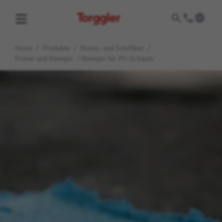
Torggler
Home
/
Produkte
/
Boots- und Schiffbau
/
Primer und Reiniger
/
Reiniger für PU-Schaum