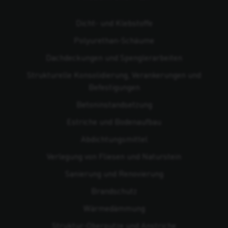
Dicht- und Klebstoffe
Polyurethan-Schäume
Dachdeckungen und Spenglerarbeiten
Strukturelle Konsolidierung, Verankerungen und
Befestigungen
Beton­instandsetzung
Estriche und Bodenaufbau
Abdichtungsmittel
Verlegung von Fliesen und Naturstein
Sanierung und Renovierung
Brandschutz
Wärmedämmung
Struktur-Oberputze und Anstriche