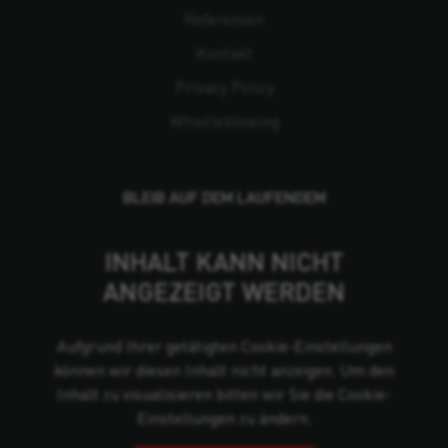
Referenzen
Kontakt
Privacy Policy
Whistleblowing
BLEIB AUF DEM LAUFENDEM
INHALT KANN NICHT
ANGEZEIGT WERDEN
Aufgrund Ihrer getätigten Cookie-Einstellungen
können wir diesen Inhalt nicht anzeigen. Um den
Inhalt zu visualisieren bitten wir Sie die Cookie-
Einstellungen zu ändern.