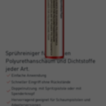
Sprühreiniger für frischen
Polyurethanschaum und Dichtstoffe
jeder Art.
Einfache Anwendung
Schneller Eingriff ohne Rückstände
Doppelnutzung: mit Spritzpistole oder mit
Spenderknopf
Hervorragend geeignet für Schaumpistolen und
Adapterversionen