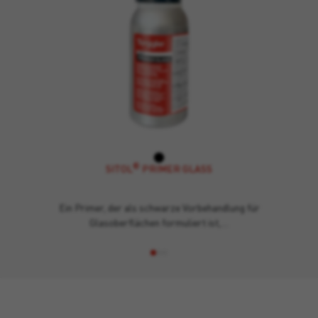
®
SITOL
PRIMER GLASS
Ein Primer, der als schwarze Vorbehandlung für
Glasoberflächen formuliert ist,…