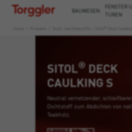
FENSTER 
Torggler
BAUWESEN
TÜREN
®
Home
/
Produkte
/
Dicht- und Klebstoffe
/
Sitol
Deck Caulkin
®
SITOL
DECK
CAULKING S
Neutral vernetzender, schleifbarer
Dichtstoff zum Abdichten von na
Teakholz.