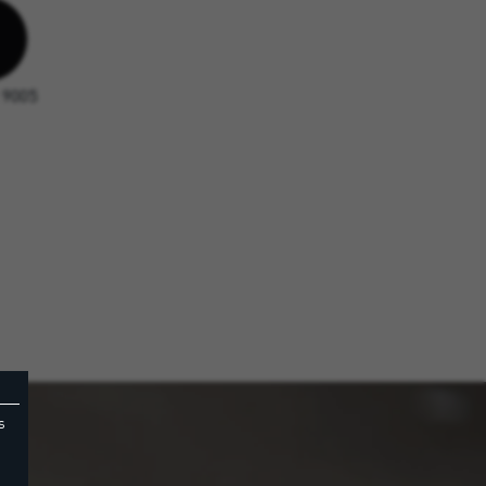
 9005
s