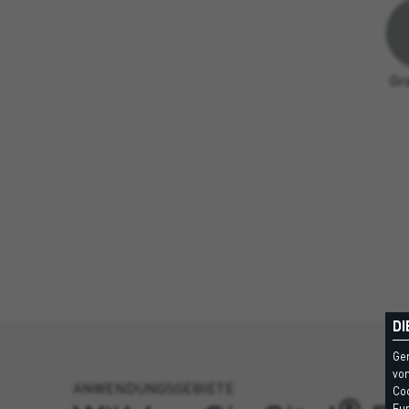
Gr
DI
Ge
vom
ANWENDUNGSGEBIETE
Coo
®
Fun