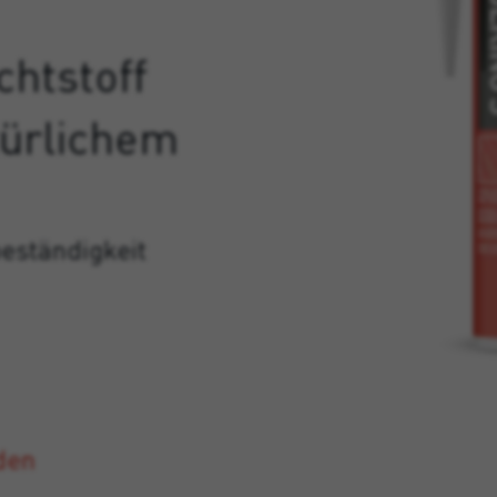
chtstoff
türlichem
eständigkeit
den