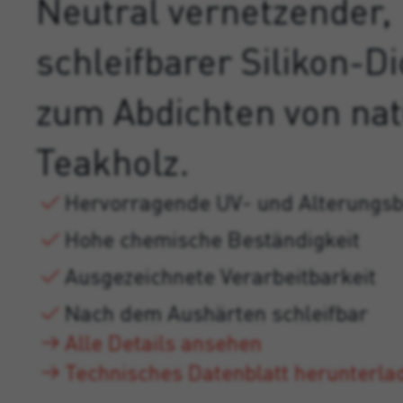
Neutral vernetzender,
schleifbarer Silikon-Di
zum Abdichten von na
Teakholz.
Hervorragende UV- und Alterungsb
Hohe chemische Beständigkeit
Ausgezeichnete Verarbeitbarkeit
Nach dem Aushärten schleifbar
Alle Details ansehen
Technisches Datenblatt herunterla