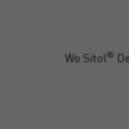
®
Wo Sitol
De