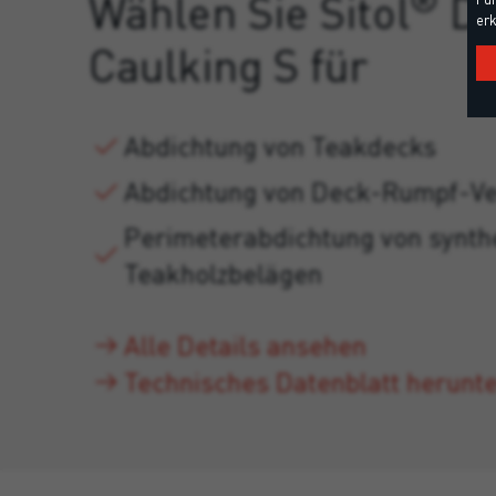
Wählen Sie Sitol
De
erk
Caulking S für
Abdichtung von Teakdecks
Abdichtung von Deck-Rumpf-V
Perimeterabdichtung von synth
Teakholzbelägen
Alle Details ansehen
Technisches Datenblatt herunt