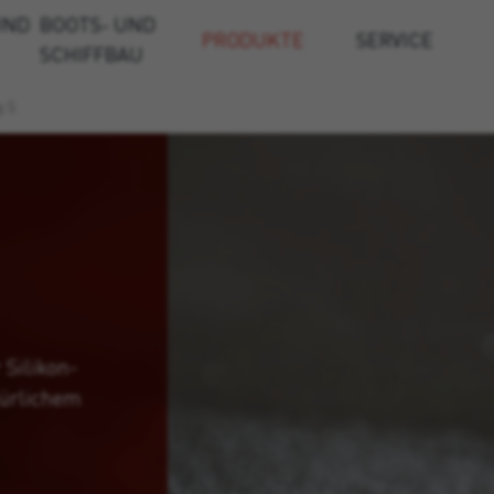
UND
BOOTS- UND
PRODUKTE
SERVICE
SCHIFFBAU
g S
 Silikon-
türlichem