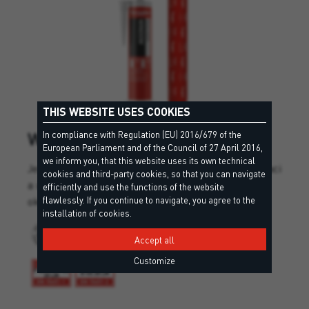
THIS WEBSITE USES COOKIES
WINDOW
In compliance with Regulation (EU) 2016/679 of the
European Parliament and of the Council of 27 April 2016,
we inform you, that this website uses its own technical
Jednosložkový neutrální silikonový tmel pro instalaci
cookies and third-party cookies, so that you can navigate
a utěsnění spojovacích a dilatačních spár mezi
efficiently and use the functions of the website
flawlessly. If you continue to navigate, you agree to the
okenním rámem a stěnou.
installation of cookies.
Accept all
Customize