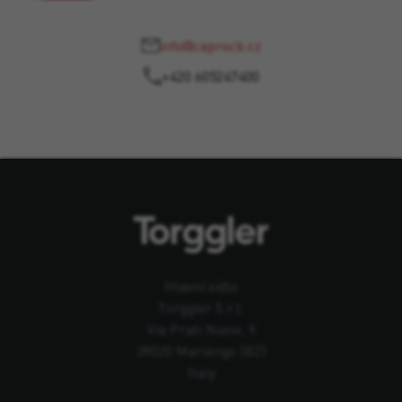
info@caprocb.cz
+420 605247400
Hlavní sídlo
Torggler S.r.l.
Via Prati Nuovi, 9
39020 Marlengo (BZ)
Italy