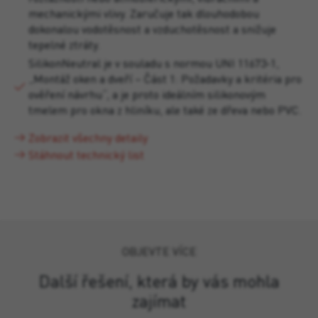
mechanickými vlivy. Zaručuje tak dlouhodobou
dokonalou vodotěsnost a vzduchotěsnost a snižuje
tepelné ztráty.
SilikonNeutral je v souladu s normou UNI 11673-1,
„Montáž oken a dveří – Část 1: Požadavky a kritéria pro
ověření návrhu“, a je proto ideálním silikonovým
tmelem pro okna z hliníku, ale také ze dřeva nebo PVC.
Zobrazit všechny detaily
Stáhnout technický list
OBJEVTE VÍCE
Další řešení, která by vás mohla
zajímat