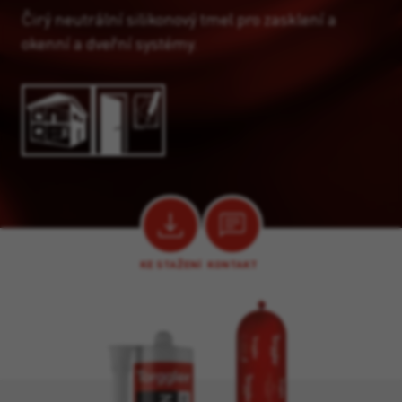
Čirý neutrální silikonový tmel pro zasklení a
okenní a dveřní systémy.
KE STAŽENÍ
KONTAKT