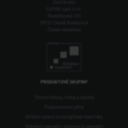
Distributor
CAPRO spol s.r.o.
Rudolfovská 103
370 01 České Budějovice
Česká republika
PRODUKTOVÉ SKUPINY
Těsnicí hmoty, tmely a lepidla
Polyuretanové pěny
Střešní izolace a klempířské materiály
Stavební zpevnění, ukotvení a upevnění