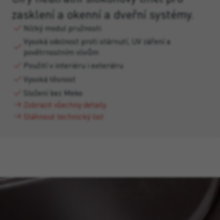
zasklení a okenní a dveřní systémy.
Nízký modul pružnosti
Vysoká odolnost proti stárnutí, UV záření a
povětrnostním vlivům
Použití v interiéru i exteriéru
Vysoká těsnost
Složení bez Meko
Zobrazit všechny detaily
Stáhnout technický list