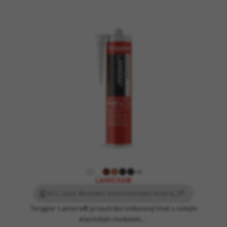
+6
LAMIERA®
EC1, Leed, Minimální environmentální kritéria, EPD – Environmentální prohlášení o produktu, F-EXT/INT-CC – EN 15651-1
Torggler Lamiera® je neutrální silikonový tmel s nízkým
elastickým modulem,…