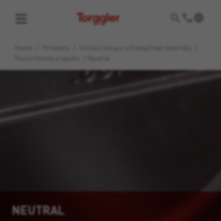
Torggler
Home
/
Produkty
/
Střešní izolace a klempířské materiály
/
Těsnicí hmoty a lepidla
/
Neutral
NEUTRAL