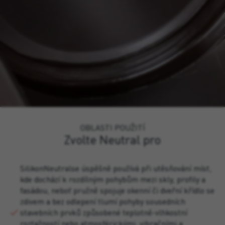
OBLASTI POUŽITÍ
Zvolte Neutral pro
SilikonNeutralse úspěšně používá při utěsňování míst,
kde dochází k rozdílným pohybům mezi skly, profily a
fasádou, neboť pružně spojuje okenní či dveřní křídlo se
zdivem a bez odlepení tlumí pohyby sousedních
stavebních prvků způsobené teplotně-vlhkostní
roztažností nebo atmosférickými, vibračními a