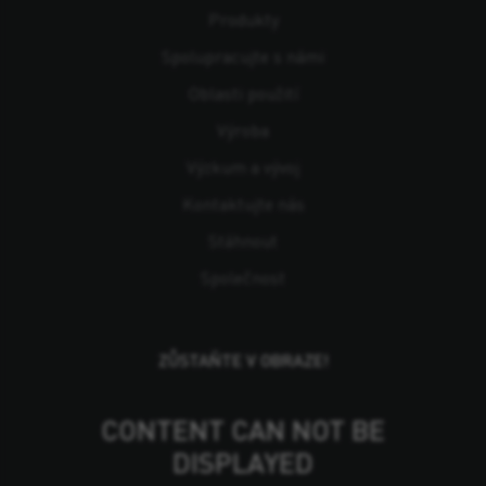
Produkty
Spolupracujte s námi
Oblasti použití
Výroba
Výzkum a vývoj
Kontaktujte nás
Stáhnout
Společnost
ZŮSTAŇTE V OBRAZE!
CONTENT CAN NOT BE
DISPLAYED