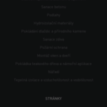
Sanace betonu
Podlahy
Hydroizolační materiály
Pokládání dlaždic a přírodního kamene
Sanace zdiva
Požární ochrana
Montáž oken a dveří
Pokládka teakového dřeva a námořní aplikace
Nářadí
Tepelná izolace a vzduchotěsnost a vodotěsnost
STRÁNKY