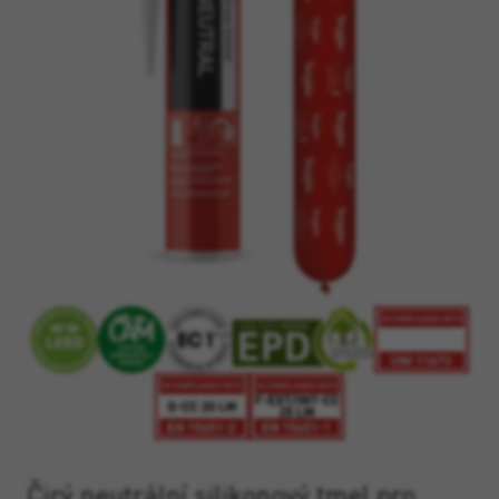
Čirý neutrální silikonový tmel pro