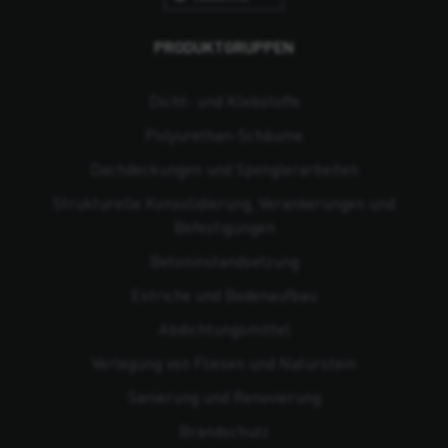
PRODUKTGRUPPEN
Dicht- und Klebstoffe
Polyurethan-Schäume
Dachdeckungen und Spenglerarbeiten
Strukturelle Konsolidierung, Verankerungen und
Befestigungen
Beton­instandsetzung
Estriche und Bodenaufbau
Abdichtungsmittel
Verlegung von Fliesen und Naturstein
Sanierung und Renovierung
Brandschutz