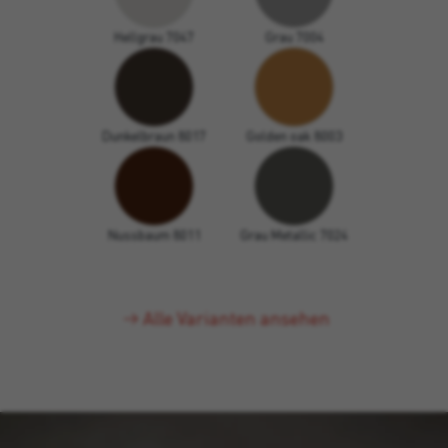
Hellgrau 7047
Grau 7004
Dunkelbraun 8017
Golden oak 8003
Nussbaum 8011
Grau Metallic 7024
Alle Varianten ansehen