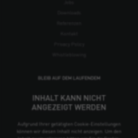
Jobs
Downloads
Referenzen
Kontakt
Privacy Policy
Whistleblowing
BLEIB AUF DEM LAUFENDEM
INHALT KANN NICHT
ANGEZEIGT WERDEN
Aufgrund Ihrer getätigten Cookie-Einstellungen
können wir diesen Inhalt nicht anzeigen. Um den