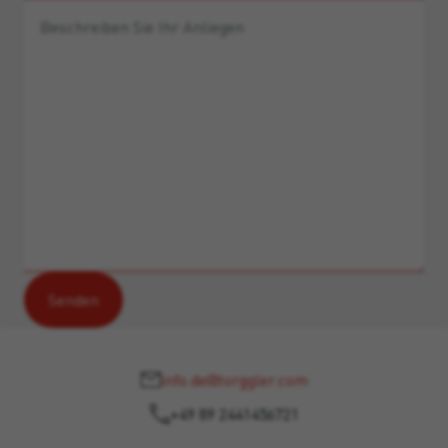
info.de@torggler.com
+49 89 2441456721