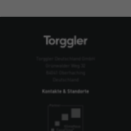
Torggler Deutschland GmbH
Grünwalder Weg 32
84041 Oberhaching
Deutschland
Kontakte & Standorte