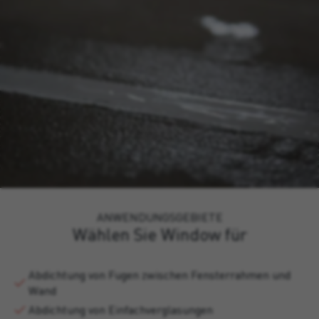
ANWENDUNGSGEBIETE
Wählen Sie Window für
Abdichtung von Fugen zwischen Fensterrahmen und
Wand
Abdichtung von Einfachverglasungen