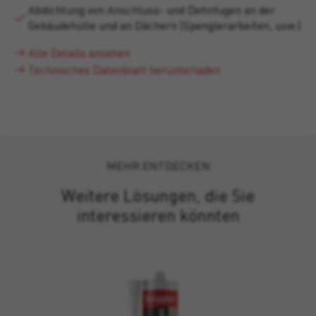
Abdichtung von Anschluss- und Dehnfugen an der
Gebäudehülle und an Dächern (Spenglerarbeiten, usw.)
Alle Details ansehen
Technisches Datenblatt herunterladen
MEHR ENTDECKEN
Weitere Lösungen, die Sie
interessieren könnten