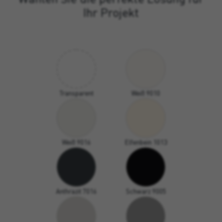
Ihr Projekt
Transparent
Weiß 9010
Weiß 9016
Elfenbein 1013
Anthrazit 7016
Schwarz 9005