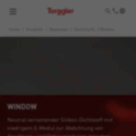
Torggler
Home
/
Produkte
/
Bauwesen
/
Dichtstoffe
/
Window
WINDOW
Neutral vernetzender Silikon-Dichtstoff mit
niedrigem E-Modul zur Abdichtung von