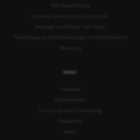
Wärmedämmung
Struktur-Oberputze und Anstriche
Montage von Fenster und Türen
Teakverlegung und Anwendungen im Marinebereich
Werkzeug
MENÜ
Produkte
Unternehmen
Forschung und Entwicklung
Produktion
News