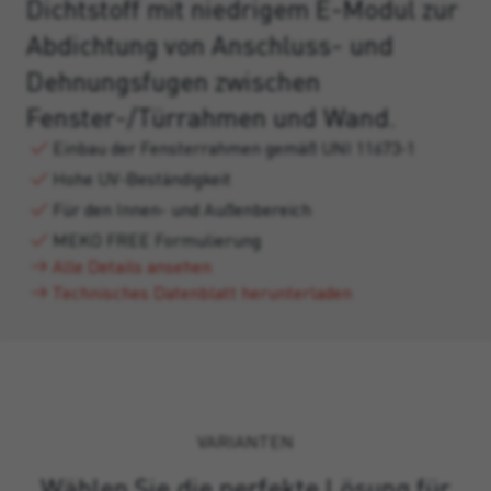
Dichtstoff mit niedrigem E-Modul zur
Abdichtung von Anschluss- und
Dehnungsfugen zwischen
Fenster-/Türrahmen und Wand.
Einbau der Fensterrahmen gemäß UNI 11673-1
Hohe UV-Beständigkeit
Für den Innen- und Außenbereich
MEKO FREE Formulierung
Alle Details ansehen
Technisches Datenblatt herunterladen
VARIANTEN
Wählen Sie die perfekte Lösung für