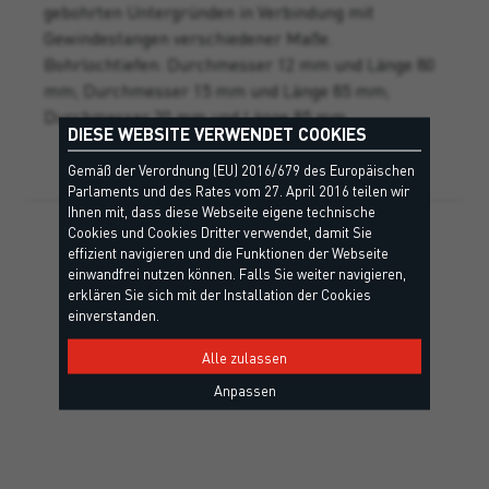
gebohrten Untergründen in Verbindung mit
Gewindestangen verschiedener Maße.
Bohrlochtiefen: Durchmesser 12 mm und Länge 80
mm; Durchmesser 15 mm und Länge 85 mm;
Durchmesser 20 mm und Länge 85 mm.
DIESE WEBSITE VERWENDET COOKIES
Gemäß der Verordnung (EU) 2016/679 des Europäischen
Parlaments und des Rates vom 27. April 2016 teilen wir
Ihnen mit, dass diese Webseite eigene technische
Cookies und Cookies Dritter verwendet, damit Sie
effizient navigieren und die Funktionen der Webseite
einwandfrei nutzen können. Falls Sie weiter navigieren,
erklären Sie sich mit der Installation der Cookies
einverstanden.
Alle zulassen
Anpassen