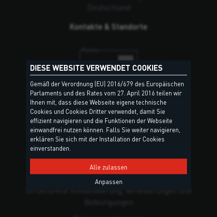
Deutschland
Kontakte & Standorte
DIESE WEBSITE VERWENDET COOKIES
Gemäß der Verordnung (EU) 2016/679 des Europäischen
Parlaments und des Rates vom 27. April 2016 teilen wir
Ihnen mit, dass diese Webseite eigene technische
Cookies und Cookies Dritter verwendet, damit Sie
PRODUKTGRUPPEN
effizient navigieren und die Funktionen der Webseite
einwandfrei nutzen können. Falls Sie weiter navigieren,
erklären Sie sich mit der Installation der Cookies
Dicht- und Klebstoffe
einverstanden.
Polyurethan-Schäume
Alle zulassen
Dachdeckungen und Spenglerarbeiten
Anpassen
Strukturelle Konsolidierung, Verankerungen und
Befestigungen