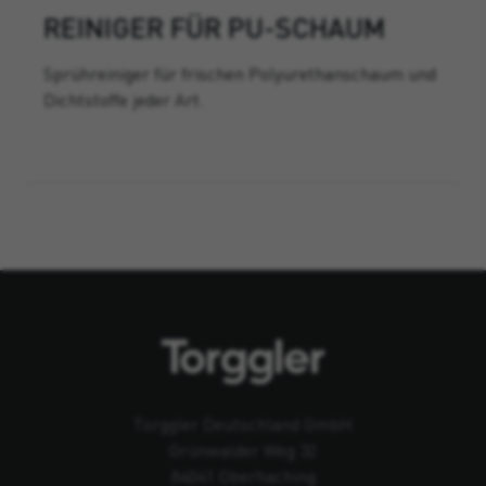
REINIGER FÜR PU-SCHAUM
Sprühreiniger für frischen Polyurethanschaum und
Dichtstoffe jeder Art.
Torggler Deutschland GmbH
Grünwalder Weg 32
84041 Oberhaching