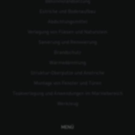
Beton­instandsetzung
Estriche und Bodenaufbau
Abdichtungsmittel
Verlegung von Fliesen und Naturstein
Sanierung und Renovierung
Brandschutz
Wärmedämmung
Struktur-Oberputze und Anstriche
Montage von Fenster und Türen
Teakverlegung und Anwendungen im Marinebereich
Werkzeug
MENÜ