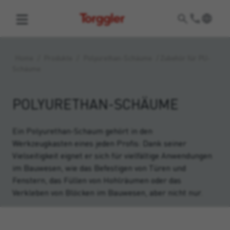
Torggler
Home
/
Produkte
/
Polyurethan-Schäume
/
Zubehör für PU-
Schäume
POLYURETHAN-SCHÄUME
Ein Polyurethan-Schaum gehört in den
Werkzeugkasten eines jeden Profis: Dank seiner
Vielseitigkeit eignet er sich für vielfältige Anwendungen
im Bauwesen, wie das Befestigen von Türen und
Fenstern, das Füllen von Hohlräumen oder das
Verkleben von Blöcken im Bauwesen, aber nicht nur.