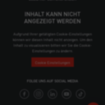
INHALT KANN NICHT
ANGEZEIGT WERDEN
Aufgrund Ihrer getätigten Cookie-Einstellungen
können wir diesen Inhalt nicht anzeigen. Um den
Inhalt zu visualisieren bitten wir Sie die Cookie-
Einstellungen zu ändern.
Cookie Einstellungen
FOLGE UNS AUF SOCIAL MEDIA