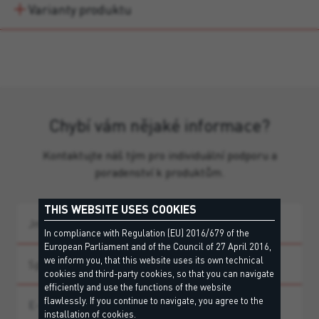
Varianty produktu
Chybí vám nějaké informace?
Kontaktujte náš tým pro individuální podporu a
poradenství k produktům.
THIS WEBSITE USES COOKIES
In compliance with Regulation (EU) 2016/679 of the
European Parliament and of the Council of 27 April 2016,
we inform you, that this website uses its own technical
cookies and third-party cookies, so that you can navigate
efficiently and use the functions of the website
flawlessly. If you continue to navigate, you agree to the
installation of cookies.