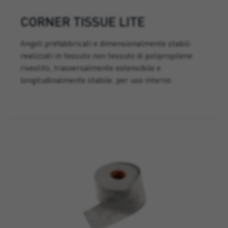
CORNER TISSUE LITE
Angoli prefabbricati e dimensionalmente stabili
realizzati in tessuto non tessuto di polipropilene
rivestito, trasversalmente estensibile e
longitudinalmente stabile, per uso interno.