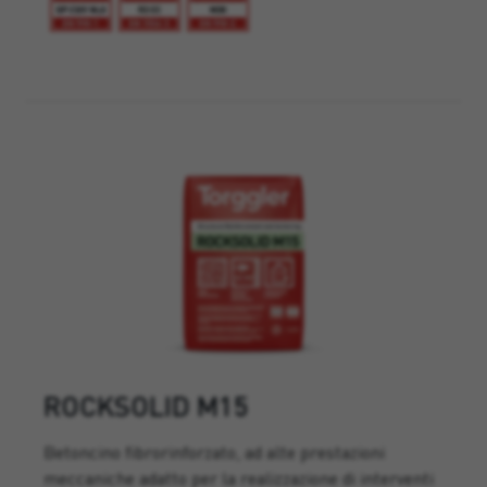
ROCKSOLID M15
Betoncino fibrorinforzato, ad alte prestazioni
meccaniche adatto per la realizzazione di interventi