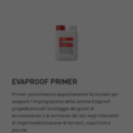
EVAPROOF PRIMER
Primer poliuretanico appositamente formulato per
eseguire l’impregnazione della lamina Evaproof
propedeutica all'incollaggio dei giunti di
accostamento o di sormonto dei teli negli interventi
di impermeabilizzazione di terrazzi, coperture e
piscine.