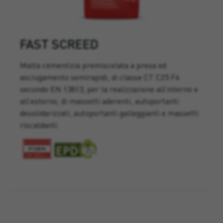
FAST SCREED
Malta cementizia premiscelata a presa ed
asciugamento semirapidi, di classe CT C25 F4
secondo EN 13813, per la realizzazione all’interno e
all’esterno, di massetti aderenti, autoportanti
desolidarizzati, autoportanti galleggianti e massetti
riscaldanti.