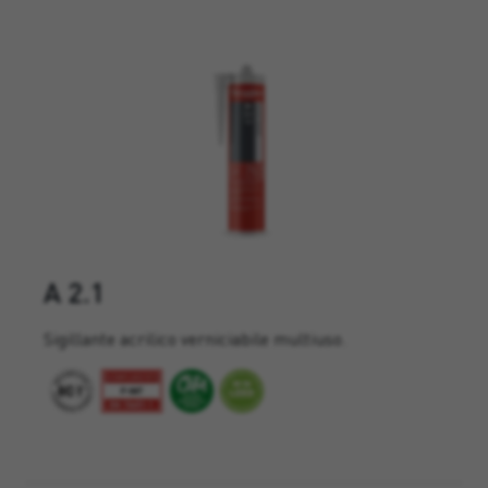
A 2.1
Sigillante acrilico verniciabile multiuso.