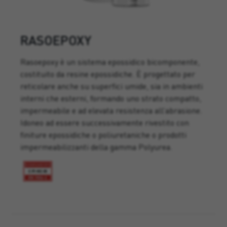
RASOEPOXY
Rasoepoxy è un sistema epossidico bicomponente,
costituito da resine epossidiche. È progettato per
reticolare anche su superfici umide, sia in ambienti
interni che esterni, formando uno strato compatto,
impermeabile e ad elevata resistenza all’abrasione.
Idoneo ad essere successivamente rivestito con
finiture epossidiche o poliuretaniche o prodotti
impermeabilizzanti della gamma Polyurea.