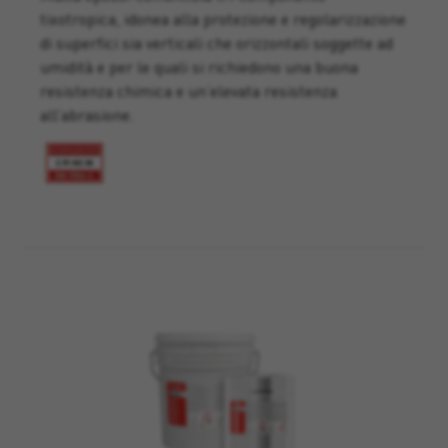
tixotropica, idonea alla protezione e regolarizzazione
di superfici sia verticali che orizzontali soggette ad
umidità e per le quali si richiedono una buona
resistenza chimica e un’elevata resistenza
all’abrasione.