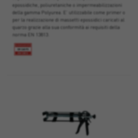
epossidiche, poliuretaniche o impermeabilizzazioni
della gamma Polyurea. E’ utilizzabile come primer o
per la realizzazione di massetti epossidici caricati al
quarzo grazie alla sua conformità ai requisiti della
norma EN 13813.