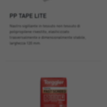
PP TAPE LITE
Nastro sigillante in tessuto non tessuto di
polipropilene rivestito, elasticizzato
trasversalmente e dimensionalmente stabile,
larghezza 120 mm.