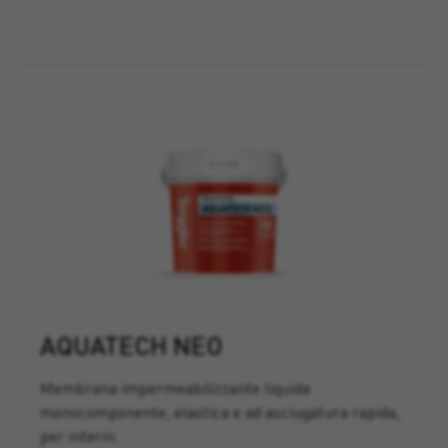
AQUATECH NEO
Membrana impermeabilizzante liquida
monocomponente, elastica e ad asciugatura rapida,
per interni.