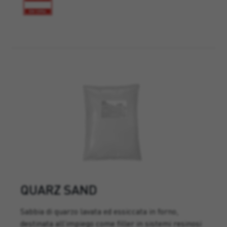
QUARZ SAND
Sabbia di quarzo lavata ed essiccata in forno,
destinata all’impiego come filler in sistemi resinosi