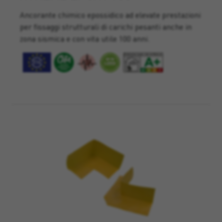
Ancorante chimico epossidico ad elevate prestazioni
per fissaggi strutturali di carichi pesanti anche in
zona sismica e con vita utile 100 anni.