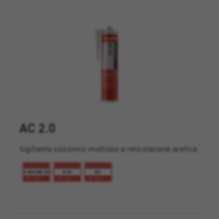
AC 2.0
Sigillante siliconico multiuso a reticolazione acetica.