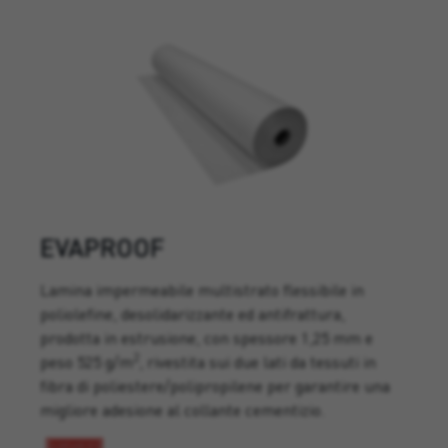
EVAPROOF
Lamina impermeabile multistrato flessibile in
poliolefine, desolidarizzante ed antifrattura,
prodotta in estrusione, con spessore 1,25 mm e
2
peso 525 g/m
, rivestita sui due lati da tessuti in
fibra di poliestere/polipropilene per garantire una
migliore adesione al collante cementizio.