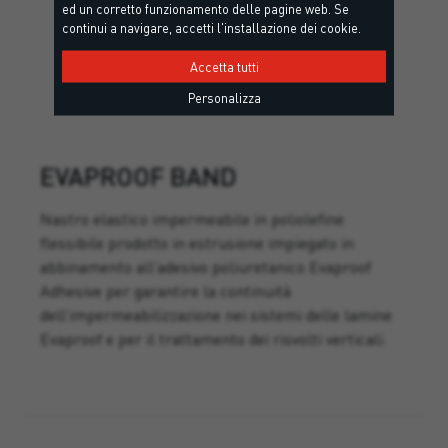
ed un corretto funzionamento delle pagine web. Se
continui a navigare, accetti l'installazione dei cookie.
Accetta tutti
Personalizza
EVAPROOF BAND
Nastro elastico impermeabile in poliolefine
flessibile prodotto in estrusione impiegato in
abbinamento all’adesivo poliuretanico Evaproof
Adhesive per garantire la continuità
dell’impermeabilizzazione nei sistemi delle lamine
Evaproof e per il trattamento dei risvolti verticali.