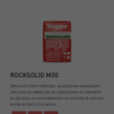
ROCKSOLID M30
Betoncino fibrorinforzato, ad altissime prestazioni
meccaniche adatto per la realizzazione di interventi
di ripristino e consolidamento strutturale di intonaci
anche armati e murature.