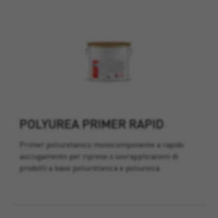
POLYUREA PRIMER RAPID
Primer poliuretanico monocomponente a rapido
asciugamento per riprese o sovrapplicazioni di
prodotti a base poliuretanica e poliureica.