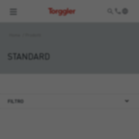
Torggler
Home
/
Prodotti
STANDARD
FILTRO