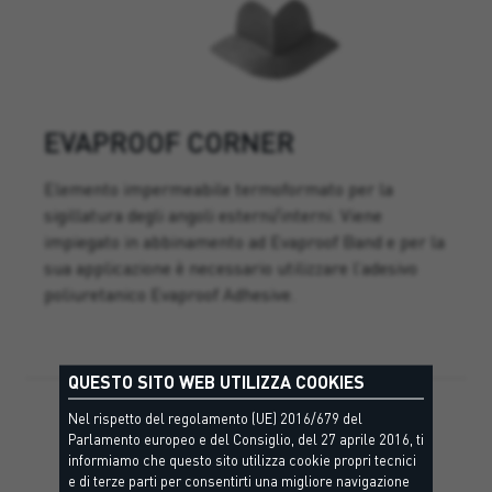
EVAPROOF CORNER
Elemento impermeabile termoformato per la
sigillatura degli angoli esterni/interni. Viene
impiegato in abbinamento ad Evaproof Band e per la
sua applicazione è necessario utilizzare l’adesivo
poliuretanico Evaproof Adhesive.
QUESTO SITO WEB UTILIZZA COOKIES
Nel rispetto del regolamento (UE) 2016/679 del
Parlamento europeo e del Consiglio, del 27 aprile 2016, ti
informiamo che questo sito utilizza cookie propri tecnici
e di terze parti per consentirti una migliore navigazione