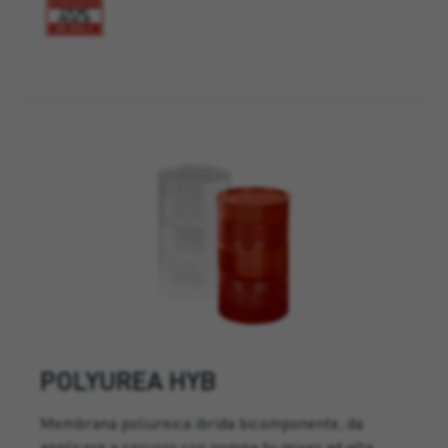
POLYUREA HYB
Membrana poliureica ibrida bicomponente, da
applicare a spruzzo con pompa bi-mixer ad alta