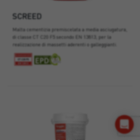
SCREED
Malta cementizia premiscelata a media asciugatura,
di classe CT C20 F5 secondo EN 13813, per la
realizzazione di massetti aderenti o galleggianti.