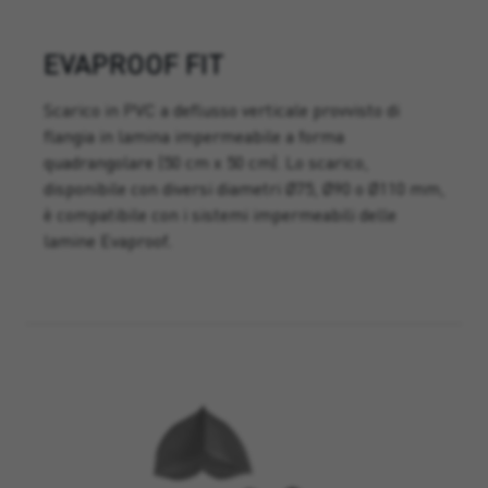
EVAPROOF FIT
Scarico in PVC a deflusso verticale provvisto di
flangia in lamina impermeabile a forma
quadrangolare (50 cm x 50 cm). Lo scarico,
disponibile con diversi diametri Ø75, Ø90 o Ø110 mm,
è compatibile con i sistemi impermeabili delle
lamine Evaproof
.