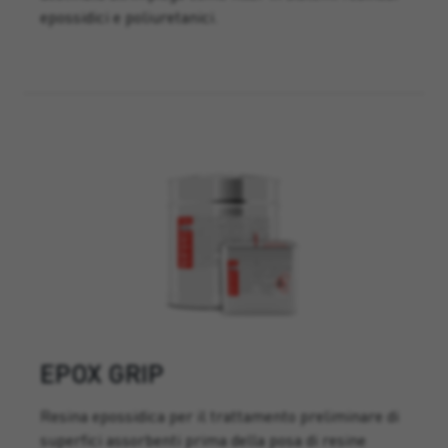
epossidici e poliuretanici.
EPOX GRIP
Resina epossidica per il trattamento preliminare di
superfici assorbenti prima della posa di resine