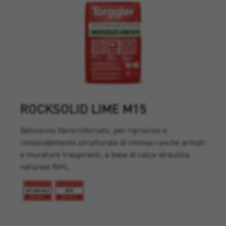
ROCKSOLID LIME M15
Betoncino fibrorinforzato, per ripristino e
consolidamento strutturale di intonaci anche armati
e murature traspiranti, a base di calce idraulica
naturale NHL.