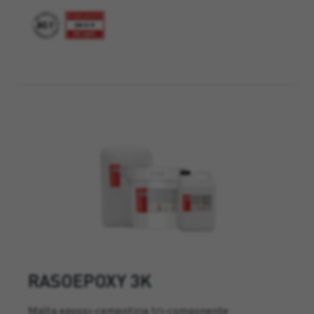
RASOEPOXY 3K
Malta epossi-cementizia tri-componente