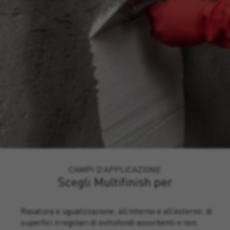
CAMPI D’APPLICAZIONE
Scegli Multifinish per
Rasatura e ugualizzazione, all’interno e all’esterno, di
superfici irregolari di sottofondi assorbenti e non