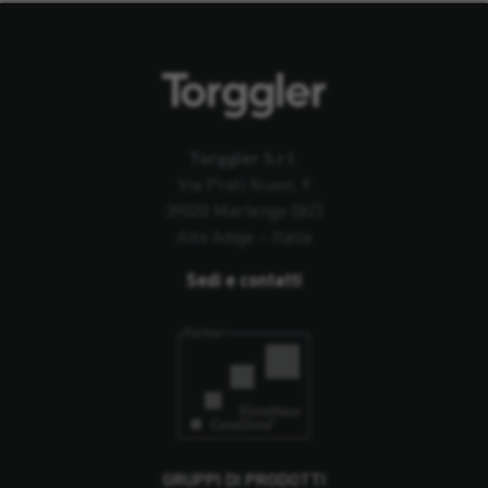
Torggler S.r.l.
Via Prati Nuovi, 9
39020 Marlengo (BZ)
Alto Adige – Italia
Sedi e contatti
GRUPPI DI PRODOTTI