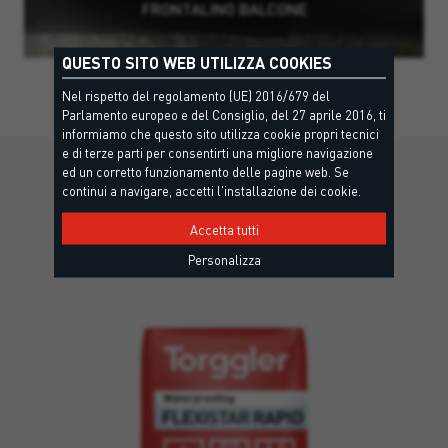
FRONTALINO BALCONE
QUESTO SITO WEB UTILIZZA COOKIES
Nel rispetto del regolamento (UE) 2016/679 del
Parlamento europeo e del Consiglio, del 27 aprile 2016, ti
informiamo che questo sito utilizza cookie propri tecnici
e di terze parti per consentirti una migliore navigazione
ed un corretto funzionamento delle pagine web. Se
SCOPRI DI PIÙ
continui a navigare, accetti l'installazione dei cookie.
Altre soluzioni che potrebbero
Accetta tutti
interessarti
Personalizza