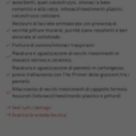
assorbenti, quali calcestruzzo, intonaci a base
cementizi e alla calce, intonaci/rivestimenti plastici,
calcestruzzo cellulare.
Restauro di facciate ammalorate con presenza di
vecchie pitture murarie, purché siano resistenti e ben
ancorate al sottofondo.
Finitura di sistemi/intonaci traspiranti
Rasatura e ugualizzazione di vecchi rivestimenti in
mosaico vetroso e ceramico.
Rasatura e ugualizzazione di pannelli in cartongesso,
previo trattamento con Tile Primer delle giunzioni tra i
pannelli.
Rifacimento di vecchi rivestimenti di cappotto termico
fessurati (intonaco/rivestimento plastico e pitture).
Vedi tutti i dettagli
Scarica la scheda tecnica