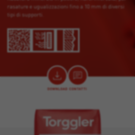
rasature e ugualizzazioni fino a 10 mm di diversi
tipi di supporti.
DOWNLOAD
CONTATTI