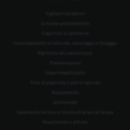
Sigillanti ed adesivi
Schiume poliuretaniche
Coperture e Lattoneria
Consolidamento strutturale, ancoraggio e fissaggio
Ripristino del calcestruzzo
Pavimentazioni
Impermeabilizzanti
Posa di piastrelle e pietre naturali
Risanamento
Antincendio
Isolamento termico e tenuta all'aria e all'acqua
Rivestimenti e pitture