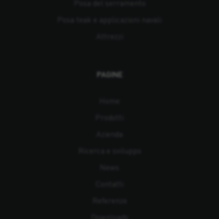
Posa del serramento
Posa teak e applicazioni navali
Attrezzi
PAGINE
Home
Prodotti
Azienda
Ricerca e sviluppo
News
Contatti
Referenze
Downloads