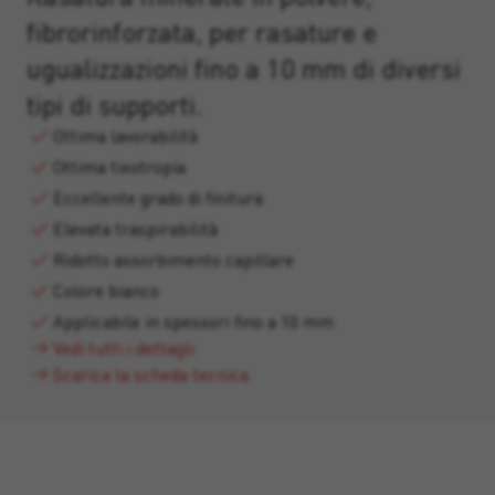
fibrorinforzata, per rasature e
ugualizzazioni fino a 10 mm di diversi
tipi di supporti.
Ottima lavorabilità
Ottima tixotropia
Eccellente grado di finitura
Elevata traspirabilità
Ridotto assorbimento capillare
Colore bianco
Applicabile in spessori fino a 10 mm
Vedi tutti i dettagli
Scarica la scheda tecnica