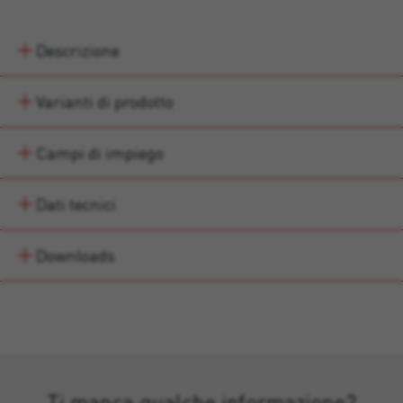
Descrizione
Varianti di prodotto
Campi di impiego
Dati tecnici
Downloads
Ti manca qualche informazione?