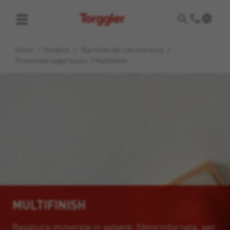
Torggler
Home
/
Prodotti
/
Ripristino del calcestruzzo
/
Protezione superficiale
/
Multifinish
MULTIFINISH
Rasatura minerale in polvere, fibrorinforzata, per