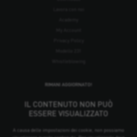
Lavora con noi
Academy
My Account
Privacy Policy
Modello 231
Whistleblowing
RIMANI AGGIORNATO!
IL CONTENUTO NON PUÒ
ESSERE VISUALIZZATO
A causa delle impostazioni dei cookie, non possiamo