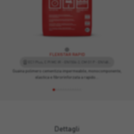
FLEXISTAR RAPID
EC1 Plus, C PI MC IR - EN1504-2, CM O1 P - EN14891, Ü - caso 6, EPD - Dichiarazione Ambientale di Prodotto
Guaina polimero cementizia impermeabile, monocomponente,
elastica e fibrorinforzata a rapido…
Dettagli