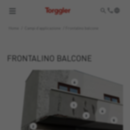
Torggler
Home
/
Campi d’applicazione
/
Frontalino balcone
FRONTALINO BALCONE
6
1
4
3
5
2