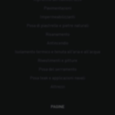
Pavimentazioni
Impermeabilizzanti
Posa di piastrelle e pietre naturali
Risanamento
Antincendio
Isolamento termico e tenuta all'aria e all'acqua
Rivestimenti e pitture
Posa del serramento
Posa teak e applicazioni navali
Attrezzi
PAGINE