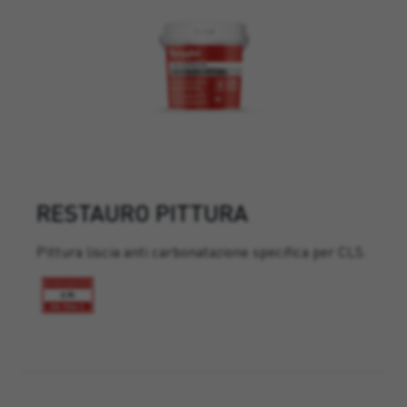
RESTAURO PITTURA
Pittura liscia anti carbonatazione specifica per CLS.