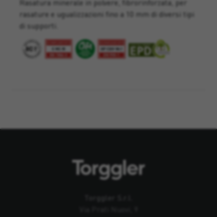
Rasatura minerale in polvere, fibrorinforzata, per
rasature e ugualizzazioni fino a 10 mm di diversi tipi
di supporti.
Torggler S.r.l.
Via Prati Nuovi, 9