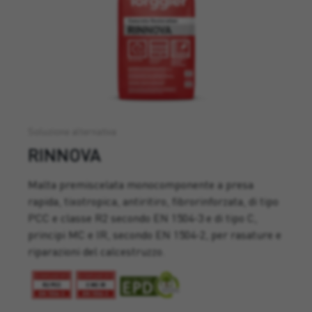
Soluzione alternativa
RINNOVA
Malta premiscelata monocomponente a presa
rapida, tixotropica, antiritiro, fibrorinforzata, di tipo
PCC e classe R2 secondo EN 1504-3 e di tipo C,
principi MC e IR, secondo EN 1504-2, per rasature e
riparazioni del calcestruzzo.