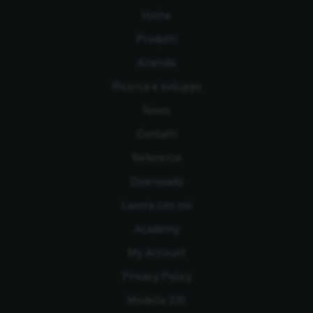
Home
Prodotti
Azienda
Ricerca e sviluppo
News
Contatti
Referenze
Downloads
Lavora con noi
Academy
My Account
Privacy Policy
Modello 231