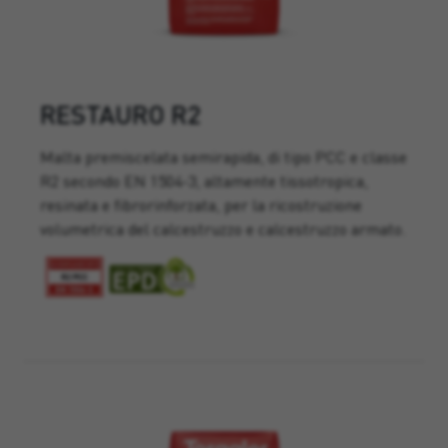
RESTAURO R2
Malta premiscelata semirapida, di tipo PCC e classe
R2 secondo EN 1504-3, altamente tissotropica,
resinata e fibrorinforzata, per la ricostruzione
volumetrica del calcestruzzo e calcestruzzo armato.