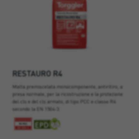
RESTAURO R4
Malta premiscelata monocomponente, antiritiro, a
presa normale, per la ricostruzione e la protezione
del cls e del cls armato, di tipo PCC e classe R4
secondo la EN 1504-3.