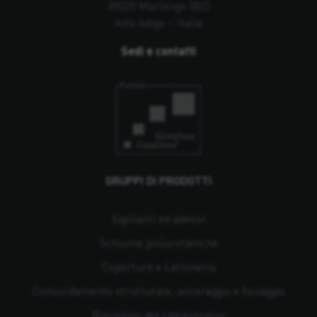
39020 Marlengo (BZ)
Alto Adige – Italia
Sedi e contatti
GRUPPI DI PRODOTTI
Sigillanti ed adesivi
Schiume poliuretaniche
Coperture e Lattoneria
Consolidamento strutturale, ancoraggio e fissaggio
Ripristino del calcestruzzo