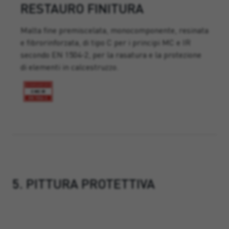
RESTAURO FINITURA
Malta fine premiscelata, monocomponente, resinata
e fibrorinforzata, di tipo C per i principi MC e IR
secondo EN 1504-2, per la rasatura e la protezione
di elementi in calcestruzzo.
5. PITTURA PROTETTIVA