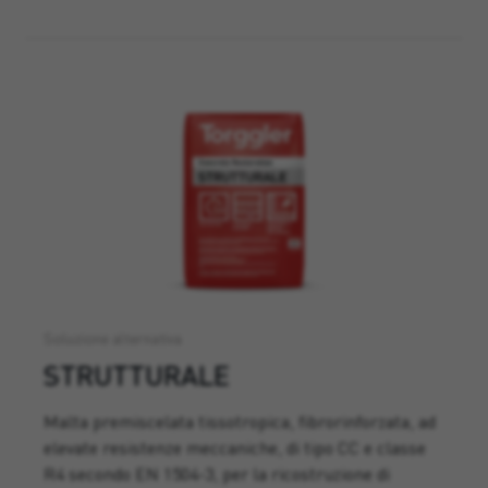
Soluzione alternativa
STRUTTURALE
Malta premiscelata tissotropica, fibrorinforzata, ad
elevate resistenze meccaniche, di tipo CC e classe
R4 secondo EN 1504-3, per la ricostruzione di