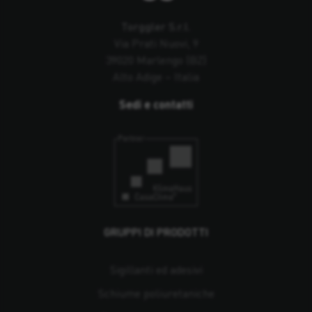
Torggler S.r.l.
Via Prati Nuovi, 9
39020 Marlengo (BZ)
Alto Adige – Italia
Sedi e contatti
GRUPPI DI PRODOTTI
Sigillanti ed adesivi
Schiume poliuretaniche