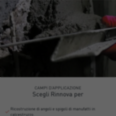
CAMPI D’APPLICAZIONE
Scegli Rinnova per
Ricostruzione di angoli e spigoli di manufatti in
calcestruzzo.