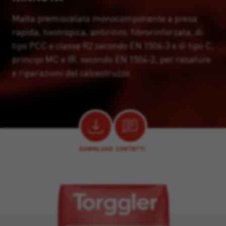
Malta premiscelata monocomponente a presa
rapida, tixotropica, antiritiro, fibrorinforzata, di
tipo PCC e classe R2 secondo EN 1504-3 e di tipo C,
principi MC e IR, secondo EN 1504-2, per rasature
e riparazioni del calcestruzzo.
DOWNLOAD
CONTATTI