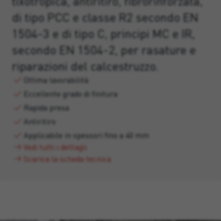
tixotropica, antiritiro, fibrorinforzata,
di tipo PCC e classe R2 secondo EN
1504-3 e di tipo C, principi MC e IR,
secondo EN 1504-2, per rasature e
riparazioni del calcestruzzo.
Ottima lavorabilità
Eccellente grado di finitura
Rapida presa
Antiritiro
Applicabile in spessori fino a 40 mm
Vedi tutti i dettagli
Scarica la scheda tecnica