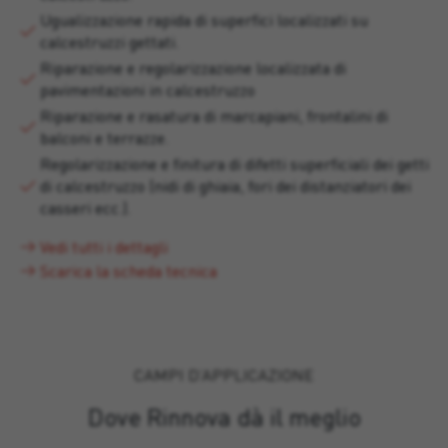
Ugualizzazione rapida di superfici localizzati su
calcestruzzi gettati.
Riparazione e regolarizzazione localizzata di
pavimentazioni in calcestruzzo
Riparazione e rasatura di marcapiani, frontalini di
balconi e terrazze.
Regolarizzazione e finitura di difetti superficiali dei getti
di calcestruzzo (nidi di ghiaia, fori dei distanziatori dei
casseri ecc.).
Vedi tutti i dettagli
Scarica la scheda tecnica
CAMPI D’APPLICAZIONE
Dove Rinnova dà il meglio