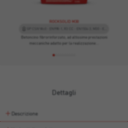
ROCKSOLID M30
GP CSIV Wc0 - EN998-1, R3 CC - EN1504-3, M30 - EN998-2
Betoncino fibrorinforzato, ad altissime prestazioni
meccaniche adatto per la realizzazione…
Dettagli
Descrizione