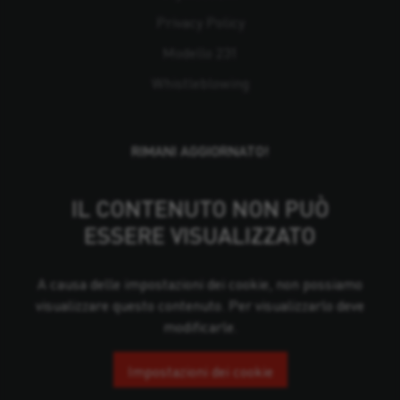
Privacy Policy
Modello 231
Whistleblowing
RIMANI AGGIORNATO!
IL CONTENUTO NON PUÒ
ESSERE VISUALIZZATO
A causa delle impostazioni dei cookie, non possiamo
visualizzare questo contenuto. Per visualizzarlo deve
modificarle.
Impostazioni dei cookie