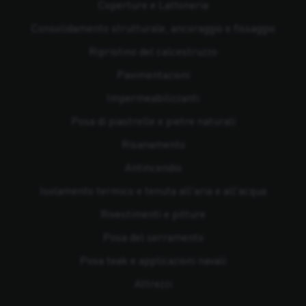
Coperture e Lattoneria
Consolidamento strutturale, ancoraggio e fissaggio
Ripristino del calcestruzzo
Pavimentazioni
Impermeabilizzanti
Posa di piastrelle e pietre naturali
Risanamento
Antincendio
Isolamento termico e tenuta all'aria e all'acqua
Rivestimenti e pitture
Posa del serramento
Posa teak e applicazioni navali
Attrezzi