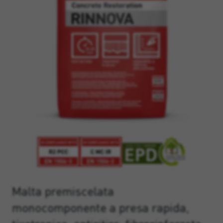
Malta premiscelata
monocomponente a presa rapida,