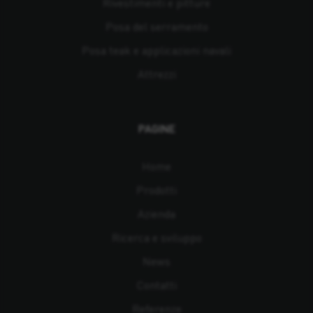
Rivestimenti e pitture
Posa del serramento
Posa teak e applicazioni navali
Attrezzi
PAGINE
Home
Prodotti
Azienda
Ricerca e sviluppo
News
Contatti
Referenze