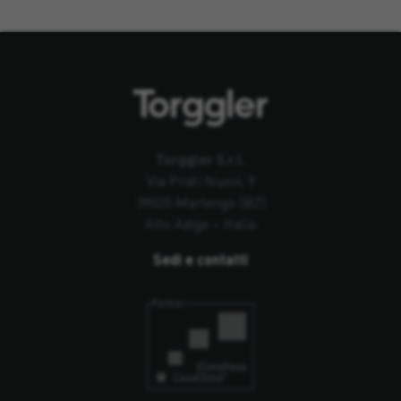
Torggler S.r.l.
Via Prati Nuovi, 9
39020 Marlengo (BZ)
Alto Adige – Italia
Sedi e contatti