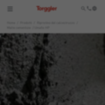
Torggler
Home
/
Prodotti
/
Ripristino del calcestruzzo
/
Malte cementizie
/
Umafix HP