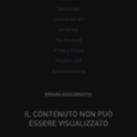
Downloads
Lavora con noi
Academy
My Account
Privacy Policy
Modello 231
Whistleblowing
RIMANI AGGIORNATO!
IL CONTENUTO NON PUÒ
ESSERE VISUALIZZATO