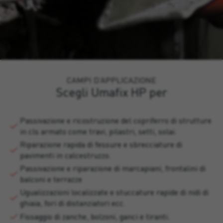
CAMPI D’APPLICAZIONE
Scegli Umafix HP per
Passivazione e ricostruzione del copriferro di strutture
in cls armato come travi, pilastri, setti, solai.
Riparazione rapida di fessure e sbrecciature di
pavimenti in calcestruzzo.
Passivazione e riparazione di marcapiani, frontalini di
balconi e terrazze
Ugualizzazioni localizzate e stuccature rapide di nidi di
ghiaia, fori di distanziatori ecc.
Fissaggio di zanche, bolzoni, ganci e tiranti.