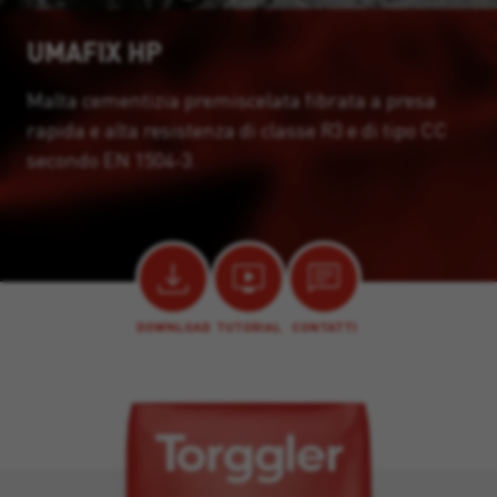
UMAFIX HP
Malta cementizia premiscelata fibrata a presa
rapida e alta resistenza di classe R3 e di tipo CC
secondo EN 1504-3.
DOWNLOAD
TUTORIAL
CONTATTI