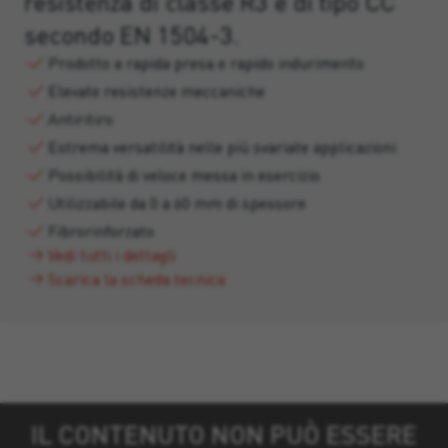
resistenza di classe R3 e di tipo CC
secondo EN 1504-3.
Prodotto a rapida presa e rapido indurimento
Elevate resistenze meccaniche
Antiritiro
Estrema versatilità nelle più svariate applicazioni
Possibilità di veloce messa in esercizio
Utilizzabile da 0 a 60 mm di spessore
Fibrorinforzato
Vedi tutti i dettagli
Scarica la scheda tecnica
IL CONTENUTO NON PUÒ ESSERE