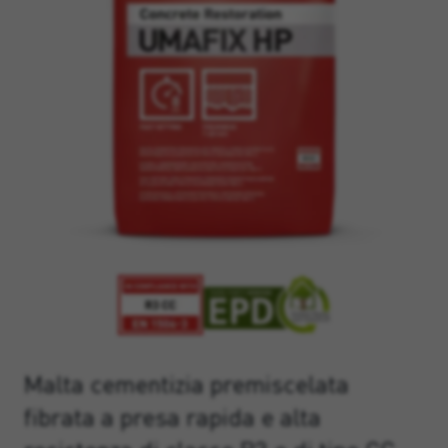
Malta cementizia premiscelata
fibrata a presa rapida e alta