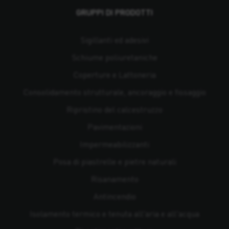
GRUPPI DI PRODOTTI
Sigillanti ed adesivi
Schiume poliuretaniche
Coperture e Lattoneria
Consolidamento strutturale, ancoraggio e fissaggio
Ripristino del calcestruzzo
Pavimentazioni
Impermeabilizzanti
Posa di piastrelle e pietre naturali
Risanamento
Antincendio
Isolamento termico e tenuta all'aria e all'acqua