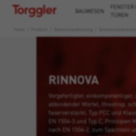
FENSTER
Torggler
BAUWESEN
TÜREN
Home
/
Products
/
Beton­instandsetzung
/
Betoninstandsetzun
RINNOVA
Vorgefertigter, einkomponentiger, 
abbindender Mörtel, thixotrop, sc
faserverstärkt, Typ PCC und Klas
EN 1504-3 und Typ C, Prinzipien 
nach EN 1504-2, zum Spachteln 