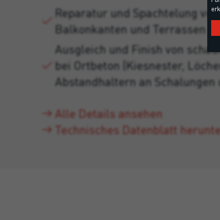
erk
Reparatur und Spachtelung von
Balkonkanten und Terrassen
Ausgleich und Finish von schad
bei Ortbeton (Kiesnester, Löche
Abstandhaltern an Schalungen 
Alle Details ansehen
Technisches Datenblatt herunt