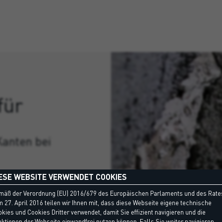
für
Kanten bei
en bei Ortbeton
ESE WEBSITE VERWENDET COOKIES
mäß der Verordnung (EU) 2016/679 des Europäischen Parlaments und des Rate
rbeiten von
 27. April 2016 teilen wir Ihnen mit, dass diese Webseite eigene technische
kies und Cookies Dritter verwendet, damit Sie effizient navigieren und die
ktionen der Webseite einwandfrei nutzen können. Falls Sie weiter navigieren,