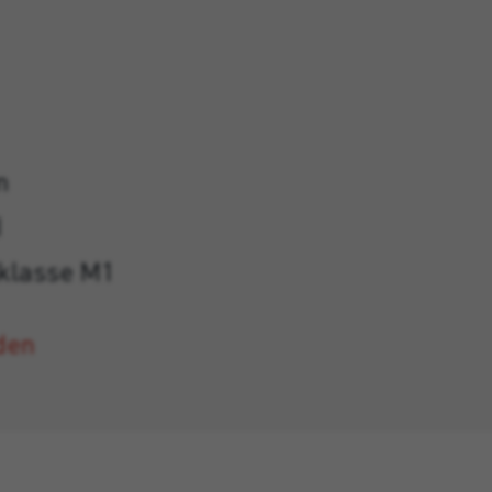
m
I
sklasse M1
den