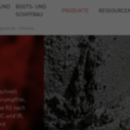
 UND
BOOTS- UND
PRODUKTE
RESSOURCE
SCHIFFBAU
gsmörtel
/
Rinnova
schnell
hrumpffrei,
se R2 nach
MC und IR,
und