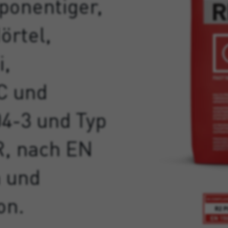
ponentiger,
örtel,
i,
CC und
4-3 und Typ
R, nach EN
n und
on.