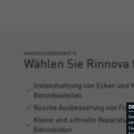
ANWENDUNGSGEBIETE
Wählen Sie Rinnova 
Instandsetzung von Ecken und 
Betonbauteilen
Rasche Ausbesserung von Fläch
DI
Ge
Kleine und schnelle Reparatura
vom
Betonböden
Coo
Fun