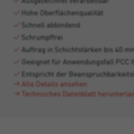
Ausgezeichnet verarbeitbar
Hohe Oberflächenqualität
Schnell abbindend
Schrumpffrei
Auftrag in Schichtstärken bis 40 m
Geeignet für Anwendungsfall PCC I
Entspricht der Beanspruchbarkeit
Alle Details ansehen
Technisches Datenblatt herunterla