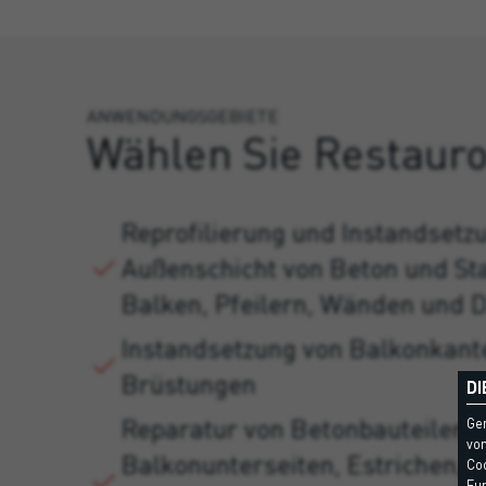
ANWENDUNGSGEBIETE
Wählen Sie Restauro
Reprofilierung und Instandsetz
Außenschicht von Beton und St
Balken, Pfeilern, Wänden und 
Instandsetzung von Balkonkant
Brüstungen
DI
Reparatur von Betonbauteilen,
Ge
vom
Balkonunterseiten, Estrichen, F
Coo
Fun