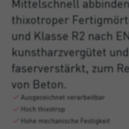
Mittelschnell abbinde
thixotroper Fertigmört
und Klasse R2 nach EN
kunstharzvergütet und
faserverstärkt, zum Re
von Beton.
Ausgezeichnet verarbeitbar
Hoch thixotrop
Hohe mechanische Festigkeit