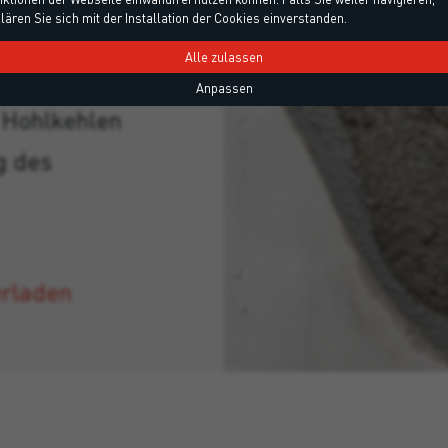
utzwände und
lären Sie sich mit der Installation der Cookies einverstanden.
Alle zulassen
Löchern von
Anpassen
 Hohlkehlen
g des
erladen