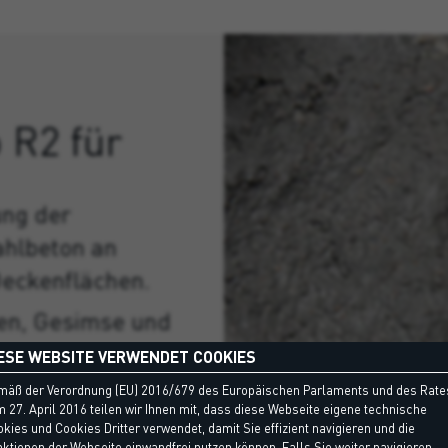
 R2 für
ung der
ahlbeton an
Deckenflächen.
en, Gesimse und
ESE WEBSITE VERWENDET COOKIES
mäß der Verordnung (EU) 2016/679 des Europäischen Parlaments und des Rate
 27. April 2016 teilen wir Ihnen mit, dass diese Webseite eigene technische
ertigbauteilen
kies und Cookies Dritter verwendet, damit Sie effizient navigieren und die
ktionen der Webseite einwandfrei nutzen können. Falls Sie weiter navigieren,