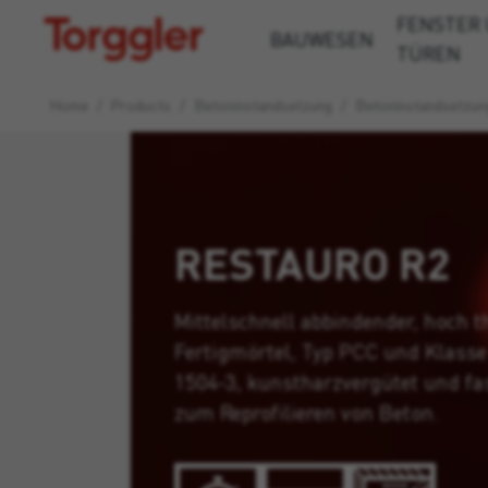
FENSTER
Torggler
BAUWESEN
TÜREN
Home
/
Products
/
Beton­instandsetzung
/
Betoninstandsetzun
RESTAURO R2
Mittelschnell abbindender, hoch t
Fertigmörtel, Typ PCC und Klass
1504-3, kunstharzvergütet und fa
zum Reprofilieren von Beton.