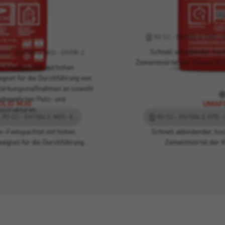
UMAFI
R3 CC - EN1504-3, EPD - 
LID M30
Schnell abbindender, hoc
3 CC - EN1504-3, M30 - EN998-2
Zementmörtel der Klasse R3 
-Feinspachtel mit hohen
ignet für die Durchführung von
stärkungsmaßnahmen an sowohl
unbewehrten Putz- und
OLID M30
UMAFI
strukturen.
GP CSIV Wc0 - EN998-1, R3 CC - EN1504-3, M30 - EN998-2
n-Feinspachtel mit hohen
Schnell abbindender, ho
eeignet für die Durchführung…
Zementmörtel der K