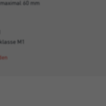
is maximal 60 mm
I
sklasse M1
den