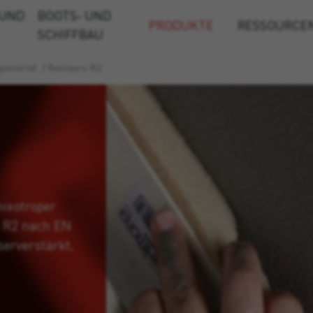
 UND
BOOTS- UND
PRODUKTE
RESSOURCE
SCHIFFBAU
gsmörtel
/
Restauro R2
hixotroper
e R2 nach EN
serverstärkt,