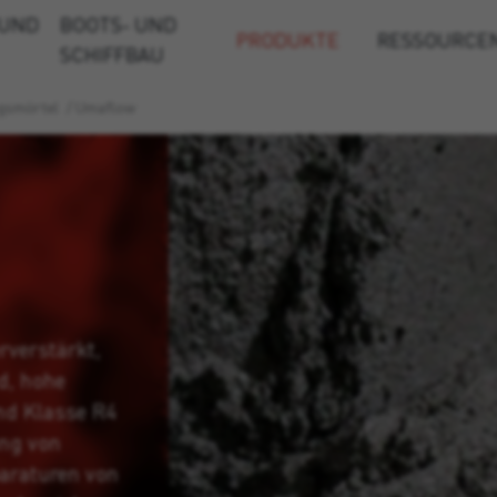
 UND
BOOTS- UND
PRODUKTE
RESSOURCE
SCHIFFBAU
gsmörtel
/
Umaflow
rverstärkt,
d, hohe
nd Klasse R4
ung von
paraturen von