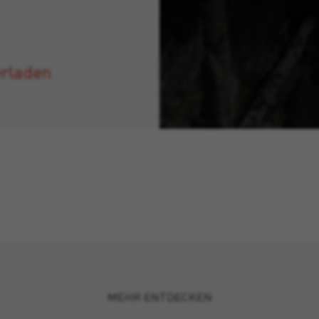
erladen
MEHR ENTDECKEN