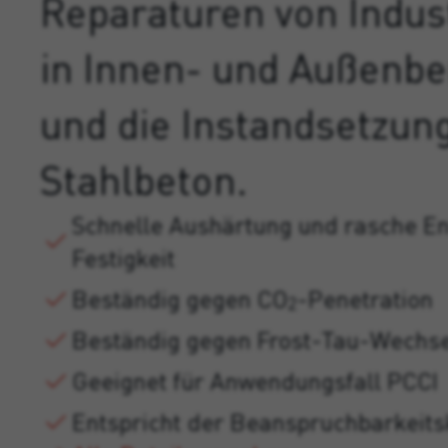
Reparaturen von Indus
in Innen- und Außenbe
und die Instandsetzun
Stahlbeton.
Schnelle Aushärtung und rasche En
Festigkeit
Beständig gegen CO
-Penetration
2
Beständig gegen Frost-Tau-Wechs
Geeignet für Anwendungsfall PCCI
Entspricht der Beanspruchbarkeit