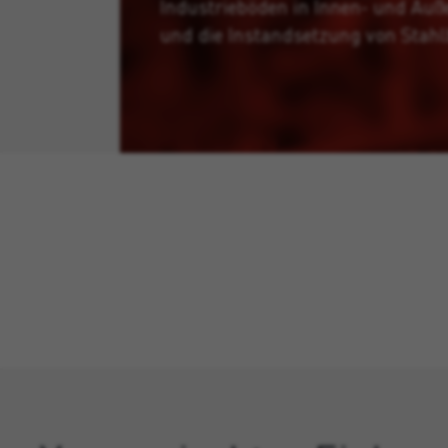
Industrieböden in Innen- und Auß
und die Instandsetzung von Stahl