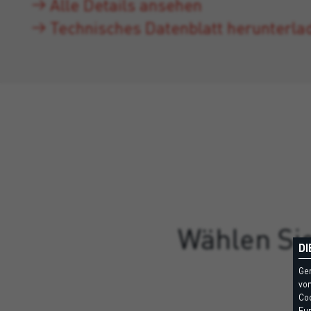
Alle Details ansehen
Technisches Datenblatt herunterla
Wählen Sie
DI
Ge
vom
Coo
Fun