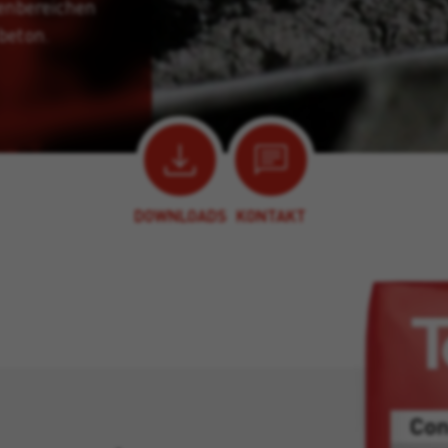
enbereichen
beton.
DOWNLOADS
KONTAKT