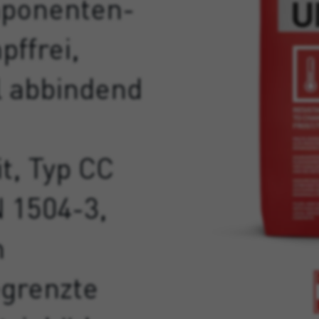
mponenten-
pffrei,
l abbindend
t, Typ CC
 1504-3,
n
egrenzte