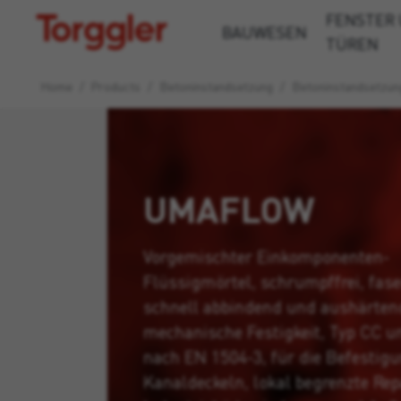
FENSTER
Torggler
BAUWESEN
TÜREN
Home
/
Products
/
Beton­instandsetzung
/
Betoninstandsetzun
UMAFLOW
Vorgemischter Einkomponenten-
Flüssigmörtel, schrumpffrei, fase
schnell abbindend und aushärten
mechanische Festigkeit, Typ CC u
nach EN 1504-3, für die Befestig
Kanaldeckeln, lokal begrenzte Re