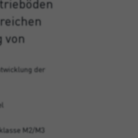
trieböden
reichen
g von
twicklung der
el
sklasse M2/M3