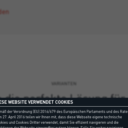
den
VARIANTEN
 die perfekte Lösung für 
ESE WEBSITE VERWENDET COOKIES
mäß der Verordnung (EU) 2016/679 des Europäischen Parlaments und des Rate
 27. April 2016 teilen wir Ihnen mit, dass diese Webseite eigene technische
kies und Cookies Dritter verwendet, damit Sie effizient navigieren und die
ktionen der Webseite einwandfrei nutzen können. Falls Sie weiter navigieren,