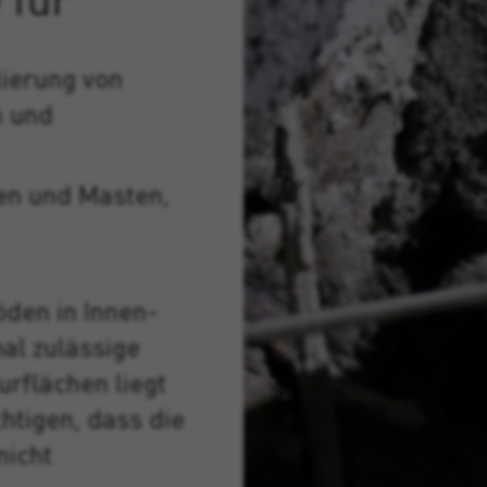
lierung von
n und
en und Masten,
öden in Innen-
al zulässige
urflächen liegt
chtigen, dass die
nicht