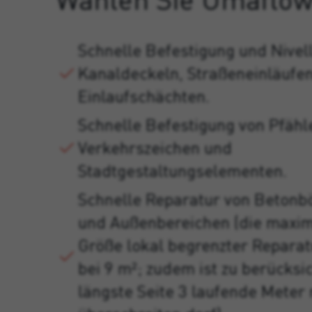
Schnelle Befestigung und Nivel
Kanaldeckeln, Straßeneinläufe
Einlaufschächten.
Schnelle Befestigung von Pfähl
Verkehrszeichen und
Stadtgestaltungselementen.
Schnelle Reparatur von Betonb
und Außenbereichen (die maxim
Größe lokal begrenzter Reparat
bei 9 m²; zudem ist zu berücksi
längste Seite 3 laufende Meter 