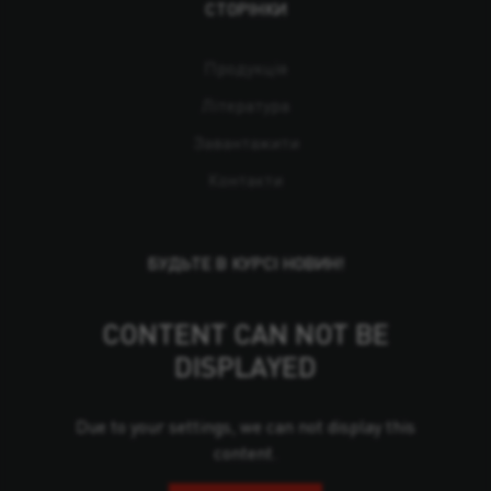
СТОРІНКИ
Продукція
Література
Завантажити
Контакти
БУДЬТЕ В КУРСІ НОВИН!
CONTENT CAN NOT BE
DISPLAYED
Due to your settings, we can not display this
content.