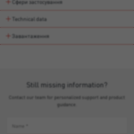
Сфери застосування
Technical data
Завантаження
Still missing information?
Contact our team for personalized support and product
guidance.