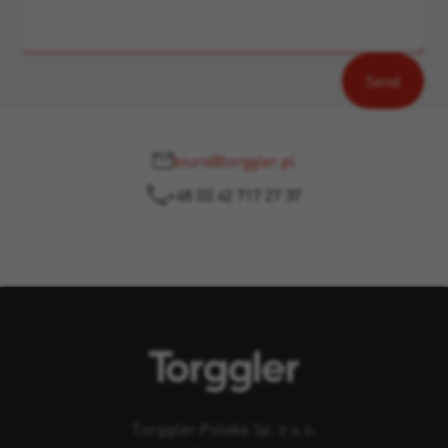
biuro@torggler.pl
+48 (0) 42 717 27 37
Torggler Polska Sp. z o.o.