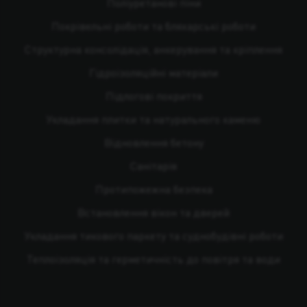
Поліуретанові піни
Покрівельні роботи та бляхарські роботи
Структурна консолідація, анкерування та кріплення
Гідроізоляційні матеріали
Підлогові покриття
Укладання плитки та натурального каменю
Відновлення бетону
Санітарія
Протипожежна безпека
Встановлення вікон та дверей
Укладання тикового паркету та суднобудівні роботи
Теплоізоляція та герметичність до повітря та води