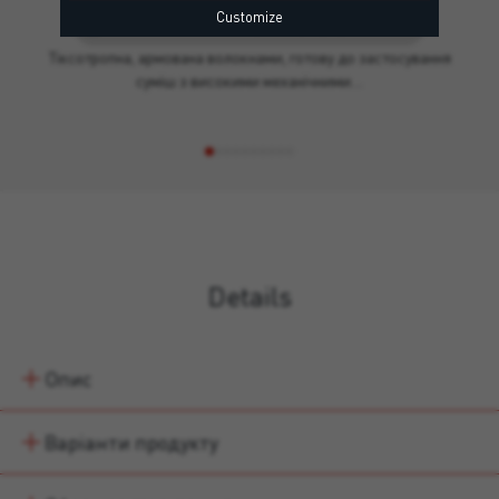
Customize
EPD — Екологічна декларація продукту, R4 CC — EN 1504-3
Тіксотропна, армована волокнами, готову до застосування
суміш з високими механічними…
Details
Опис
Варіанти продукту