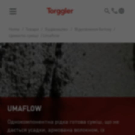
Torggler
Home
/
Товари
/
Будівництво
/
Відновлення бетону
/
Цементні суміші
/
Umaflow
UMAFLOW
Однокомпонентна рідка готова суміш, що не
дається усадки, армована волокном, із