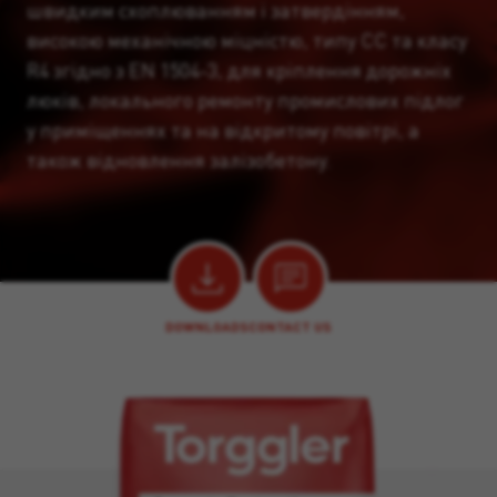
швидким схоплюванням і затвердінням,
високою механічною міцністю, типу CC та класу
R4 згідно з EN 1504-3, для кріплення дорожніх
люків, локального ремонту промислових підлог
у приміщеннях та на відкритому повітрі, а
також відновлення залізобетону.
DOWNLOADS
CONTACT US