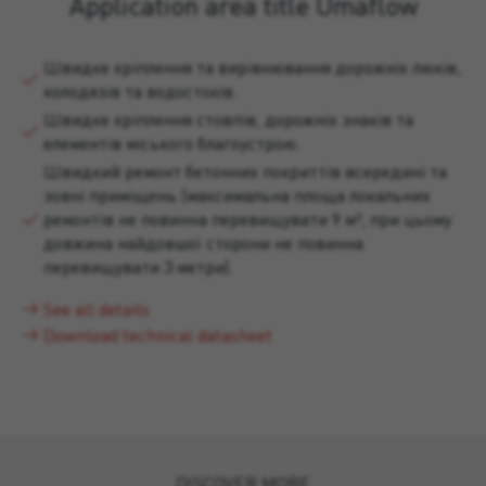
Application area title Umaflow
Швидке кріплення та вирівнювання дорожніх люків,
колодязів та водостоків.
Швидке кріплення стовпів, дорожніх знаків та
елементів міського благоустрою.
Швидкий ремонт бетонних покриттів всередині та
зовні приміщень (максимальна площа локальних
ремонтів не повинна перевищувати 9 м², при цьому
довжина найдовшої сторони не повинна
перевищувати 3 метри).
See all details
Download technical datasheet
DISCOVER MORE