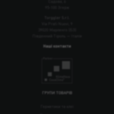
Садова, 6
95-100 Згерж
Torggler S.r.l.
Via Prati Nuovi, 9
39020 Марленго (БЗ)
Південний Тіроль — Італія
Наші контакти
ГРУПИ ТОВАРІВ
Герметики та клеї