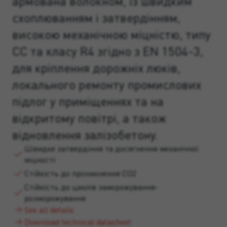
армована волокном, із швидким
схоплюванням і затвердінням,
високою механічною міцністю, типу
CC та класу R4 згідно з EN 1504-3,
для кріплення дорожніх люків,
локального ремонту промислових
підлог у приміщеннях та на
відкритому повітрі, а також
відновлення залізобетону.
Швидке затвердіння та досягнення механічної
міцності
Стійкість до проникнення CO2
Стійкість до циклів заморожування-
розморожування
See all details
Download technical datasheet