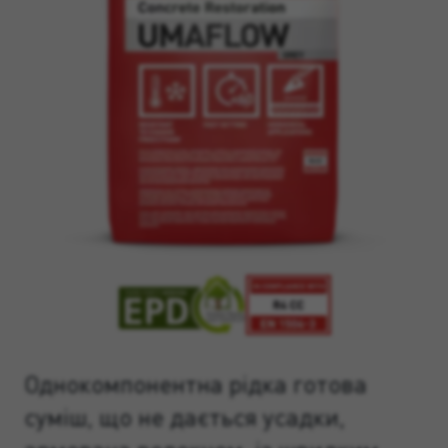
Однокомпонентна рідка готова
суміш, що не дається усадки,