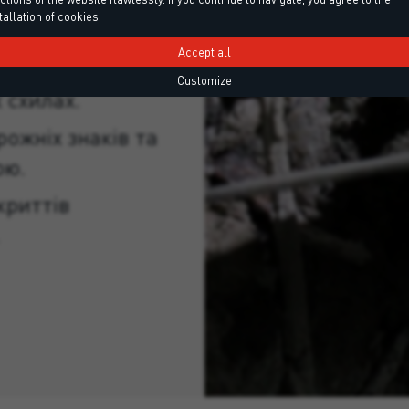
le Umatixo
tallation of cookies.
Accept all
ків, колодязів
Customize
 схилах.
ожніх знаків та
ою.
криттів