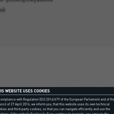
ей
IS WEBSITE USES COOKIES
compliance with Regulation (EU) 2016/679 of the European Parliament and of th
ncil of 27 April 2016, we inform you, that this website uses its own technical
kies and third-party cookies, so that you can navigate efficiently and use the
ctions of the website flawlessly. If you continue to navigate, you agree to the