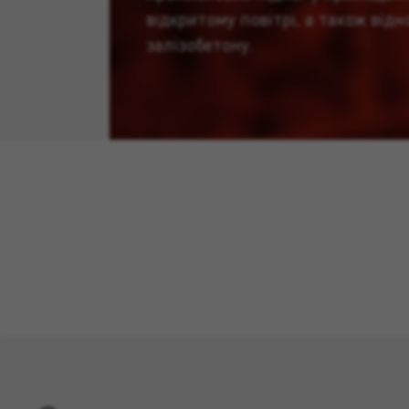
відкритому повітрі, а також від
залізобетону.