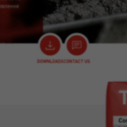
новлення
DOWNLOADS
CONTACT US