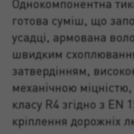
Однокомпонентна тик
готова суміш, що запо
усадці, армована воло
швидким схоплювання
затвердінням, високо
механічною міцністю, 
класу R4 згідно з EN 1
кріплення дорожніх л