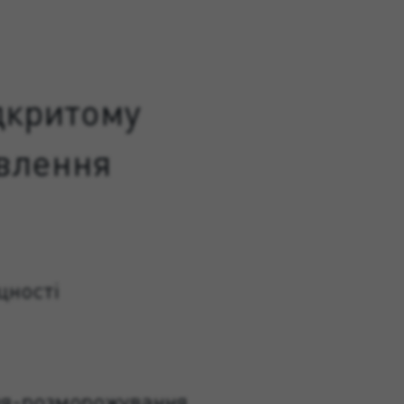
дкритому
овлення
цності
ння-розморожування