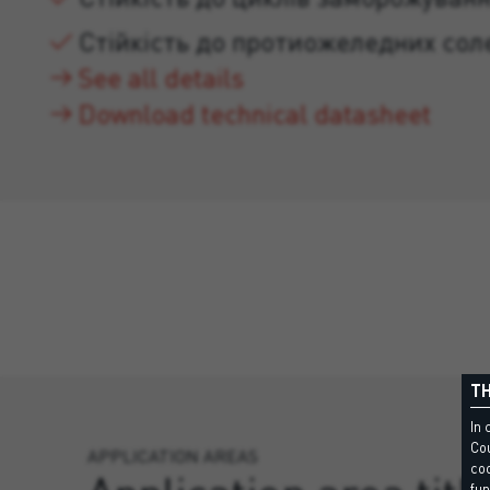
Стійкість до протиожеледних сол
See all details
Download technical datasheet
TH
In 
Cou
APPLICATION AREAS
coo
fun