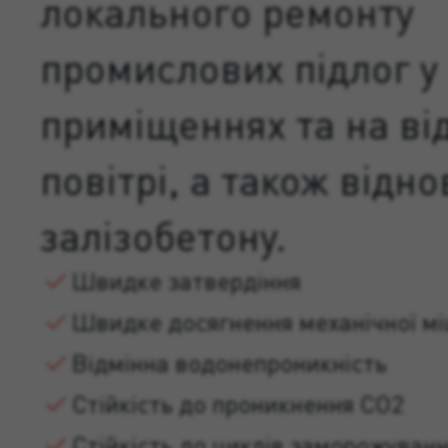
локального ремонту
промислових підлог у
приміщеннях та на ві
повітрі, а також відн
залізобетону.
Швидке затвердіння
Швидке досягнення механічної мі
Відмінна водонепроникність
Стійкість до проникнення CO2
Стійкість до циклів заморожува