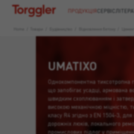
Torggler
ПРОДУКЦІЯ
СЕРВІС
ЛІТЕРА
Home
/
Товари
/
Будівництво
/
Відновлення бетону
/
Цемент
UMATIXO
Однокомпонентна тиксотропна г
що запобігає усадці, армована в
швидким схоплюванням і затвер
високою механічною міцністю, т
класу R4 згідно з EN 1504-3, для
дорожніх люків, локального рем
промислових підлог у приміщенн