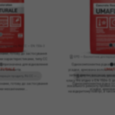
TURALE
ія продукту, R4 CC — EN 1504-3
UMAF
нами, готову до застосування
EPD — Екологічна декларація
ми характеристиками, типу CC
-3, призначена для відновлення
Однокомпонентна рідка гот
TTURALE
UMA
их елементів.
усадки, армована волокном, 
затвердінням, високою механ
EPD — Екологічна декларація продукту, R4 CC — EN 1504-3
класу R4 згідно з EN 1504-3, д
кнами, готову до застосування
Однокомпонентна рідка гот
локального ремонту промислов
ими механічними…
усадки, армова
на відкритому повітрі, а тако