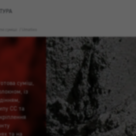
ТУРА
ні суміші
/
Umatixo
отова суміш,
олокном, із
дінням,
ипу CC та
 кріплення
онту
ях та на