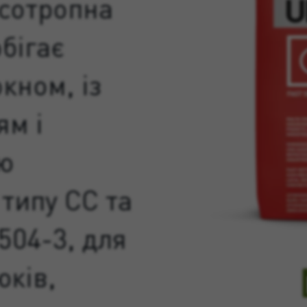
сотропна
бігає
кном, із
м і
ю
типу CC та
504-3, для
юків,