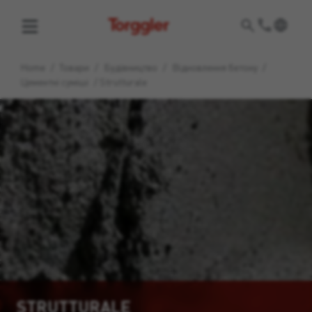
Torggler
Home
/
Товари
/
Будівництво
/
Відновлення бетону
/
Цементні суміші
/
Strutturale
STRUTTURALE