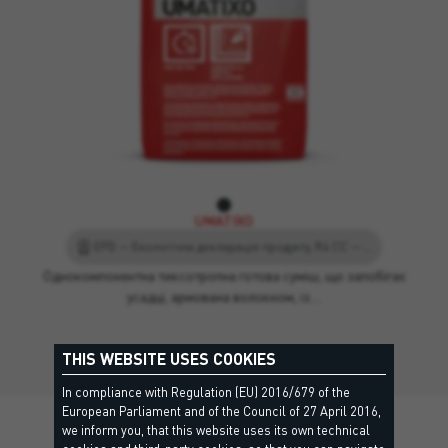
UMATIXO
EPD — Екологічна декларація продукту, R4 CC — EN 1504-3
Однокомпонентна тиксотропна готова суміш, що запобігає
усадці, армована волокном, із…
THIS WEBSITE USES COOKIES
In compliance with Regulation (EU) 2016/679 of the
European Parliament and of the Council of 27 April 2016,
we inform you, that this website uses its own technical