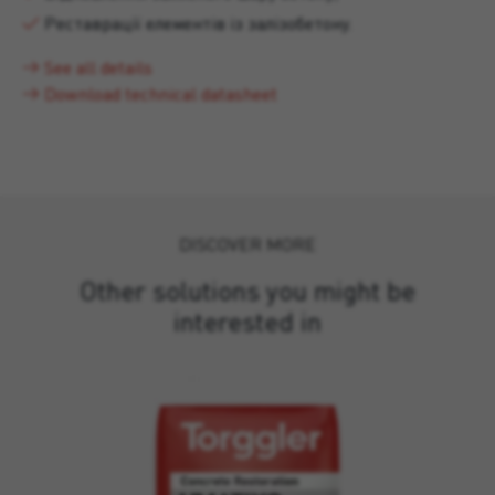
Реставрації елементів із залізобетону.
See all details
Download technical datasheet
DISCOVER MORE
Other solutions you might be
interested in