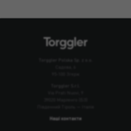
Torggler Polska Sp. z o.o.
Садова, 6
95-100 Згерж
Torggler S.r.l.
Via Prati Nuovi, 9
39020 Марленго (БЗ)
Південний Тіроль — Італія
Наші контакти