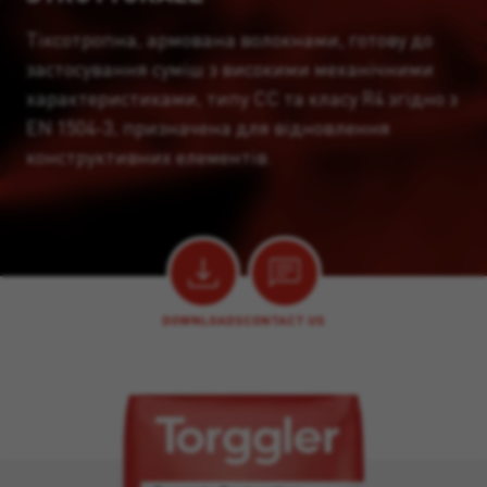
Тіксотропна, армована волокнами, готову до
застосування суміш з високими механічними
характеристиками, типу CC та класу R4 згідно з
EN 1504-3, призначена для відновлення
конструктивних елементів.
DOWNLOADS
CONTACT US