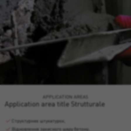
APPLICATION AREAS
Application area title Strutturale
Структурних штукатурок;
Відновлення захисного шару бетону;