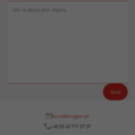
biuro@torggler.pl
+48 (0) 42 717 27 37