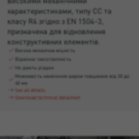
високими механічними
характеристиками, типу CC та
класу R4 згідно з EN 1504-3,
призначена для відновлення
конструктивних елементів.
Висока механічна міцність
Відмінна тиксотропність
Не дають усадки
Можливість нанесення шаром товщиною від 20 до
40 мм
See all details
Download technical datasheet