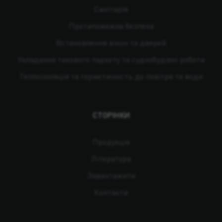
Санітарія
Протипожежна безпека
Встановлення вікон та дверей
Укладання тикового паркету та суднобудівні роботи
Теплоізоляція та герметичність до повітря та води
СТОРІНКИ
Продукція
Література
Завантажити
Контакти