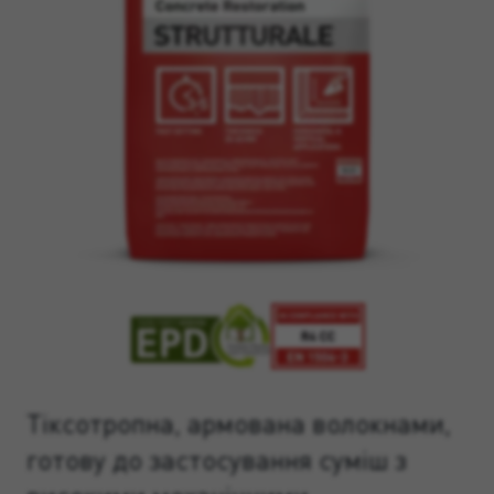
Тіксотропна, армована волокнами,
готову до застосування суміш з