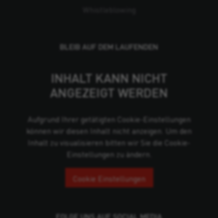
Whistleblowing
BLEIB AUF DEM LAUFENDEN
INHALT KANN NICHT
ANGEZEIGT WERDEN
Aufgrund Ihrer getätigten Cookie-Einstellungen
können wir diesen Inhalt nicht anzeigen. Um den
Inhalt zu visualisieren bitten wir Sie die Cookie-
Einstellungen zu ändern.
Cookie Einstellungen
FOLGE UNS AUF SOCIAL MEDIA