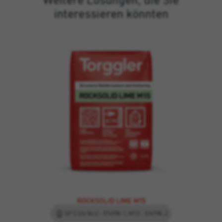
interessieren könnten
ROCKSOLID LIME M15
GP CSIV Wc0 - EN998-1, M15 - EN998-2