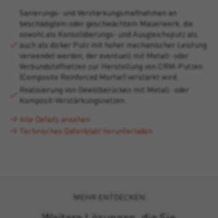
Sanierungs- und Verstärkungsmaßnahmen an
beschädigtem oder geschwächtem Mauerwerk, die
sowohl als Konsolidierungs- und Ausgleichsputz als
auch als dicker Putz mit hoher mechanischer Leistung
verwendet werden, der eventuell mit Metall- oder
Verbundstoffnetzen zur Herstellung von CRM-Putzen
(Composite Reinforced Mortar) verstärkt wird.
Realisierung von Gewölberücken mit Metall- oder
Komposit-Verstärkungsnetzen.
Alle Details ansehen
Technisches Datenblatt herunterladen
MEHR ENTDECKEN
Weitere Lösungen, die Sie