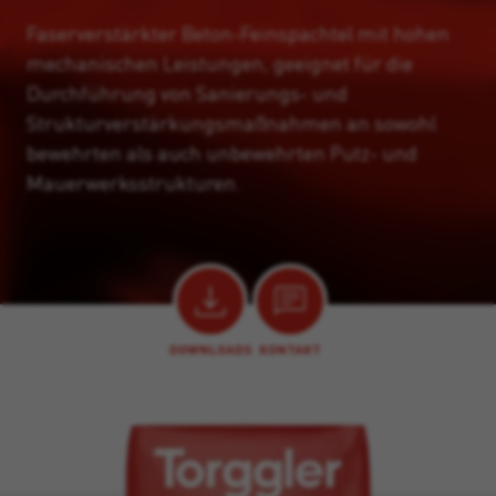
Faserverstärkter Beton-Feinspachtel mit hohen
mechanischen Leistungen, geeignet für die
Durchführung von Sanierungs- und
Strukturverstärkungsmaßnahmen an sowohl
bewehrten als auch unbewehrten Putz- und
Mauerwerksstrukturen.
DOWNLOADS
KONTAKT