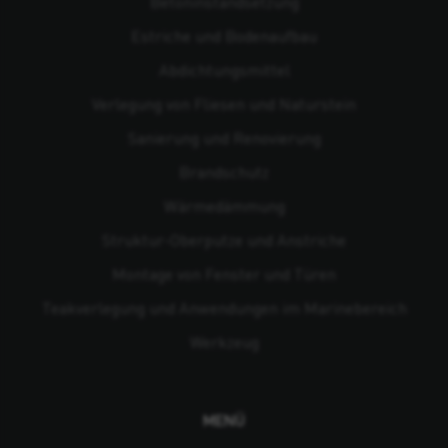
Beton­instandsetzung
Estriche und Bodenaufbau
Abdichtungsmittel
Verlegung von Fliesen und Naturstein
Sanierung und Renovierung
Brandschutz
Wärmedämmung
Struktur-Oberputze und Anstriche
Montage von Fenster und Türen
Teakverlegung und Anwendungen im Marinebereich
Werkzeug
MENÜ