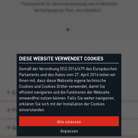
Feinspachtel für die Instandsetzung und strukturelle
Verfestigung von Putz, einschließlich…
DIESE WEBSITE VERWENDET COOKIES
Details
Gemäß der Verordnung (EU) 2016/679 des Europäischen
Parlaments und des Rates vom 27. April 2016 teilen wir
Ihnen mit, dass diese Webseite eigene technische
Cookies und Cookies Dritter verwendet, damit Sie
Eigenschaften
effizient navigieren und die Funktionen der Webseite
einwandfrei nutzen können. Falls Sie weiter navigieren,
erklären Sie sich mit der Installation der Cookies
Produktvarianten
einverstanden.
Alle zulassen
Anwendungsbereiche
Anpassen