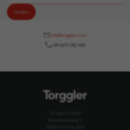
info@torggler.com
+39 0473 282 400
Torggler GmbH
Neuwiesenweg 9
39020 Marling (BZ)