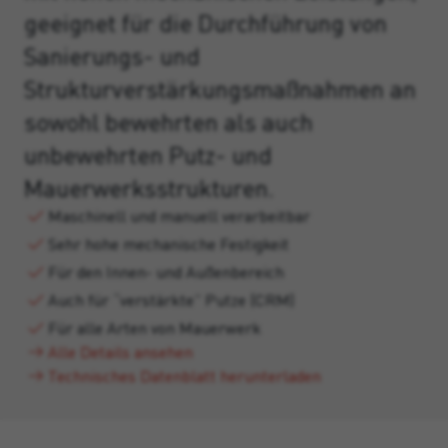
geeignet für die Durchführung von
Sanierungs- und
Strukturverstärkungsmaßnahmen an
sowohl bewehrten als auch
unbewehrten Putz- und
Mauerwerksstrukturen.
Maschinell und manuell verarbeitbar
Sehr hohe mechanische Festigkeit
Für den Innen- und Außenbereich
Auch für “verstärkte” Putze (CRM)
Für alle Arten von Mauerwerk
Alle Details ansehen
Technisches Datenblatt herunterladen