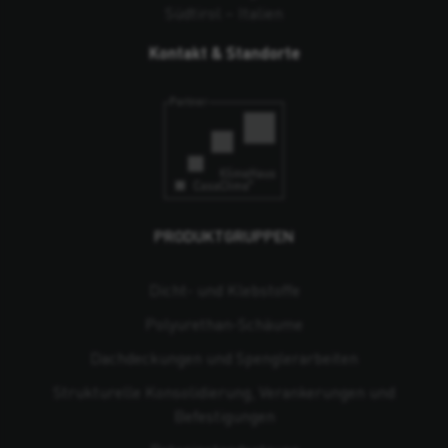
Südtirol – Italien
Kontakt & Standorte
PRODUKTGRUPPEN
Dicht- und Klebstoffe
Polyurethan-Schäume
Dachdeckungen und Spenglerarbeiten
Strukturelle Konsolidierung, Verankerungen und
Befestigungen