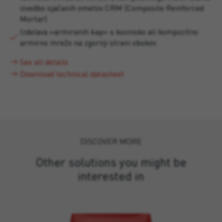
izvedbo ojačanih ometov CRM (Composite Reinforced
Mortar).
Izdelava »armiranih kap« s kovinsko ali kompozitno
armirno mrežo na zgornji strani obokov.
See all details
Download technical datasheet
DISCOVER MORE
Other solutions you might be
interested in