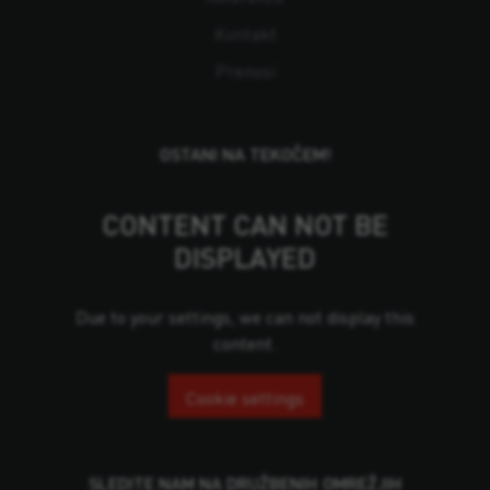
Kontakt
Prenosi
OSTANI NA TEKOČEM!
CONTENT CAN NOT BE
DISPLAYED
Due to your settings, we can not display this
content.
Cookie settings
SLEDITE NAM NA DRUŽBENIH OMREŽJIH