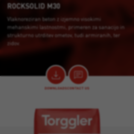
ROCKSOLID M30
Vlaknoreziran beton z izjemno visokimi
mehanskimi lastnostmi, primeren za sanacijo in
strukturno utrditev ometov, tudi armiranih, ter
zidov.
DOWNLOADS
CONTACT US