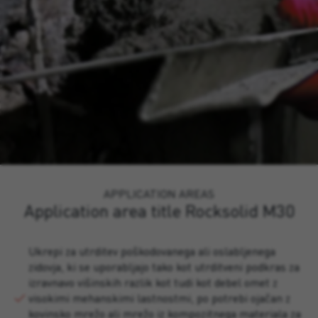
APPLICATION AREAS
Application area title Rocksolid M30
Ukrepi za utrditev poškodovanega ali oslabljenega
zidovja, ki se uporabljajo tako kot utrditveni podkras za
izravnavo višinskih razlik kot tudi kot debel omet z
visokimi mehanskimi lastnostmi, po potrebi ojačan z
kovinsko mrežo ali mrežo iz kompozitnega materiala za