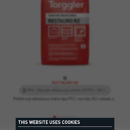
RESTAURO R2
EPD – Okoljska deklaracija izdelka, R2 PCC – EN 1504-3
Polhitra predmešana malta tipa PCC razreda R2 v skladu z…
THIS WEBSITE USES COOKIES