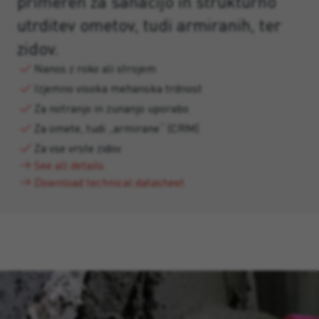
primeren za sanacijo in strukturno
utrditev ometov, tudi armiranih, ter
zidov.
Nanos z roko ali strojem
Izjemno visoka mehanska trdnost
Za notranjo in zunanjo uporabo
Za omete, tudi „armirane“ (CRM)
Za vse vrste zidov
See all details
Download technical datasheet