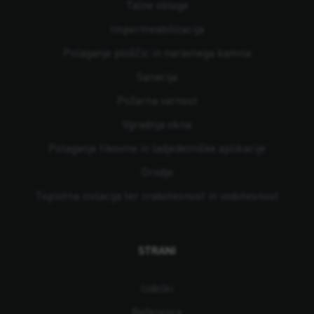
Talne obloge
Impermeabilizacija
Polaganje ploščic in naravnega kamna
Sanacija
Požarna varnost
Vgradnja okna
Polaganje tikovine in ladjedelniške aplikacije
Orodje
Toplotna izolacija ter zrakotesnost in vodotesnost
STRANI
Izdelki
Reference