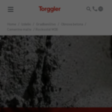
Torggler
Home
/
Izdelki
/
Gradbeništvo
/
Obnova betona
/
Cementne malte
/
Rocksolid M30