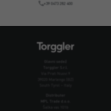
+39 0473 282 400
Glavni sedež
Torggler S.r.l.
Via Prati Nuovi 9
39020 Marlengo (BZ)
South Tyrol – Italy
Distributer
MPL Trade d.o.o.
Šalka vas 101b