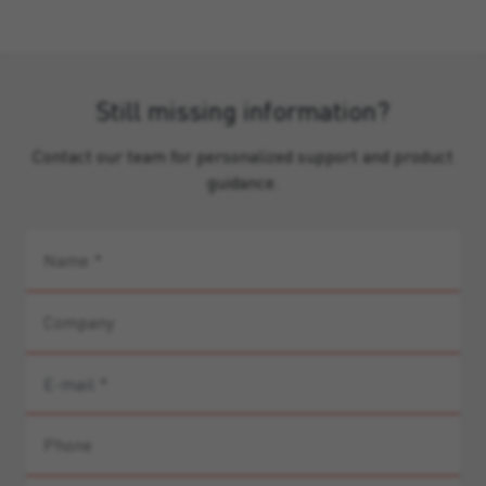
Still missing information?
Contact our team for personalized support and product
guidance.