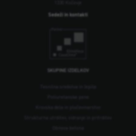
1330 Kočevje
Sedeži in kontakti
SKUPINE IZDELKOV
Tesnilna sredstva in lepila
Poliuretanske pene
Krovska dela in pločevinarstvo
Strukturna utrditev, sidranje in pritrditev
Obnova betona