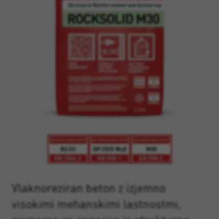
Vlaknoreziran beton z izjemno
visokimi mehanskimi lastnostmi,