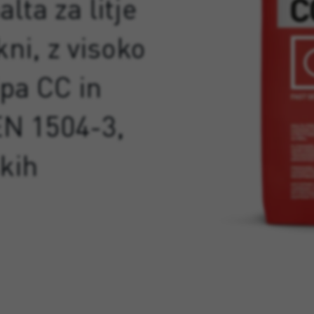
lta za litje
kni, z visoko
pa CC in
EN 1504-3,
kih