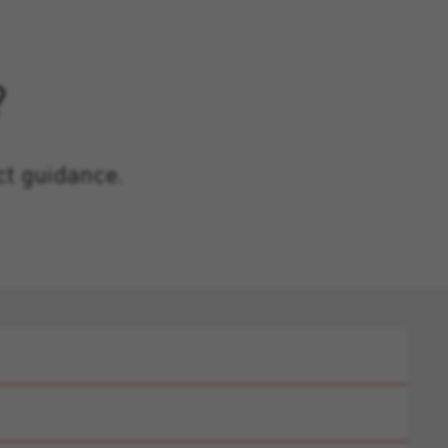
?
ct guidance.