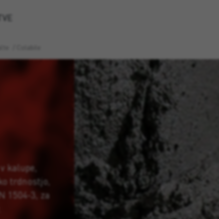
TVE
lte
/
Colabile
 v kalupe,
ko trdnostjo,
EN 1504-3, za
.