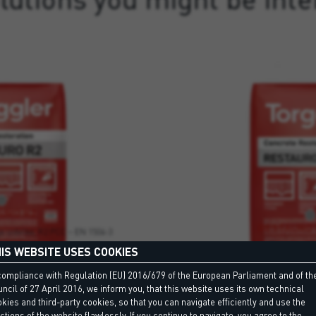
URO R2
RESTAURO 
ja izdelka, R2 PCC – EN 1504-3
C MC IR –
IS WEBSITE USES COOKIES
ipa PCC razreda R2 v skladu z
z dodatkom smole in ojačena z
Vnaprej pripravljena, enokomp
compliance with Regulation (EU) 2016/679 of the European Parliament and of th
o betona in armiranega betona.
ojačena mavčna masa tipa C v 
ncil of 27 April 2016, we inform you, that this website uses its own technical
standardu EN 1504-2, namenj
kies and third-party cookies, so that you can navigate efficiently and use the
AURO R2
RESTAURO 
betonskih e
ctions of the website flawlessly. If you continue to navigate, you agree to the