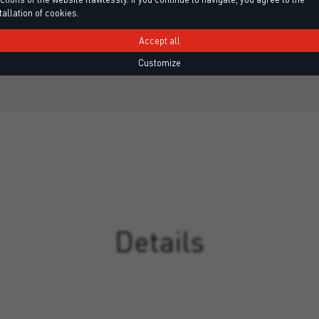
tallation of cookies.
EPD – Okoljska deklaracija izdelka, R2 PCC – EN 1504-3
C MC IR 
ipa PCC razreda R2 v skladu z…
Vnaprej pripravljena, enokom
Accept all
ojačena ma
Customize
Details