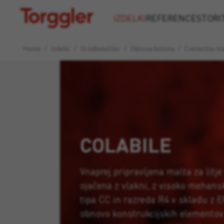
Torggler
IZDELKI
REFERENCE
STORI
Home
/
Izdelki
/
Gradbeništvo
/
Obnova betona
/
Cementne ma
COLABILE
Vnaprej pripravljena malta za litje
ojačena z vlakni, z visoko mehans
tipa CC in razreda R4 v skladu z 
obnovo konstrukcijskih elementov