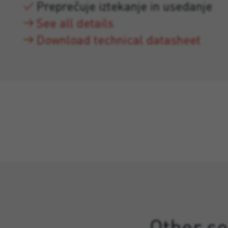
Preprečuje iztekanje in usedanje
See all details
Download technical datasheet
Other so