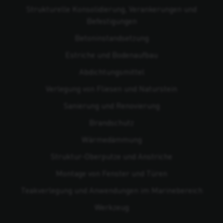
Strukturelle Konsolidierung, Verankerungen und
Befestigungen
Beton­instandsetzung
Estriche und Bodenaufbau
Abdichtungsmittel
Verlegung von Fliesen und Naturstein
Sanierung und Renovierung
Brandschutz
Wärmedämmung
Struktur-Oberputze und Anstriche
Montage von Fenster und Türen
Teakverlegung und Anwendungen im Marinebereich
Werkzeug