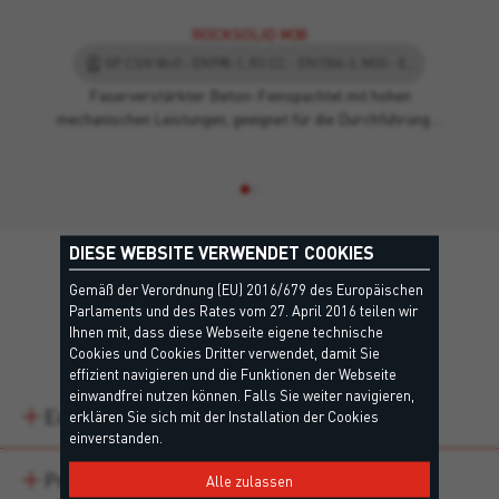
ROCKSOLID M30
GP CSIV Wc0 - EN998-1, R3 CC - EN1504-3, M30 - EN998-2
Faserverstärkter Beton-Feinspachtel mit hohen
mechanischen Leistungen, geeignet für die Durchführung…
DIESE WEBSITE VERWENDET COOKIES
Gemäß der Verordnung (EU) 2016/679 des Europäischen
Parlaments und des Rates vom 27. April 2016 teilen wir
Details
Ihnen mit, dass diese Webseite eigene technische
Cookies und Cookies Dritter verwendet, damit Sie
effizient navigieren und die Funktionen der Webseite
einwandfrei nutzen können. Falls Sie weiter navigieren,
Eigenschaften
erklären Sie sich mit der Installation der Cookies
einverstanden.
Produktvarianten
Alle zulassen