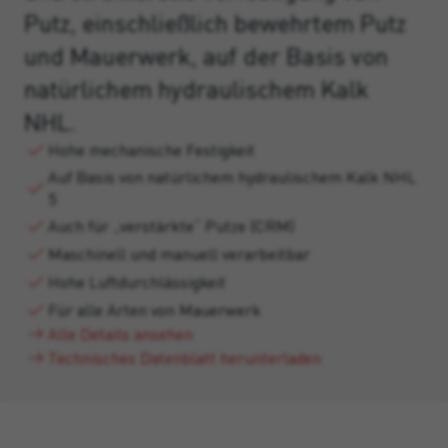
Putz, einschließlich bewehrtem Putz
und Mauerwerk, auf der Basis von
natürlichem hydraulischem Kalk
NHL.
Hohe mechanische Festigkeit
Auf Basis von natürlichem hydraulischem Kalk NHL
5
Auch für „verstärkte“ Putze (CRM)
Maschinell und manuell verarbeitbar
Hohe Luftdurchlässigkeit
Für alle Arten von Mauerwerk
Alle Details ansehen
Technisches Datenblatt herunterladen