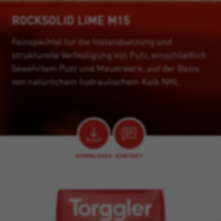
ROCKSOLID LIME M15
Feinspachtel für die Instandsetzung und
strukturelle Verfestigung von Putz, einschließlich
bewehrtem Putz und Mauerwerk, auf der Basis
von natürlichem hydraulischem Kalk NHL.
DOWNLOADS
KONTAKT