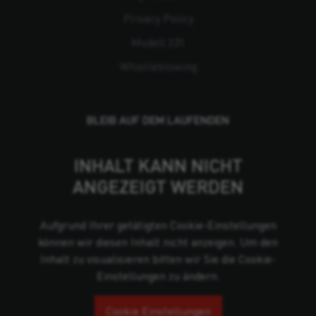
Privacy Policy
Modell 231
Whistleblowing
BLEIB AUF DEM LAUFENDEN
INHALT KANN NICHT
ANGEZEIGT WERDEN
Aufgrund Ihrer getätigten Cookie-Einstellungen
können wir diesen Inhalt nicht anzeigen. Um den
Inhalt zu visualisieren bitten wir Sie die Cookie-
Einstellungen zu ändern.
Cookie Einstellungen