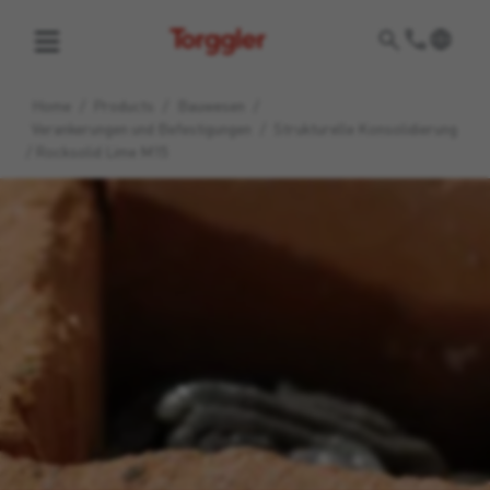
Torggler
Home
/
Products
/
Bauwesen
/
Verankerungen und Befestigungen
/
Strukturelle Konsolidierung
/
Rocksolid Lime M15