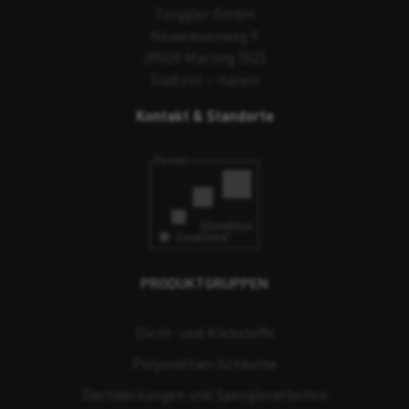
Torggler GmbH
Neuwiesenweg 9
39020 Marling (BZ)
Südtirol – Italien
Kontakt & Standorte
PRODUKTGRUPPEN
Dicht- und Klebstoffe
Polyurethan-Schäume
Dachdeckungen und Spenglerarbeiten