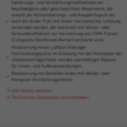
Sanierungs- und Verstärkungsmaßnahmen an
beschädigtem oder geschwächtem Mauerwerk, die
sowohl als Konsolidierungs- und Ausgleichsputz als
auch als dicker Putz mit hoher mechanischer Leistung
verwendet werden, der eventuell mit Metall- oder
Verbundstoffnetzen zur Herstellung von CRM-Putzen
(Composite Reinforced Mortar) verstärkt wird.
Realisierung neuer Luftdurchlässiger
Hochleistungsputze im Einklang mit den Konzepten der
Umweltverträglichkeit und des nachhaltigen Bauens,
für Innen- und Außenanwendungen.
Realisierung von Gewölberücken mit Metall- oder
Komposit-Verstärkungsnetzen.
Alle Details ansehen
Technisches Datenblatt herunterladen