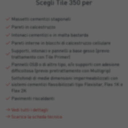
Scegli Tile 350 per
Massetti cementizi stagionati
Pareti in calcestruzzo
Intonaci cementizi o in malta bastarda
Pareti interne in blocchi di calcestruzzo cellulare
Supporti, intonaci e pannelli a base gesso (previo
trattamento con Tile Primer)
Pannelli OSB o di altro tipo, e/o supporti con adesione
difficoltosa (previo pretrattamento con Multigrip)
Sottofondi di medie dimensioni impermeabilizzati con
sistemi cementizi flessibilizzati tipo Flexistar, Flex 1K e
Flex 2K
Pavimenti riscaldanti
Vedi tutti i dettagli
Scarica la scheda tecnica