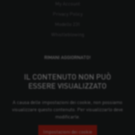
My Account
Privacy Policy
Modello 231
Whistleblowing
RIMANI AGGIORNATO!
IL CONTENUTO NON PUÒ
ESSERE VISUALIZZATO
A causa delle impostazioni dei cookie, non possiamo
visualizzare questo contenuto. Per visualizzarlo deve
modificarle.
Impostazioni dei cookie