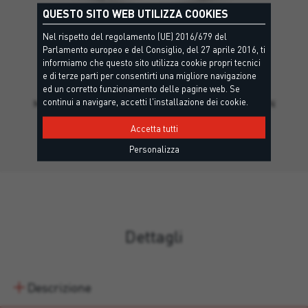
QUESTO SITO WEB UTILIZZA COOKIES
Nel rispetto del regolamento (UE) 2016/679 del
Parlamento europeo e del Consiglio, del 27 aprile 2016, ti
informiamo che questo sito utilizza cookie propri tecnici
TILE BOND 2K
e di terze parti per consentirti una migliore navigazione
R2 T - EN12004, RG - EN13888
ed un corretto funzionamento delle pagine web. Se
continui a navigare, accetti l'installazione dei cookie.
Malta epossidica bicomponente, di classe R2 T secondo EN
12004…
Accetta tutti
Personalizza
Dettagli
Descrizione