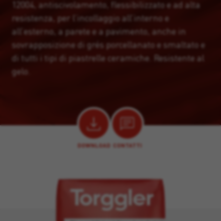
12004, antiscivolamento, flessibilizzato e ad alta
resistenza, per l’incollaggio all’interno e
all’esterno, a parete e a pavimento, anche in
sovrapposizione di grés porcellanato e smaltato e
di tutti i tipi di piastrelle ceramiche. Resistente al
gelo.
DOWNLOAD
CONTATTI