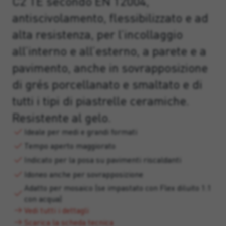
C2 TE secondo EN 12004,
antiscivolamento, flessibilizzato e ad
alta resistenza, per l’incollaggio
all’interno e all’esterno, a parete e a
pavimento, anche in sovrapposizione
di grés porcellanato e smaltato e di
tutti i tipi di piastrelle ceramiche.
Resistente al gelo.
Ideale per medi e grandi formati
Tempo aperto maggiorato
Indicato per la posa su pavimenti riscaldanti
Idoneo anche per sovrapposizione
Adatto per mosaico (se impastato con Flex diluito 1:1
con acqua)
Vedi tutti i dettagli
Scarica la scheda tecnica