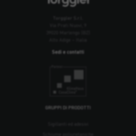
Torggler S.r.l.
Via Prati Nuovi, 9
39020 Marlengo (BZ)
Alto Adige – Italia
Sedi e contatti
GRUPPI DI PRODOTTI
Sigillanti ed adesivi
Schiume poliuretaniche