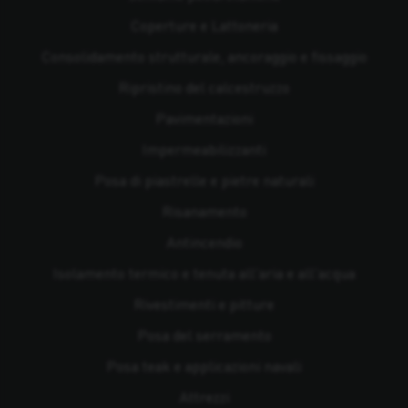
Coperture e Lattoneria
Consolidamento strutturale, ancoraggio e fissaggio
Ripristino del calcestruzzo
Pavimentazioni
Impermeabilizzanti
Posa di piastrelle e pietre naturali
Risanamento
Antincendio
Isolamento termico e tenuta all'aria e all'acqua
Rivestimenti e pitture
Posa del serramento
Posa teak e applicazioni navali
Attrezzi