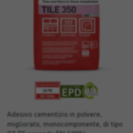
Adesivo cementizio in polvere,
migliorato, monocomponente, di tipo