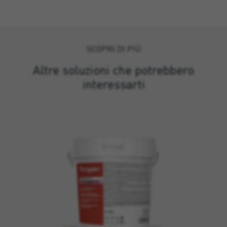
SCOPRI DI PIÙ
Altre soluzioni che potrebbero
interessarti