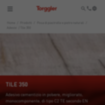
Torggler
Home
/
Prodotti
/
Posa di piastrelle e pietre naturali
/
Adesivi
/
Tile 350
TILE 350
Adesivo cementizio in polvere, migliorato,
monocomponente, di tipo C2 TE secondo EN