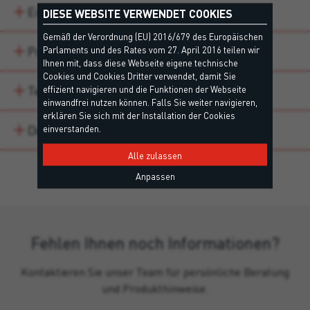
Eigenschaften
DIESE WEBSITE VERWENDET COOKIES
Gemäß der Verordnung (EU) 2016/679 des Europäischen
Produktvarianten
Parlaments und des Rates vom 27. April 2016 teilen wir
Ihnen mit, dass diese Webseite eigene technische
Cookies und Cookies Dritter verwendet, damit Sie
Technische Daten
effizient navigieren und die Funktionen der Webseite
einwandfrei nutzen können. Falls Sie weiter navigieren,
erklären Sie sich mit der Installation der Cookies
Downloads
einverstanden.
Alle zulassen
Anpassen
Fehlen Ihnen noch Informationen?
Kontaktieren Sie unser Team für persönliche Beratung
und Produkthinweise.