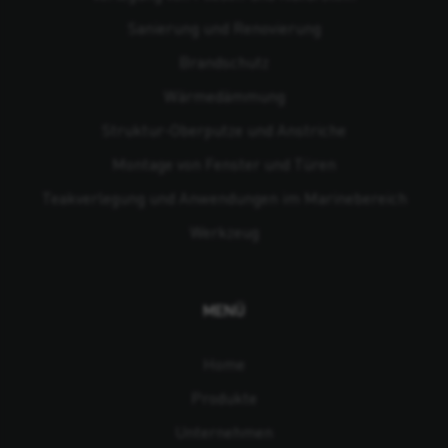
Sanierung und Renovierung
Brandschutz
Wärmedämmung
Struktur-Oberputze und Anstriche
Montage von Fenster und Türen
Teakverlegung und Anwendungen im Marinebereich
Werkzeug
MENÜ
Home
Produkte
Unternehmen