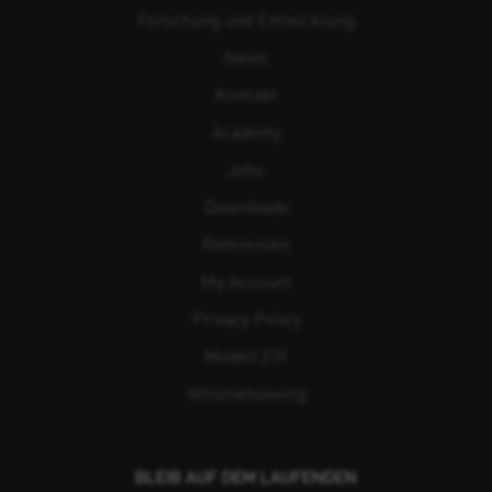
Forschung und Entwicklung
News
Kontakt
Academy
Jobs
Downloads
Referenzen
My Account
Privacy Policy
Modell 231
Whistleblowing
BLEIB AUF DEM LAUFENDEN