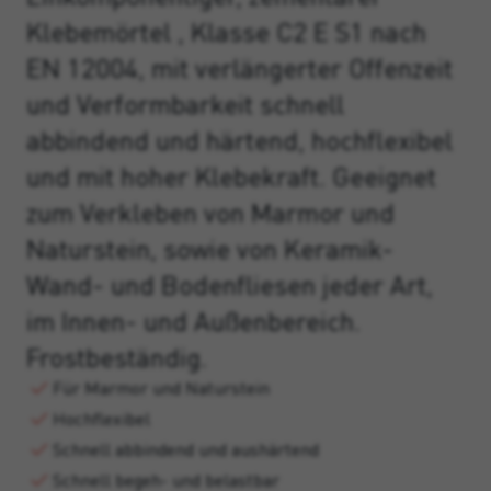
Klebemörtel , Klasse C2 E S1 nach
EN 12004, mit verlängerter Offenzeit
und Verformbarkeit schnell
abbindend und härtend, hochflexibel
und mit hoher Klebekraft. Geeignet
zum Verkleben von Marmor und
Naturstein, sowie von Keramik-
Wand- und Bodenfliesen jeder Art,
im Innen- und Außenbereich.
Frostbeständig.
Für Marmor und Naturstein
Hochflexibel
Schnell abbindend und aushärtend
Schnell begeh- und belastbar