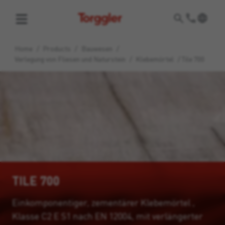
Torggler
Home
/
Products
/
Bauwesen
/
Verlegung von Fliesen und Naturstein
/
Klebemörtel
/
Tile 700
TILE 700
Einkomponentiger, zementärer Klebemörtel ,
Klasse C2 E S1 nach EN 12004, mit verlängerter