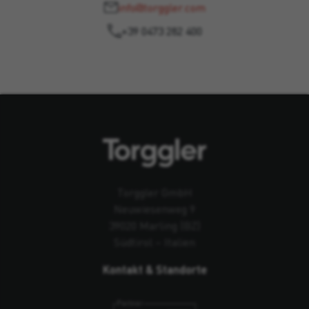
info@torggler.com
+39 0473 282 400
Torggler GmbH
Neuwiesenweg 9
39020 Marling (BZ)
Südtirol – Italien
Kontakt & Standorte