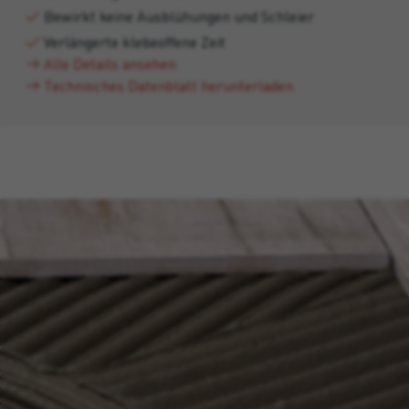
Bewirkt keine Ausblühungen und Schleier
Verlängerte klebeoffene Zeit
Alle Details ansehen
Technisches Datenblatt herunterladen