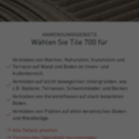
ANWENDUNGSGEBIETE
Wählen Sie Tile 700 für
Verkleben von Marmor, Naturstein, Kunststein und
Terrazzo auf Wand und Boden im Innen- und
Außenbereich.
Verkleben auf leicht beweglichen Untergründen, wie
z.B. Balkone, Terrassen, Schwimmbäder und Becken.
Verkleben von Keramikfliesen auf stark belasteten
Böden.
Verkleben von Platten auf alten keramischen Boden-
und Wandbeläge.
Alle Details ansehen
Technisches Datenblatt herunterladen