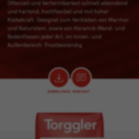
Offenzeit und Verformbarkeit schnell abbindend
und härtend, hochflexibel und mit hoher
Klebekraft. Geeignet zum Verkleben von Marmor
und Naturstein, sowie von Keramik-Wand- und
Bodenfliesen jeder Art, im Innen- und
Außenbereich. Frostbeständig.
DOWNLOADS
KONTAKT