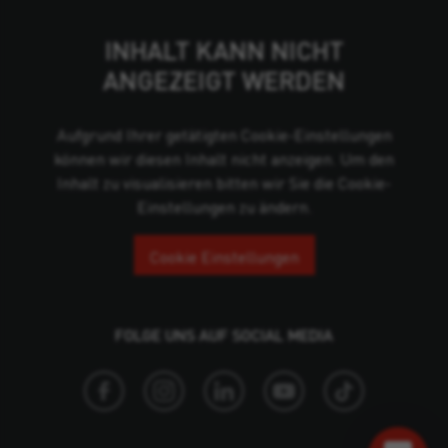
INHALT KANN NICHT
ANGEZEIGT WERDEN
Aufgrund Ihrer getätigten Cookie-Einstellungen
können wir diesen Inhalt nicht anzeigen. Um den
Inhalt zu visualisieren bitten wir Sie die Cookie-
Einstellungen zu ändern.
Cookie Einstellungen
FOLGE UNS AUF SOCIAL MEDIA