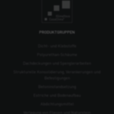
PRODUKTGRUPPEN
Dicht- und Klebstoffe
Polyurethan-Schäume
Dachdeckungen und Spenglerarbeiten
Strukturelle Konsolidierung, Verankerungen und
Befestigungen
Beton­instandsetzung
Estriche und Bodenaufbau
Abdichtungsmittel
Verlegung von Fliesen und Naturstein