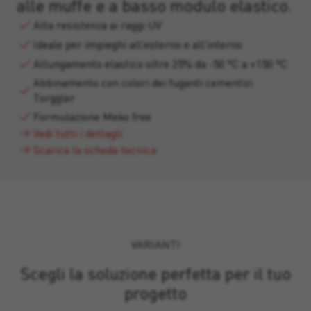
alle muffe e a basso modulo elastico.
Alta resistenza ai raggi UV
Ideale per impieghi all’esterno e all’interno
Allungamento elastico oltre 25% da -50 °C a +150 °C
Abbinamento con colori dei fuganti cementizi
Torggler
Formulazione Meko free
Vedi tutti i dettagli
Scarica la scheda tecnica
VARIANTI
Scegli la soluzione perfetta per il tuo
progetto