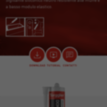
Sigillante siliconico neutro resistente alle muffe e
a basso modulo elastico.
DOWNLOAD
TUTORIAL
CONTATTI