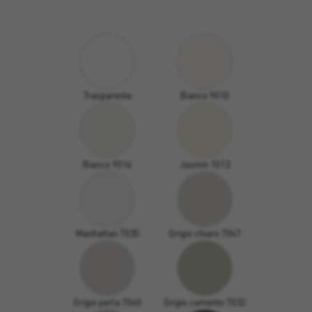
Trasparente
Bianco 9010
Bianco 9016
Jasmin 1013
Manhattan 7035
Grigio chiaro 7047
Grigio perla 7040
Grigio cemento 7032