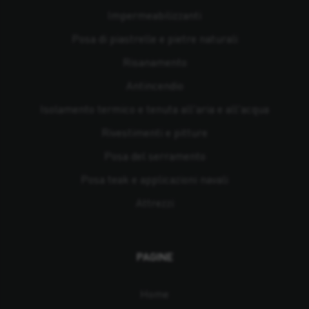
Impermeabilizzanti
Posa di piastrelle e pietre naturali
Risanamento
Antincendio
Isolamento termico e tenuta all'aria e all'acqua
Rivestimenti e pitture
Posa del serramento
Posa teak e applicazioni navali
Attrezzi
PAGINE
Home