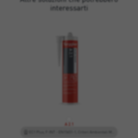
interessarti
A 2.1
EC1 Plus, F-INT - EN15651-1, Criteri Ambientali Minimi, Leed