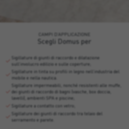
CAMPI D’APPLICAZIONE
Scegli Domus per
Sigillature di giunti di raccordo e dilatazione
sull’involucro edilizio e sulle coperture;
Sigillature in tinta su profili in legno nell’industria del
mobile e nella nautica.
Sigillature impermeabili, nonché resistenti alle muffe,
dei giunti di raccordo di bagni (vasche, box doccia,
lavelli), ambienti SPA e piscine;
Sigillature a contatto con vetro;
Sigillature dei giunti di raccordo tra telaio del
serramento e parete.