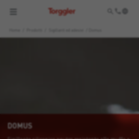
Torggler
Home
/
Prodotti
/
Sigillanti ed adesivi
/
Domus
DOMUS