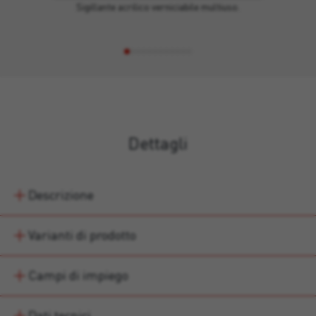
Sigillante acrilico verniciabile multiuso.
Dettagli
Descrizione
Varianti di prodotto
Campi di impiego
Dati tecnici