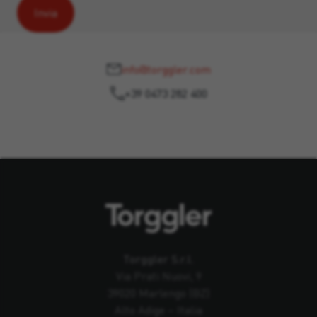
info@torggler.com
+39 0473 282 400
Torggler S.r.l.
Via Prati Nuovi, 9
39020 Marlengo (BZ)
Alto Adige – Italia