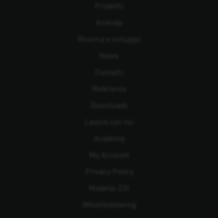
Prodotti
Azienda
Ricerca e sviluppo
News
Contatti
Referenze
Downloads
Lavora con noi
Academy
My Account
Privacy Policy
Modello 231
Whistleblowing