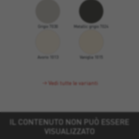
Grigio 7030
Metallic grigio 7024
Avorio 1013
Vaniglia 1015
Vedi tutte le varianti
IL CONTENUTO NON PUÒ ESSERE
VISUALIZZATO