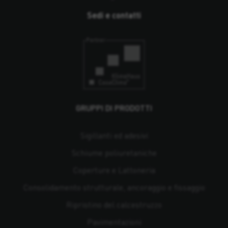
Sedi e contatti
GRUPPI DI PRODOTTI
Sigillanti ed adesivi
Schiume poliuretaniche
Coperture e Lattoneria
Consolidamento strutturale, ancoraggio e fissaggio
Ripristino del calcestruzzo
Pavimentazioni